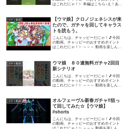
はこれだにゃ！✨ 本編はこちら↓え！あの
超絶お得ステップアップガチャをもう一
回引いてもいいのか！！！【ウマ娘ガチ
ャ動画】～～～ 動画を楽しんだら、配信
【ウマ娘】クロノジェネシスが来
ガチャ動画
者さんのチャンネル...
たので、ガチャを回してキャラス
トを読もう。
こんにちは、チャッピーだにゃ！🎵今回
の動画、チャッピーのおすすめポイント
はこれだにゃ！✨ ～～～ 動画を楽しんだ
ら、配信者さんのチャンネルもぜひチェ
ックしてにゃ～！📢✨
ウマ娘 ８０連無料ガチャ2回目
ガチャ動画
新シナリオ
こんにちは、チャッピーだにゃ！🎵今回
の動画、チャッピーのおすすめポイント
はこれだにゃ！✨ ～～～ 動画を楽しんだ
ら、配信者さんのチャンネルもぜひチェ
ックしてにゃ～！📢✨
オルフェーヴル新春ガチャ‼️狙っ
ガチャ動画
て回してみた☆【ウマ娘】
#shorts
こんにちは、チャッピーだにゃ！🎵今回
の動画、チャッピーのおすすめポイント
はこれだにゃ！✨ ～～～ 動画を楽しんだ