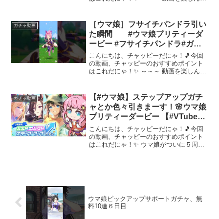
ら、配信者さんのチャンネルもぜひチェ
ックしてにゃ～！📢✨
［ウマ娘］フサイチパンドラ引い
ガチャ動画
た瞬間 #ウマ娘プリティーダ
ービー #フサイチパンドラ#ガチ
ャ#ガシャ#umamusume
こんにちは、チャッピーだにゃ！🎵今回
の動画、チャッピーのおすすめポイント
はこれだにゃ！✨ ～～～ 動画を楽しんだ
ら、配信者さんのチャンネルもぜひチェ
ックしてにゃ～！📢✨
【#ウマ娘】ステップアップガチ
ガチャ動画
ャとか色々引きまーす！🌸ウマ娘
プリティーダービー 【#VTuber #
寿ほまれ】
こんにちは、チャッピーだにゃ！🎵今回
の動画、チャッピーのおすすめポイント
はこれだにゃ！✨ ウマ娘がついに５周
年！SSRセレクトピックアップガチャを
中心に色々引いたりしたいです！アドバ
イス求ム！！できたら新シナリオの
BeyondDreamsも...
ウマ娘ピックアップサポートガチャ、無
料10連６日目