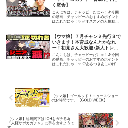
く厩舎】
こんにちは、チャッピーだにゃ！🎵今回
の動画、チャッピーのおすすめポイント
はこれだにゃ！✨ ✅オススメの人気動画
は『…もっとみる』から✅🎉60万再生あ
りがとう🎉✅ライブ大好き勢が特別なラ
イブ『GIRLS' LEGEND U』で致命傷を負
【ウマ娘】７月チャンミ先行３で
育成＆攻略
う感想...
いきます！本育成なんとかなれ
ー！初見さん大歓迎♪新人トレー
ナーLIVE配信【ウマ娘プリティ
こんにちは、チャッピーだにゃ！🎵今回
ーダービー】
の動画、チャッピーのおすすめポイント
はこれだにゃ！✨ ♡あさつきあこのげー
むちゃんねるへようこそ♡このチャンネ
ルを見つけて下さりありがとうございま
す🌸現在チャンネル登録者７１３３名様
🌸☆目標：登録者１００...
【ウマ娘】ゴールッド！ニュースショー
のお時間です。【GOLD WEEK】
【ウマ娘】総統閣下はLOHをガチる為
「人権サポカガチャ」に手を出すようで
す