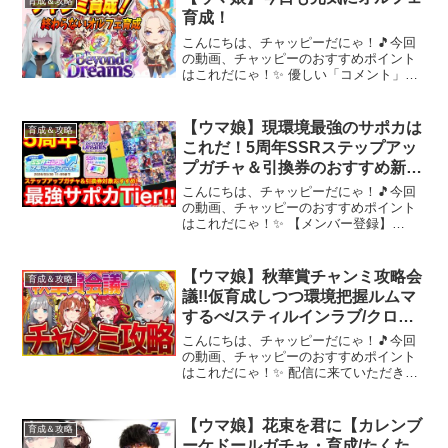
育成＆攻略
育成！
こんにちは、チャッピーだにゃ！🎵今回
の動画、チャッピーのおすすめポイント
はこれだにゃ！✨ 優しい「コメント」や
「高評価」を頂けますと、とっても嬉し
いです！始めの挨拶：こんけしゅ～！終
わりの挨拶：おつけしゅ～！ （←”おつ
【ウマ娘】現環境最強のサポカは
育成＆攻略
けしゅ”のみだと表示...
これだ！5周年SSRステップアッ
プガチャ＆引換券のおすすめ新シ
ナリオ最強サポカTierを公開！！
こんにちは、チャッピーだにゃ！🎵今回
【チャンミ/新シナリオ】
の動画、チャッピーのおすすめポイント
はこれだにゃ！✨ 【メンバー登録】
【2ndちゃんねる】【X】【おすすめ動
画】～～～ 動画を楽しんだら、配信者さ
んのチャンネルもぜひチェックしてにゃ
【ウマ娘】秋華賞チャンミ攻略会
育成＆攻略
～！📢✨
議!!仮育成しつつ環境把握ルムマ
するべ/スティルインラブ/クロノ
ジェネシス/ウマ娘ガチャ【4.5周
こんにちは、チャッピーだにゃ！🎵今回
年記念】
の動画、チャッピーのおすすめポイント
はこれだにゃ！✨ 配信に来ていただきあ
りがとうございます！質問や育成相談ぜ
ひ気軽にどうぞ！少しでもいいなと思っ
たらチャンネル登録・Goodボタンお願い
【ウマ娘】花束を君に【カレンブ
育成＆攻略
しますサブちゃんね...
ーケドールガチャ・育成/たくた