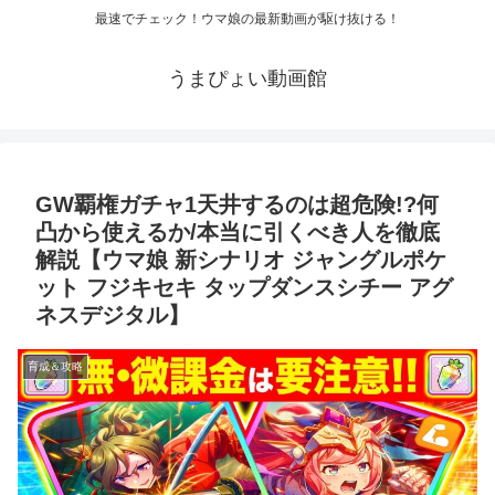
最速でチェック！ウマ娘の最新動画が駆け抜ける！
うまぴょい動画館
GW覇権ガチャ1天井するのは超危険!?何
凸から使えるか/本当に引くべき人を徹底
解説【ウマ娘 新シナリオ ジャングルポケ
ット フジキセキ タップダンスシチー アグ
ネスデジタル】
育成＆攻略