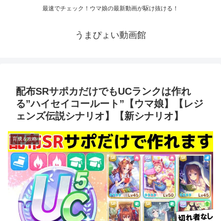
最速でチェック！ウマ娘の最新動画が駆け抜ける！
うまぴょい動画館
配布SRサポカだけでもUCランクは作れ
る”ハイセイコールート”【ウマ娘】【レジ
ェンズ伝説シナリオ】【新シナリオ】
育成＆攻略