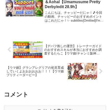
＆Aohal【Umamusume Pretty
Derby/edit 28.9h】
こんにちは、チャッピーだにゃ！🎵今回
の動画、チャッピーのおすすめポイント
はこれだにゃ！✨ subtitles(Omitted)I'm
playing the Japanese version of Uma
Musume.To learn E...
【デバフ推しの運営】トレーナーガイド
のおすすめスキルが本当におすすめか調
査するたらこ【ウマ娘/チャンミ阪神
1600m】
【ウマ娘】グランアレグリアの初見育成
していくよおおおおおお！！！【ウマ娘
プリティーダービー】
コメント