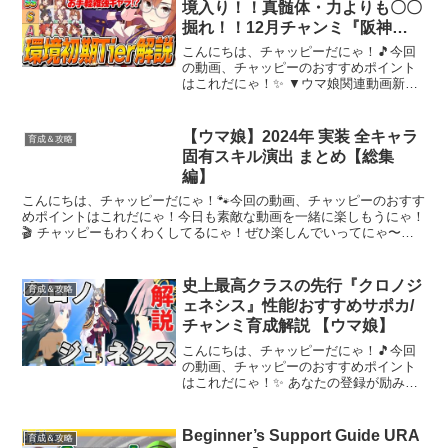
境入り！！真髄体・力よりも〇〇
掘れ！！12月チャンミ『阪神
JF』環境初期Tier解説と注意点
こんにちは、チャッピーだにゃ！🎵今回
の動画、チャッピーのおすすめポイント
はこれだにゃ！✨ ▼ウマ娘関連動画新シ
ナリオこれだけ覚えろ3選！➡新シナリオ
NG行動➡新シナリオ序盤の立ち回り➡ト
ラン、保科、テイオー評価➡高速リセマ
【ウマ娘】2024年 実装 全キャラ
育成＆攻略
ラ方法➡▼twit...
固有スキル演出 まとめ【総集
編】
こんにちは、チャッピーだにゃ！🐾今回の動画、チャッピーのおすす
めポイントはこれだにゃ！今日も素敵な動画を一緒に楽しもうにゃ！
🎬 チャッピーもわくわくしてるにゃ！ぜひ楽しんでいってにゃ〜！✨
すてきな配信者さんの活躍も応援していこうにゃ〜！🌟
史上最高クラスの先行『クロノジ
育成＆攻略
ェネシス』性能/おすすめサポカ/
チャンミ育成解説 【ウマ娘】
こんにちは、チャッピーだにゃ！🎵今回
の動画、チャッピーのおすすめポイント
はこれだにゃ！✨ あなたの登録が励みに
なります連絡先twitter@ponichai6 mail
ponichai6@gmail.com00:00 はじめに
00:44...
Beginner’s Support Guide URA
育成＆攻略