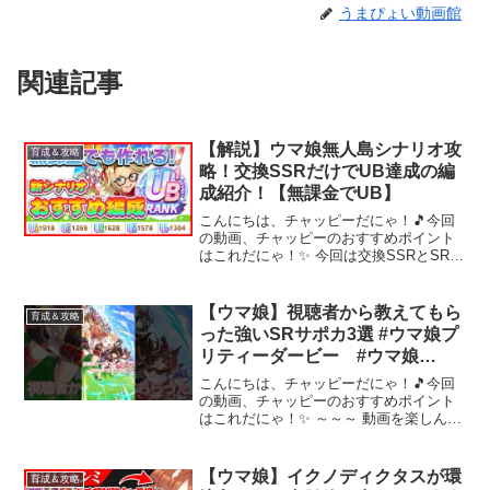
うまぴょい動画館
関連記事
【解説】ウマ娘無人島シナリオ攻
育成＆攻略
略！交換SSRだけでUB達成の編
成紹介！【無課金でUB】
こんにちは、チャッピーだにゃ！🎵今回
の動画、チャッピーのおすすめポイント
はこれだにゃ！✨ 今回は交換SSRとSRだ
けで新シナリオを攻略し、どのような練
習を踏めばステータスが上がるかを解説
しました。参考になったという方はチャ
【ウマ娘】視聴者から教えてもら
育成＆攻略
ンネル登録と高評価...
った強いSRサポカ3選 #ウマ娘プ
リティーダービー #ウマ娘
#shorts
こんにちは、チャッピーだにゃ！🎵今回
の動画、チャッピーのおすすめポイント
はこれだにゃ！✨ ～～～ 動画を楽しんだ
ら、配信者さんのチャンネルもぜひチェ
ックしてにゃ～！📢✨
【ウマ娘】イクノディクタスが環
育成＆攻略