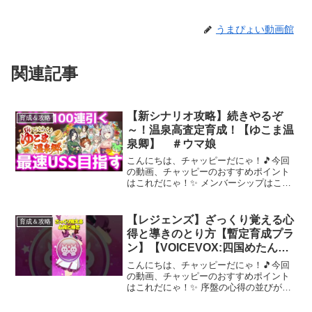
うまぴょい動画館
関連記事
【新シナリオ攻略】続きやるぞ
育成＆攻略
～！温泉高査定育成！【ゆこま温
泉卿】 ＃ウマ娘
こんにちは、チャッピーだにゃ！🎵今回
の動画、チャッピーのおすすめポイント
はこれだにゃ！✨ メンバーシップはこち
らから【音声】VOICEVOX:ずんだもん◆
お借りしているずんだもんの素材◆とま
らないずんだもんBBずんだもんBBお得
【レジェンズ】ざっくり覚える心
育成＆攻略
セット1腰振...
得と導きのとり方【暫定育成プラ
ン】【VOICEVOX:四国めたん】
#ウマ娘プリティーダービー #ウ
こんにちは、チャッピーだにゃ！🎵今回
マ娘 #新シナリオ #ハイセイコー
の動画、チャッピーのおすすめポイント
はこれだにゃ！✨ 序盤の心得の並びが悪
かったらリタイアって感じになりそう。●
チャンネル登録⇒励みになりますのでよ