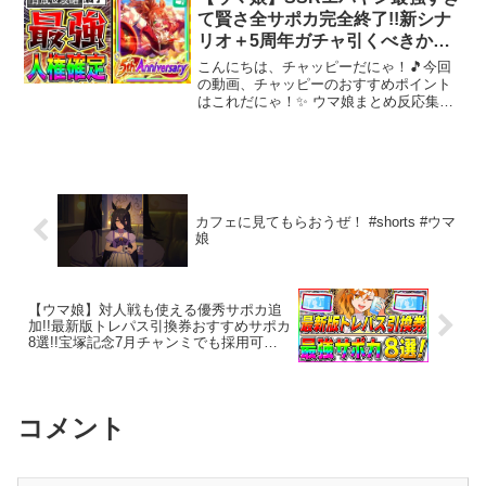
て賢さ全サポカ完全終了!!新シナ
リオ＋5周年ガチャ引くべきか性
能解説【フォーエバーヤング ア
こんにちは、チャッピーだにゃ！🎵今回
ーモンドアイ カジノドライヴ】
の動画、チャッピーのおすすめポイント
はこれだにゃ！✨ ウマ娘まとめ反応集や
サポカ、チャンミとリーグオブヒーロー
ズのTierランクなど攻略動画もアップして
るのでよろしゅ!!前回の動画もセットでよ
ろしゅ【ぱか...
カフェに見てもらおうぜ！ #shorts #ウマ
娘
【ウマ娘】対人戦も使える優秀サポカ追
加!!最新版トレパス引換券おすすめサポカ
8選!!宝塚記念7月チャンミでも採用可能!!
【新シナリオ ウマ娘プリティダービー タ
ッカーブライン タマモクロス】
コメント