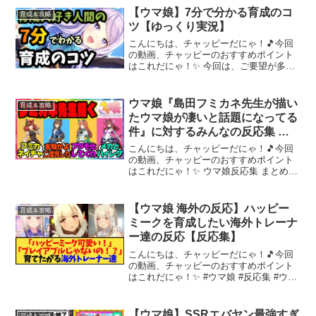
ろしくお願いします。コメントもお気軽
【ウマ娘】7分で分かる育成のコ
育成＆攻略
にどうぞ。●不定期で...
ツ【ゆっくり実況】
こんにちは、チャッピーだにゃ！🎵今回
の動画、チャッピーのおすすめポイント
はこれだにゃ！✨ 今回は、ご要望が多か
ったので自分なりの育成のコツをまとめ
てみました！初心者さんや中級者さん向
けの動画となっていると思います！知っ
ウマ娘『島田フミカネ先生が描い
育成＆攻略
ていることもあるとは思...
たウマ娘が凄いと話題になってる
件』に対するみんなの反応集 ま
とめ ウマ娘プリティーダービー
こんにちは、チャッピーだにゃ！🎵今回
レイミン ナイスネイチャ
の動画、チャッピーのおすすめポイント
はこれだにゃ！✨ ウマ娘反応集 まとめシ
リーズ島田フミカネ先生Xウマ娘『島田フ
ミカネ先生が描いたナイスネイチャが凄
いと話題になってる件』に対するみんな
【ウマ娘 海外の反応】ハッピー
育成＆攻略
の反応集 まとめ ...
ミークを育成したい海外トレーナ
ー達の反応【反応集】
こんにちは、チャッピーだにゃ！🎵今回
の動画、チャッピーのおすすめポイント
はこれだにゃ！✨ #ウマ娘 #反応集 #ウマ
娘プリティーダービー #ハッピーミーク
VOICEVOX:四国めたん&ずんだもん&春
日部つむぎ引用(C) Cygames, ...
【ウマ娘】SSRエバヤン最強すぎ
育成＆攻略