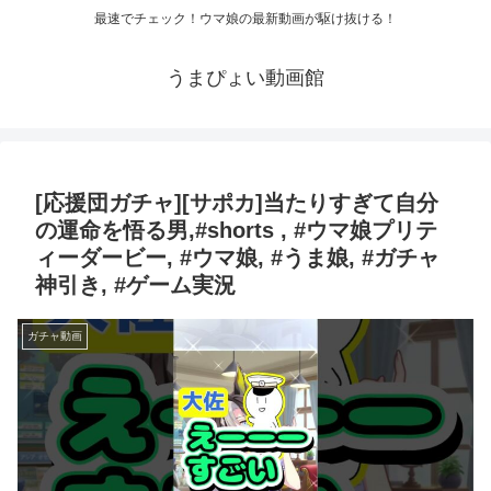
最速でチェック！ウマ娘の最新動画が駆け抜ける！
うまぴょい動画館
[応援団ガチャ][サポカ]当たりすぎて自分
の運命を悟る男,#shorts , #ウマ娘プリテ
ィーダービー, #ウマ娘, #うま娘, #ガチャ
神引き, #ゲーム実況
ガチャ動画