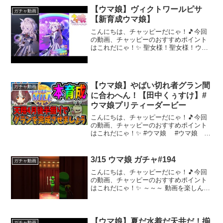
【ウマ娘】ヴィクトワールピサ
ガチャ動画
【新育成ウマ娘】
こんにちは、チャッピーだにゃ！🎵今回
の動画、チャッピーのおすすめポイント
はこれだにゃ！✨ 聖女様！聖女様！ウマ
娘プリティーダービーより、新育成ウマ
娘【ヴィクトワールピサ】ピックアップ
ガチャを引きます。果たして、初出走し
てくれるのか！興味があ...
【ウマ娘】やばい切れ者グラン間
ガチャ動画
に合わへん！【田中くぅすけ】#
ウマ娘プリティーダービー
こんにちは、チャッピーだにゃ！🎵今回
の動画、チャッピーのおすすめポイント
はこれだにゃ！✨ #ウマ娘 #ウマ娘
お久しぶりです俺の有り余った時間を埋
めてくれるゲームはウマ娘しかなかった
アドバイス、知識の雨、たくさん頂ける
3/15 ウマ娘 ガチャ#194
ガチャ動画
とありがたいです【...
こんにちは、チャッピーだにゃ！🎵今回
の動画、チャッピーのおすすめポイント
はこれだにゃ！✨ ～～～ 動画を楽しんだ
ら、配信者さんのチャンネルもぜひチェ
ックしてにゃ～！📢✨
【ウマ娘】夏だ水着だ天井だ！揃
ガチャ動画