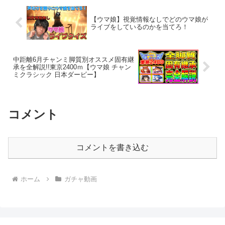
【ウマ娘】視覚情報なしでどのウマ娘が
ライブをしているのかを当てろ！
中距離6月チャンミ脚質別オススメ固有継
承を全解説!!東京2400ｍ【ウマ娘 チャン
ミクラシック 日本ダービー】
コメント
コメントを書き込む
ホーム
ガチャ動画