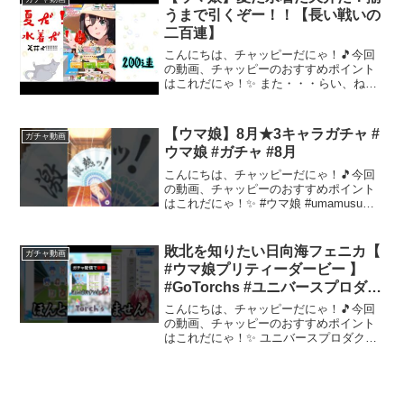
うまで引くぞー！！【長い戦いの
二百連】
こんにちは、チャッピーだにゃ！🎵今回
の動画、チャッピーのおすすめポイント
はこれだにゃ！✨ また・・・らい、ね
ん・・・#ウマ娘 #ウマ娘プリティーダー
ビー #ウマ娘プリティダービー #ガチャ動
画 #ガチャ #引いてみた～～～ 動画を楽
【ウマ娘】8月★3キャラガチャ #
ガチャ動画
しんだら...
ウマ娘 #ガチャ #8月
こんにちは、チャッピーだにゃ！🎵今回
の動画、チャッピーのおすすめポイント
はこれだにゃ！✨ #ウマ娘 #umamusume
#キャラガチャ #確定演出 #games
#shorts～～～ 動画を楽しんだら、配信者
さんのチャンネルもぜひチェック...
敗北を知りたい日向海フェニカ【
ガチャ動画
#ウマ娘プリティーダービー 】
#GoTorchs #ユニバースプロダク
ション【公式切抜き/ユニプロ】#
こんにちは、チャッピーだにゃ！🎵今回
ガチャ動画 #神引き
の動画、チャッピーのおすすめポイント
はこれだにゃ！✨ ユニバースプロダクシ
ョン公式切抜き動画ショートverです。各
ライバーのライブ配信を切り抜いてアッ
プロードいたします🎥▼今回の元配信▼
今回の切り抜き元動...