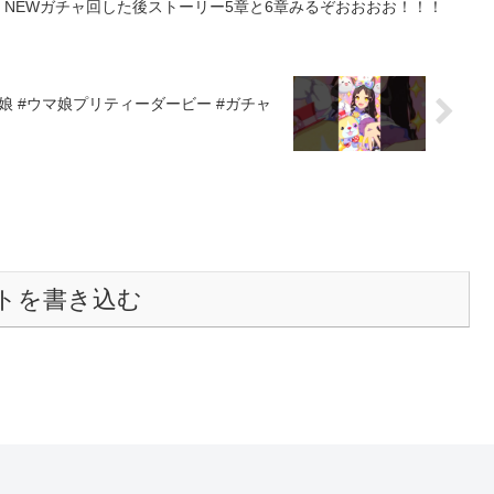
 】NEWガチャ回した後ストーリー5章と6章みるぞおおおお！！！
ガチャ
トを書き込む