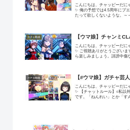
こんにちは、チャッピーだに
✨ 俺の予想では4.5周年に
たって欲しくないような。～～
【ウマ娘】チャンミCLA
ガチャ動画
こんにちは、チャッピーだに
✨ ご視聴ありがとうござい
ら楽しみましょう。誹謗中傷な
【#ウマ娘】ガチャ芸人系
ガチャ動画
こんにちは、チャッピーだに
✨ 【チャットルール】○私
です。「ねんれい」とか「すん