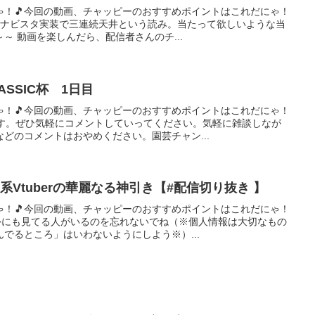
ゃ！🎵今回の動画、チャッピーのおすすめポイントはこれだにゃ！
ブエナビスタ実装で三連続天井という読み。当たって欲しいような当
～ 動画を楽しんだら、配信者さんのチ...
SSIC杯 1日目
ゃ！🎵今回の動画、チャッピーのおすすめポイントはこれだにゃ！
ます。ぜひ気軽にコメントしていってください。気軽に雑談しなが
どのコメントはおやめください。園芸チャン...
Vtuberの華麗なる神引き【#配信切り抜き 】
ゃ！🎵今回の動画、チャッピーのおすすめポイントはこれだにゃ！
以外にも見てる人がいるのを忘れないでね（※個人情報は大切なもの
でるところ」はいわないようにしよう※）...