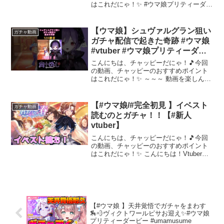
はこれだにゃ！✨ #ウマ娘プリティーダー
ビー 🥕ウマ娘配信でのおやくそく🥕・完
全初見プレイなのでストーリーのネタバ
レ、匂わせコメントにはやめてね❕・初心
【ウマ娘】シュヴァルグラン狙い
ガチャ動画
者なので教えてく...
ガチャ配信で起きた奇跡 #ウマ娘
#vtuber #ウマ娘プリティーダー
ビー #shorts
こんにちは、チャッピーだにゃ！🎵今回
の動画、チャッピーのおすすめポイント
はこれだにゃ！✨ ～～～ 動画を楽しんだ
ら、配信者さんのチャンネルもぜひチェ
ックしてにゃ～！📢✨
【#ウマ娘/#完全初見 】イベスト
ガチャ動画
読むのとガチャ！！【#新人
vtuber】
こんにちは、チャッピーだにゃ！🎵今回
の動画、チャッピーのおすすめポイント
はこれだにゃ！✨ こんにちは！Vtuberグ
ループ #テラスタイム に所属している
関西の死神 四乃神あやです！◎Vtuber
グループ テラスタイム【歌が好きな人に
おすす...
【#ウマ娘 】天井覚悟でガチャをまわす
🏇💨ヴィクトワールピサお迎え✨#ウマ娘
プリティーダービー #umamusume