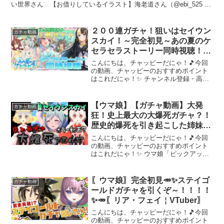
い世界さん 【お借りしているイラスト】海老道さん（@ebi_525 ）
ウマ娘がやってきたぞっ＃ウ...
２００連ガチャ！狙いはセイウン
ガチャ動画
スカイ！～完全初見～あの夏のケ
セラセラストーリー同時視聴！
【ここもの3期生／氷音ろまね／
こんにちは、チャッピーだにゃ！🎵今回
ウマ娘】
の動画、チャッピーのおすすめポイント
はこれだにゃ！✨ チャンネル登録・高評
価よろしくお願いします！ストーリー重
視でプレイしている新人トレーナーで
す！フレンド募集中トレーナーid
【ウマ娘】【ガチャ動画】大発
ガチャ動画
864504456ここもの...
狂！史上最大の大爆死ガチャ？！
歴史的爆死を引き起こした姉妹は
どっちだ…？推しの水着セイウン
こんにちは、チャッピーだにゃ！🎵今回
スカイ実装！ハフバ前だけど…勇
の動画、チャッピーのおすすめポイント
はこれだにゃ！✨ ウマ娘「ピックアップ
気をだしてひいた女がいた。ガチ
プリティーダービーガチャ」7/30～8/14
ャなのに恐怖映像…？
に実施されていたガチャです。《内容》
こんなガチャ見たことない…こんな結果
〖ウマ娘〗完全初見🥕✨ステイゴ
ガチャ動画
ある…？とある...
ールドガチャを引くぞ～！！！！
✨🥕〖リア・フェイ￤VTuber〗
こんにちは、チャッピーだにゃ！🎵今回
の動画、チャッピーのおすすめポイント