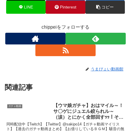
LINE
Pinterest
コピー
chippeiをフォローする
うまぴょい動画館
関連記事
【ウマ娘ガチャ】おはマイル～！
ガチャ動画
サ〇ゲにジュエル絞られル～
（涙）とにかく全部回すｯｯ！その
２【グランアレグリア】
同時配信中【Twitch】【Twitter】@sakipo14【ガチャ動画マイリス
ト】【過去のガチャ動画まとめ】【お借りしているＢＧＭ】騒音の無