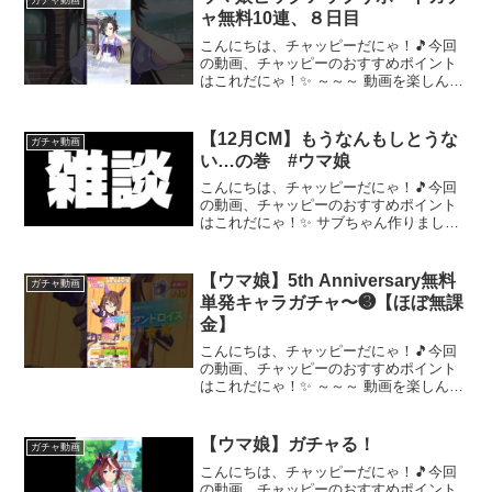
ャ無料10連、８日目
こんにちは、チャッピーだにゃ！🎵今回
の動画、チャッピーのおすすめポイント
はこれだにゃ！✨ ～～～ 動画を楽しんだ
ら、配信者さんのチャンネルもぜひチェ
ックしてにゃ～！📢✨
【12月CM】もうなんもしとうな
ガチャ動画
い…の巻 #ウマ娘
こんにちは、チャッピーだにゃ！🎵今回
の動画、チャッピーのおすすめポイント
はこれだにゃ！✨ サブちゃん作りまし
た。チャンネル登録お願いいたします。--
---------------------桜ツイッター#ウマ娘#チャ
ンピオンズミーティング#...
【ウマ娘】5th Anniversary無料
ガチャ動画
単発キャラガチャ〜❸【ほぼ無課
金】
こんにちは、チャッピーだにゃ！🎵今回
の動画、チャッピーのおすすめポイント
はこれだにゃ！✨ ～～～ 動画を楽しんだ
ら、配信者さんのチャンネルもぜひチェ
ックしてにゃ～！📢✨
【ウマ娘】ガチャる！
ガチャ動画
こんにちは、チャッピーだにゃ！🎵今回
の動画、チャッピーのおすすめポイント