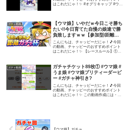
はこれだにゃ！✨ #オグリキャップ #ウマ
娘 #ウマ娘プリティーダービー #ガシャ #
ガチャ #サポカ #サポートカードガチャ～
～～ 動画を楽しんだら、配信者さんのチ
ャ...
【ウマ娘】いやだｗ今日こそ勝ち
ガチャ動画
たい!!今日育てた自慢の娘達で勝
負致しますｗｗ【参加型/距離ガ
チャ杯】
こんにちは、チャッピーだにゃ！🎵今回
の動画、チャッピーのおすすめポイント
はこれだにゃ！✨ 【レースルール】①ル
ーレットで距離＆レースを決定②出走！
以上！！！！【LIVEルール】気軽に「た
いさ」とお呼びください。誰が見ても楽
ガチャチケット89枚① #ウマ娘 #
ガチャ動画
しめるコメントをし...
うま娘 #ウマ娘プリティーダービ
ー #ガチャ神引き?
こんにちは、チャッピーだにゃ！🎵今回
の動画、チャッピーのおすすめポイント
はこれだにゃ！✨ この動画作成には・ず
んだもんボイス・ムービーメーカーアプ
リ・VOICEVOX:ずんだもんを使用させて
頂いております。～～～ 動画を楽しんだ
ら、配信者さ...
【ウマ娘】ガチャ