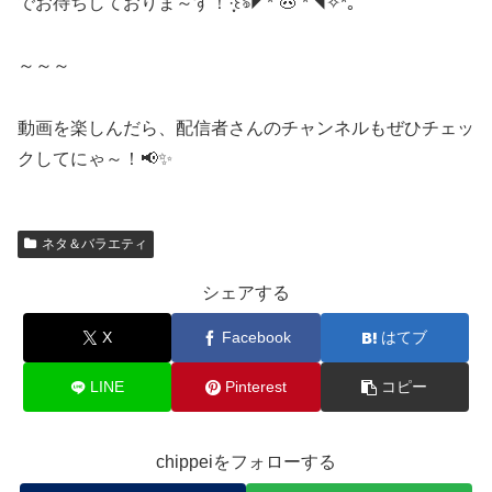
でお待ちしておりま～す！·̩͙꒰ঌ◤*´🐽`*◥✧*｡
～～～
動画を楽しんだら、配信者さんのチャンネルもぜひチェッ
クしてにゃ～！📢✨
ネタ＆バラエティ
シェアする
X
Facebook
はてブ
LINE
Pinterest
コピー
chippeiをフォローする