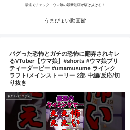
最速でチェック！ウマ娘の最新動画が駆け抜ける！
うまぴょい動画館
バグった恐怖とガチの恐怖に翻弄されキレ
るVTuber【ウマ娘】#shorts #ウマ娘プリ
ティーダービー #umamusume ラインク
ラフト/メインストーリー 2部 中編/反応/切
り抜き
ネタ＆バラエティ