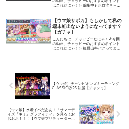
の動画、チャッピーのおすすめポイント
はこれだにゃ！✨ 編集中もボロ泣き～～
～ 動画を楽しんだら、配信者さんのチャ
ンネルもぜひチェックしてにゃ～！📢✨
【ウマ娘サポカ】もしかして私の
ネタ＆バラエティ
端末虹出ないようになってます？
【ガチャ】
こんにちは、チャッピーだにゃ！🎵今回
の動画、チャッピーのおすすめポイント
はこれだにゃ！✨ 虹排出率バグってます
よね？これは問い合わせか()高評価やコメ
ント、チャンネル登録よろしくね🦄
X(Twitter)もフォローしてもらえると嬉し
い！・Xア...
【ウマ娘】チャンピオンズミーティング
CLASSIC②’25 決勝【チャンミ】
【ウマ娘】水着イベだああ！「サマーデ
イズ『キミ』グラフィティ」を見るよお
おおお！！！【ウマ娘プリティーダービ
ー】