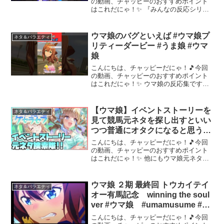
の動画、チャッピーのおすすめポイント
はこれだにゃ！✨ 『みんなの反応シリー
ズ』再生リスト新ウマ娘フォーエバーヤ
ングヴィクトワールピサマルシュロレー
ヌカジノドライヴロゴタイプローズキン
ウマ娘のバグといえば #ウマ娘プ
ネタ＆バラエティ
グダムルーラーシップエ...
リティーダービー #うま娘 #ウマ
娘
こんにちは、チャッピーだにゃ！🎵今回
の動画、チャッピーのおすすめポイント
はこれだにゃ！✨ ウマ娘の反応集です。
引用元：おーぷん2ちゃんねる様 あにま
ん掲示板様VOICEVOX：ずんだもん 四
国めたん 春日部つむぎ 雨晴はう 波
【ウマ娘】イベントストーリーを
ネタ＆バラエティ
音リツ 青山龍...
見て競馬元ネタを探し出すといい
つつ普通にオタクになると思う。
あとセイちゃん新衣装緊急会議。
こんにちは、チャッピーだにゃ！🎵今回
【あの夏のケセラセラ】
の動画、チャッピーのおすすめポイント
はこれだにゃ！✨ 他にもウマ娘元ネタ解
説系の動画を上げているので、よろしけ
ればどうぞ！☆ゆずっこ/ぐらたんの
Twitterはこちら！​★ご連絡などあればこ
ウマ娘 ２期 最終回 トウカイテイ
ネタ＆バラエティ
ちらにどうぞ！...
オー有馬記念 winning the soul
ver #ウマ娘 #umamusume #ト
ウカイテイオー #有馬記念
こんにちは、チャッピーだにゃ！🎵今回