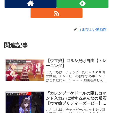
うまぴょい動画館
関連記事
【ウマ娘】ゴルシだけ自由【トレ
ネタ＆バラエティ
ーニング】
こんにちは、チャッピーだにゃ！🎵今回
の動画、チャッピーのおすすめポイント
はこれだにゃ！✨ ～～～ 動画を楽しんだ
ら、配信者さんのチャンネルもぜひチェ
ックしてにゃ～！📢✨
『カレンブーケドールの隠しコマ
ネタ＆バラエティ
ンド入力』に対するみんなの反応
【ウマ娘プリティーダービー】 #
ウマ娘 #カレンブーケドール
こんにちは、チャッピーだにゃ！🎵今回