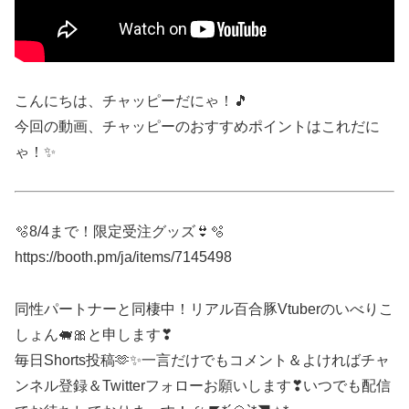
こんにちは、チャッピーだにゃ！🎵
今回の動画、チャッピーのおすすめポイントはこれだに
ゃ！✨
🫧8/4まで！限定受注グッズ👙🫧
https://booth.pm/ja/items/7145498
同性パートナーと同棲中！リアル百合豚Vtuberのいべりこ
しょん🐖🎀と申します❣
毎日Shorts投稿🫶✨一言だけでもコメント＆よければチャ
ンネル登録＆Twitterフォローお願いします❣いつでも配信