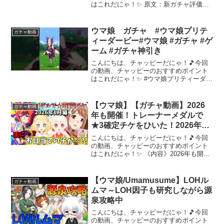
はこれだにゃ！✨ 原文：新ガチャ評価ウ
マ 〇２体共 ダート専用ですが夏タルマエ
がいない方なら引いても良いガチャただ
しファル子を主力にする場合スピファル
ウマ娘 ガチャ #ウマ娘プリテ
ガチャ動画
コが使えないので今...
ィーダービー#ウマ娘 #ガチャ #ゲ
ーム #ガチャ神引き
こんにちは、チャッピーだにゃ！🎵今回
の動画、チャッピーのおすすめポイント
はこれだにゃ！✨ #ウマ娘プリティーダー
ビー#ウマ娘 #アニメ #ゲーム #切り抜き
～～～ 動画を楽しんだら、配信者さんの
チャンネルもぜひチェックしてにゃ～！
【ウマ娘】【ガチャ動画】2026
ガチャ動画
📢✨
年も開催！トレーナーメダルで
★3確定チケをひいた！2026年1
月編！遂にお目当ての1人をお迎
こんにちは、チャッピーだにゃ！🎵今回
えできました？！天然爆発姉妹ト
の動画、チャッピーのおすすめポイント
はこれだにゃ！✨ 《内容》2026年も開
ークも健在(？)
催！1月交換分の「トレーナーメダル」で
★3確定チケガチャ！今年一発目になりま
す。2026年どんな年になるかな…またま
【ウマ娘/Umamusume】LOHル
ガチャ動画
た今年の運試...
ムマ～LOH因子も研究しながら源
泉攻略中
こんにちは、チャッピーだにゃ！🎵今回
の動画、チャッピーのおすすめポイント