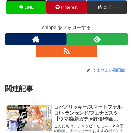
LINE
Pinterest
コピー
chippeiをフォローする
うまぴょい動画館
関連記事
コパノリッキー/スマートファル
ガチャ動画
コ/トランセンド/ブエナビスタ
【ウマ娘/新ガチャ評価/作画
10.2h/編集7.1h】
こんにちは、チャッピーだにゃ！🎵今回
の動画、チャッピーのおすすめポイント