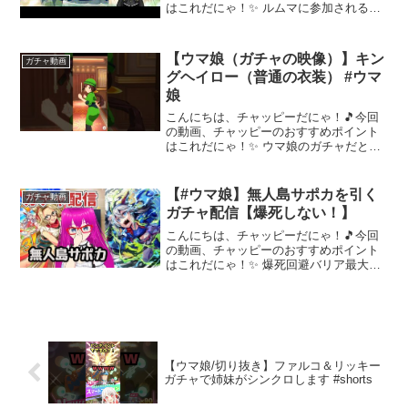
はこれだにゃ！✨ ルムマに参加される方
は３体一組でお願いします入られたとき
にコメント頂けると助かります注意事項
の確認をお願いします何度も違反された
【ウマ娘（ガチャの映像）】キン
ガチャ動画
場合はブロック致します...
グヘイロー（普通の衣装） #ウマ
娘
こんにちは、チャッピーだにゃ！🎵今回
の動画、チャッピーのおすすめポイント
はこれだにゃ！✨ ウマ娘のガチャだとこ
れです！#ウマ娘～～～ 動画を楽しんだ
ら、配信者さんのチャンネルもぜひチェ
ックしてにゃ～！📢✨
【#ウマ娘】無人島サポカを引く
ガチャ動画
ガチャ配信【爆死しない！】
こんにちは、チャッピーだにゃ！🎵今回
の動画、チャッピーのおすすめポイント
はこれだにゃ！✨ 爆死回避バリア最大出
力！！！無人島サポカのタマモクロスと
タッカーブラインをお迎えする為にガチ
ャを回すだけの配信ガチャ結果によって
は叫ぶと思うので音量注...
【ウマ娘/切り抜き】ファルコ＆リッキー
ガチャで姉妹がシンクロします #shorts