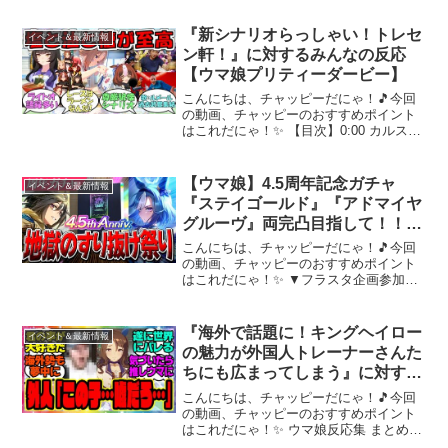
『新シナリオらっしゃい！トレセ
イベント＆最新情報
ン軒！』に対するみんなの反応
【ウマ娘プリティーダービー】
こんにちは、チャッピーだにゃ！🎵今回
の動画、チャッピーのおすすめポイント
はこれだにゃ！✨ 【目次】0:00 カルスト
ンライトオ2:43 ナリタトップロード4:05
メイショウドトウ6:07 ラーメンシナリオ
演出10:08 ファインモーション...
【ウマ娘】4.5周年記念ガチャ
イベント＆最新情報
『ステイゴールド』『アドマイヤ
グルーヴ』両完凸目指して！！
このガチャ、なにか変…！？
こんにちは、チャッピーだにゃ！🎵今回
の動画、チャッピーのおすすめポイント
はこれだにゃ！✨ ▼フラスタ企画参加は
こちらから✿ ▼ウマ娘関連動画新シナリ
オこれだけ覚えろ6選！➡知っておきたい
事前知識➡スピード5枚編成！？➡トレー
『海外で話題に！キングヘイロー
イベント＆最新情報
ニングパスお得す...
の魅力が外国人トレーナーさんた
ちにも広まってしまう』に対する
みんなの反応集 まとめ ウマ娘プ
こんにちは、チャッピーだにゃ！🎵今回
リティーダービー レイミン
の動画、チャッピーのおすすめポイント
はこれだにゃ！✨ ウマ娘反応集 まとめシ
リーズ NishiiさんX『海外で話題に！キ