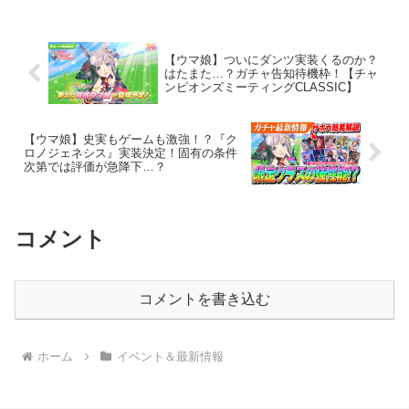
サポカ ★デルマークラシック杯重要攻
略 ★先取りクラシッ...
【ウマ娘】ついにダンツ実装くるのか？
はたまた…？ガチャ告知待機枠！【チャ
ンピオンズミーティングCLASSIC】
【ウマ娘】史実もゲームも激強！？『ク
ロノジェネシス』実装決定！固有の条件
次第では評価が急降下…？
コメント
コメントを書き込む
ホーム
イベント＆最新情報