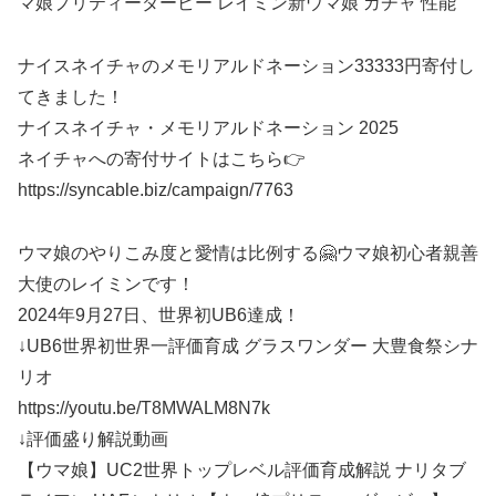
マ娘プリティーダービー レイミン新ウマ娘 ガチャ 性能
ナイスネイチャのメモリアルドネーション33333円寄付し
てきました！
ナイスネイチャ・メモリアルドネーション 2025
ネイチャへの寄付サイトはこちら👉
https://syncable.biz/campaign/7763
ウマ娘のやりこみ度と愛情は比例する🤗ウマ娘初心者親善
大使のレイミンです！
2024年9月27日、世界初UB6達成！
↓UB6世界初世界一評価育成 グラスワンダー 大豊食祭シナ
リオ
https://youtu.be/T8MWALM8N7k
↓評価盛り解説動画
【ウマ娘】UC2世界トップレベル評価育成解説 ナリタブ