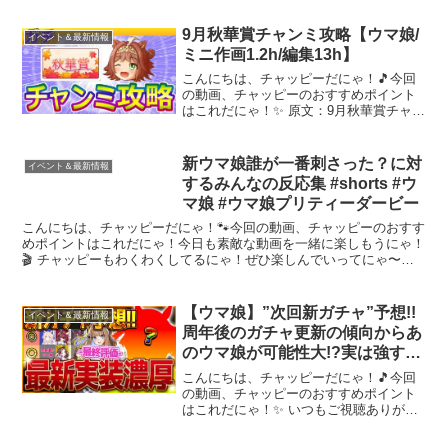
ングヘイローの魅力が外国人トレーナー
さんたちにも広まってしまう』に対する
9月秋華賞チャンミ攻略【ウマ娘/
イベント＆最新情報
みんなの反...
ミニ作画1.2h/編集13h】
こんにちは、チャッピーだにゃ！🎵今回
の動画、チャッピーのおすすめポイント
はこれだにゃ！✨ 原文：9月秋華賞チャン
ミ攻略右/秋/良バ場条件終盤位置 ３角半
ば後半４角の手前62m前後に下りがある
のが特徴直滑降/駆け降り終盤手前に発動
新ウマ娘誰が一番刺さった？に対
イベント＆最新情報
する下り系の...
するみんなの反応集 #shorts #ウ
マ娘 #ウマ娘プリティーダービー
こんにちは、チャッピーだにゃ！🐾今回の動画、チャッピーのおすす
めポイントはこれだにゃ！今日も素敵な動画を一緒に楽しもうにゃ！
🎬 チャッピーもわくわくしてるにゃ！ぜひ楽しんでいってにゃ〜！✨
気に入ったら、配信者さんにもエールを送ってにゃ！📣🐾
【ウマ娘】”次回新ガチャ”予想!!
イベント＆最新情報
周年後のガチャ更新の傾向からあ
のウマ娘が可能性大!?実は強すぎ
るアーモンドアイ最終評価解説!!
こんにちは、チャッピーだにゃ！🎵今回
ヴィクトワールピサ/新衣装ラヴ
の動画、チャッピーのおすすめポイント
はこれだにゃ！✨ いつもご視聴ありがと
ズオンリーユー【3月ガチャ更新
うございます！【✅3月チャンピオンズミ
予想】
ーティング】★最新クラシック杯必須級