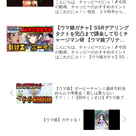
#umamusume
こんにちは、チャッピーだにゃ！🎵今回
の動画、チャッピーのおすすめポイント
はこれだにゃ！✨ 現在、２０時半から短
距離チャンミのルムマ配信をしておりま
す是非遊びに来てくださいませ～～～ 動
画を楽しんだら、配信者さんのチャンネ
【ウマ娘ガチャ】SSRデアリング
ガチャ動画
ルもぜひチェックして...
タクトを完凸まで課金して引くチ
ャージマン研 【ウマ娘プリティ
ーダービー】【レイミン】 新衣
こんにちは、チャッピーだにゃ！🎵今回
装シリウスシンボリ
の動画、チャッピーのおすすめポイント
はこれだにゃ！✨ 【ウマ娘ガチャ】SSR
デアリングタクトを完凸まで課金して引
くチャージマン研 【ウマ娘プリティーダ
ービー】【レイミン】 新衣装シリウスシ
ンボリみんなの反...
【ウマ娘】ダービーチャンミ最終方針決
めルムマ考察会！差しは要らない
子？；；！【田中くぅすけ】#ウマ娘プリ
ティーダービー
【ウマ娘】ガチャる！