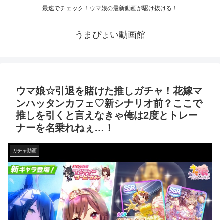
最速でチェック！ウマ娘の最新動画が駆け抜ける！
うまぴょい動画館
ウマ娘☆引退を賭けた推しガチャ！花嫁マ
ンハッタンカフェ♡新シナリオ前？ここで
推しを引くと言えなきゃ俺は2度とトレー
ナーを名乗れねぇ…！
ガチャ動画