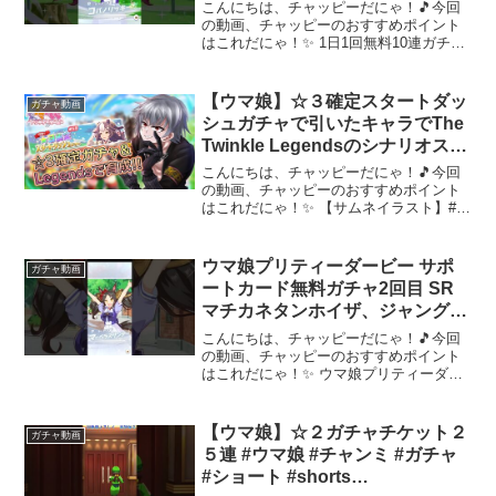
#207
こんにちは、チャッピーだにゃ！🎵今回
の動画、チャッピーのおすすめポイント
はこれだにゃ！✨ 1日1回無料10連ガチャ
をサポートカードガチャで引いてみた動
画になってます。#松山誠也 #ウマ娘 #ウ
マ娘プリティーダービー #無料ガチャ #サ
【ウマ娘】☆３確定スタートダッ
ガチャ動画
ポート...
シュガチャで引いたキャラでThe
Twinkle Legendsのシナリオスト
ーリーを見る僕のプリティーダー
こんにちは、チャッピーだにゃ！🎵今回
ビー 順番にやってたけど裏でや
の動画、チャッピーのおすすめポイント
はこれだにゃ！✨ 【サムネイラスト】#ウ
るために先にね【Vtuber】
マ娘 #ウマ娘プリティーダービー
#Vtuber #ゲーム実況 #黒雲帝時 #生
帝-----------------------...
ウマ娘プリティーダービー サポ
ガチャ動画
ートカード無料ガチャ2回目 SR
マチカネタンホイザ、ジャングル
ポケットGET!
こんにちは、チャッピーだにゃ！🎵今回
の動画、チャッピーのおすすめポイント
はこれだにゃ！✨ ウマ娘プリティーダー
ビー サポートカード無料ガチャ2回目 SR
マチカネタンホイザ、ジャングルポケッ
トGET!です。SRが2枚当たりました。悪
【ウマ娘】☆２ガチャチケット２
ガチャ動画
口、アンチ...
５連 #ウマ娘 #チャンミ #ガチャ
#ショート #shorts