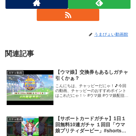
うまぴょい動画館
関連記事
【ウマ娘】交換券もあるしガチャ
ガチャ動画
引くかぁ？
こんにちは、チャッピーだにゃ！🎵今回
の動画、チャッピーのおすすめポイント
はこれだにゃ！✨ #ウマ娘 #ウマ娘配信 #
チャンミ 今日の予定長距離チャンミ育成
概要欄まで見てくださりありがとうござ
います配信のルール・注意事項基本、話
題自由です。気...
【サポートカードガチャ】1日１
ガチャ動画
回無料10連ガチャ １回目「ウマ
娘プリティダービー」#shorts