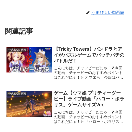
うまぴょい動画館
関連記事
【Tricky Towers】パンドラとア
公式＆CM動画
イがパズルゲームでバッチバチの
バトルだ！
こんにちは、チャッピーだにゃ！🎵今回
の動画、チャッピーのおすすめポイント
はこれだにゃ！✨ オマエら！今回はパン
ドラとアイが「Tricky Towers」っていう
パズルゲームをやったらしいぞ！バッチ
バチな白熱のバトルを見逃すなよ！--+--
ゲーム【ウマ娘 プリティーダー
公式＆CM動画
-...
ビー】ライブ動画「ハロー・ポラ
リス」ゲームサイズVer.
こんにちは、チャッピーだにゃ！🎵今回
の動画、チャッピーのおすすめポイント
はこれだにゃ！✨ 「ハロー・ポラリス」
のゲームサイズVer. ライブ動画を公開！
本楽曲は、ゲーム「ウマ娘 プリティーダ