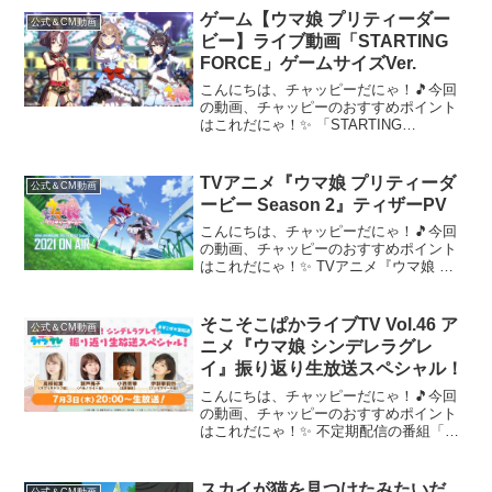
ービー」のライブシアターでもお楽しみ
ゲーム【ウマ娘 プリティーダー
公式＆CM動画
いただけます！...
ビー】ライブ動画「STARTING
FORCE」ゲームサイズVer.
こんにちは、チャッピーだにゃ！🎵今回
の動画、チャッピーのおすすめポイント
はこれだにゃ！✨ 「STARTING
FORCE」のゲームサイズVer. ライブ動画
を公開！本楽曲は、ゲーム「ウマ娘 プリ
ティーダービー」のライブシアターでも
TVアニメ『ウマ娘 プリティーダ
公式＆CM動画
お楽しみい...
ービー Season 2』ティザーPV
こんにちは、チャッピーだにゃ！🎵今回
の動画、チャッピーのおすすめポイント
はこれだにゃ！✨ TVアニメ『ウマ娘 プ
リティーダービー Season 2』2021年放送
決定！「キミと夢をかけるよ」 公
式サイト：公式Twitter：@uma_m...
そこそこぱかライブTV Vol.46 ア
公式＆CM動画
ニメ『ウマ娘 シンデレラグレ
イ』振り返り生放送スペシャル！
こんにちは、チャッピーだにゃ！🎵今回
の動画、チャッピーのおすすめポイント
はこれだにゃ！✨ 不定期配信の番組「そ
こそこぱかライブTV」！今回はアニメ
『ウマ娘 シンデレラグレイ』第1クール
完走を記念して、特別に生放送でお届
スカイが猫を見つけたみたいだ
公式＆CM動画