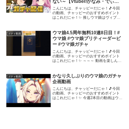
ない～【Vtuber/かなみ・でぃあ
ーな】 #ウマ娘プリティーダービ
こんにちは、チャッピーだにゃ！🎵今回
ー
の動画、チャッピーのおすすめポイント
はこれだにゃ！✨ 推しウマ娘はヴィブロ
スちゃんとマヤノトップガンちゃんで
す！！！だ し ま す神引き、なる
か。🌟女神の目指すところ🌟❌対人戦最
ウマ娘4.5周年無料10連8日目！#
ガチャ動画
強⭕無課金～周年等の微課金...
ウマ娘 #ウマ娘プリティーダービ
ー #ウマ娘ガチャ
こんにちは、チャッピーだにゃ！🎵今回
の動画、チャッピーのおすすめポイント
はこれだにゃ！✨ ～～～ 動画を楽しんだ
ら、配信者さんのチャンネルもぜひチェ
ックしてにゃ～！📢✨
かなり久しぶりのウマ娘のガチャ
ガチャ動画
企画動画
こんにちは、チャッピーだにゃ！🎵今回
の動画、チャッピーのおすすめポイント
はこれだにゃ！✨ 今週2本目の動画はウマ
娘のガチャ企画動画ですぜひ最後までご
覧ください多分今週ショート動画だしま
すぜひご覧ください～～～ 動画を楽しん
だら、配信者さんの...