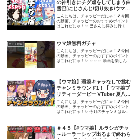
の神引きにチグ虐をしてしまう白
雪巴[にじさんじ/切り抜き/ウマ娘
ガチャ]
こんにちは、チャッピーだにゃ！🎵今回
の動画、チャッピーのおすすめポイント
はこれだにゃ！✨ 巴さんに拝みに行くべ
きでは？？サムネSSRと書いてあります
が、星3が正しいです。このゲームをして
いない人も、理解し易いかなと思って
ウマ娘無料ガチャ
ガチャ動画
SSR表記にしてます...
こんにちは、チャッピーだにゃ！🎵今回
の動画、チャッピーのおすすめポイント
はこれだにゃ！✨ ～～～ 動画を楽しんだ
ら、配信者さんのチャンネルもぜひチェ
ックしてにゃ～！📢✨
【ウマ娘】環境キャラなしで挑む
ガチャ動画
チャンミラウンド1！【 ウマ娘プ
リティーダービー VTuber 夏八木
玲衣 】 [Umamusume]
こんにちは、チャッピーだにゃ！🎵今回
の動画、チャッピーのおすすめポイント
はこれだにゃ！✨ 今月のチャンミはルー
レットで当たったキャラで出走する企画
中です🌟配信の後半はパワプロ大会に向
けて育成しています
＃４５【#ウマ娘】ルラシガチャ
ガチャ動画
••┈┈┈┈┈┈┈┈┈┈┈┈┈┈┈┈••...
～ルーラーシップ出るまで終わら