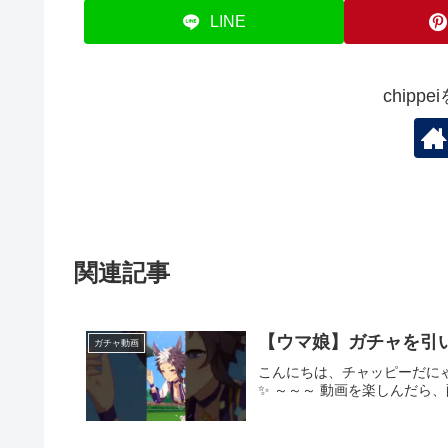
LINE
chipp
関連記事
【ウマ娘】ガチャを引
ガチャ動画
こんにちは、チャッピーだに
✨ ～～～ 動画を楽しんだら