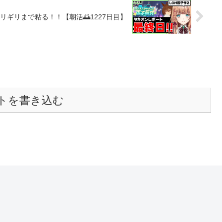
リギリまで粘る！！【朝活🌅1227日目】
トを書き込む