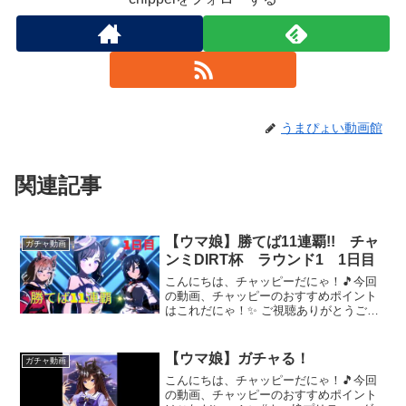
うまぴょい動画館
関連記事
【ウマ娘】勝てば11連覇!! チャ
ガチャ動画
ンミDIRT杯 ラウンド1 1日目
こんにちは、チャッピーだにゃ！🎵今回
の動画、チャッピーのおすすめポイント
はこれだにゃ！✨ ご視聴ありがとうござ
います。ぜひ気軽にコメントしていって
ください。気軽に雑談しながら楽しみま
しょう。誹謗中傷などのコメントはおや
【ウマ娘】ガチャる！
ガチャ動画
めください。園芸チャン...
こんにちは、チャッピーだにゃ！🎵今回
の動画、チャッピーのおすすめポイント