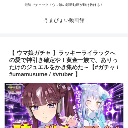
最速でチェック！ウマ娘の最新動画が駆け抜ける！
うまぴょい動画館
【 ウマ娘ガチャ 】ラッキーライラックへ
の愛で神引き確定や！黄金一族で、ありっ
たけのジュエルをかき集めた～【#ガチャ /
#umamusume / #vtuber 】
ガチャ動画