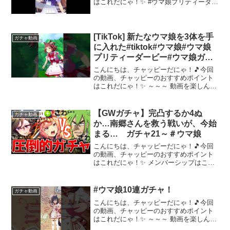
はこれだにゃ！✨ #ウマ娘プリティーダー
ビー #ウマ娘 #ガシャ #ガチャ #サポカ #
サポートカードガチャ～～～ 動画を楽し
んだら、配信者さんのチャンネルもぜひ
チェッ...
[TikTok] 新たなウマ娘を3体を手
ガチャ動画
に入れた#tiktok#ウマ娘#ウマ娘
プリティーダービー#ウマ娘ガチ
ャ
こんにちは、チャッピーだにゃ！🎵今回
の動画、チャッピーのおすすめポイント
はこれだにゃ！✨ ～～～ 動画を楽しんだ
ら、配信者さんのチャンネルもぜひチェ
ックしてにゃ～！📢✨
【GWガチャ】完凸するか4ぬ
ガチャ動画
か…南郷さんを救う戦いが、今始
まる… ガチャ21～＃ウマ娘
こんにちは、チャッピーだにゃ！🎵今回
の動画、チャッピーのおすすめポイント
はこれだにゃ！✨ メンバーシップはこち
らから現在満員◆サークル募集してます
『枝豆の塩ゆで』で検索してください3ヵ
月以上やっている人で、1日1回以上の育
#ウマ娘10連ガチャ！
ガチャ動画
成してたらOKです...
こんにちは、チャッピーだにゃ！🎵今回
の動画、チャッピーのおすすめポイント
はこれだにゃ！✨ ～～～ 動画を楽しんだ
ら、配信者さんのチャンネルもぜひチェ