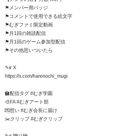
⚑メンバー用バッジ
⚑コメントで使用できる絵文字
⚑むぎファミ限定動画
⚑月1回の雑談配信
⚑月1回のゲーム参加型配信
⚑その他思いついたら
✎೯ X
https://x.com/harenochi_mugi
🏫配信タグ #むぎ学園
🎨FA #むぎアート部
💌想い #むぎ会長に届け
✂️クリップ #むぎクリップ
✎೯ 贈り物