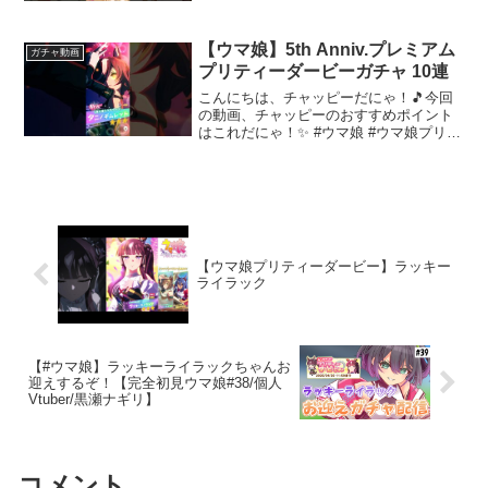
ックしてにゃ～！📢✨
【ウマ娘】5th Anniv.プレミアム
ガチャ動画
プリティーダービーガチャ 10連
こんにちは、チャッピーだにゃ！🎵今回
の動画、チャッピーのおすすめポイント
はこれだにゃ！✨ #ウマ娘 #ウマ娘プリテ
ィーダービー～～～ 動画を楽しんだら、
配信者さんのチャンネルもぜひチェック
してにゃ～！📢✨
【ウマ娘プリティーダービー】ラッキー
ライラック
【#ウマ娘】ラッキーライラックちゃんお
迎えするぞ！【完全初見ウマ娘#38/個人
Vtuber/黒瀬ナギリ】
コメント