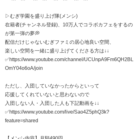
▷むぎ学園を盛り上げ隊(メンシ)
在籍者(チャンネル登録)、10万人でコラボカフェをするの
が第一弾の夢💭
配信だけじゃないむぎファミの居心地良い空間、
楽しい空間を一緒に盛り上げてくださる方は↓↓
✅https://www.youtube.com/channel/UCUnpA9Fm6QH2BL
OmY04o6oA/join
ただし、入団していなかったからといって
応援してくれていないと思わないので
入団しない人・入団した人も下記動画を↓↓
✅https://www.youtube.com/live/Sao4Z5phQ3k?
feature=shared
【メンシ内容】月額490円