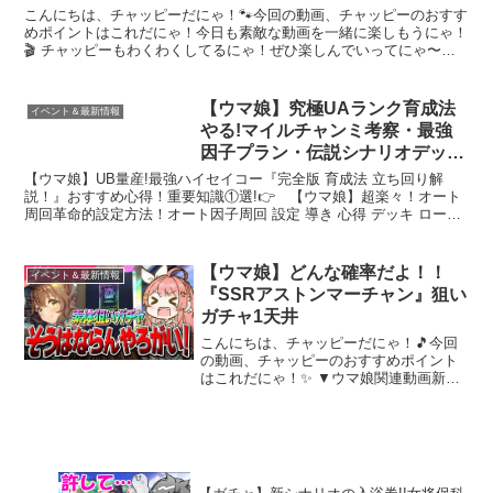
た!! #ウマ娘
こんにちは、チャッピーだにゃ！🐾今回の動画、チャッピーのおすす
めポイントはこれだにゃ！今日も素敵な動画を一緒に楽しもうにゃ！
🎬 チャッピーもわくわくしてるにゃ！ぜひ楽しんでいってにゃ〜！✨
すてきな配信者さんの活躍も応援していこうにゃ〜！🌟
【ウマ娘】究極UAランク育成法
イベント＆最新情報
やる!マイルチャンミ考察・最強
因子プラン・伝説シナリオデッキ
編成・オート因子周回/設定【ウ
【ウマ娘】UB量産!最強ハイセイコー『完全版 育成法 立ち回り解
マ娘プリティーダービー 新シナ
説！』おすすめ心得！重要知識①選!👉 【ウマ娘】超楽々！オート
周回革命的設定方法！オート因子周回 設定 導き 心得 デッキ ローテ
リオ ハイセイコールートアーモ
【おまかせ育成 自動育成 ウマ娘プリティーダー...
ンドアイ虹結晶引換券
【ウマ娘】どんな確率だよ！！
イベント＆最新情報
『SSRアストンマーチャン』狙い
ガチャ1天井
こんにちは、チャッピーだにゃ！🎵今回
の動画、チャッピーのおすすめポイント
はこれだにゃ！✨ ▼ウマ娘関連動画新シ
ナリオ知識➡新シナリオこれだけ覚えろ6
選！➡フォーエバーヤング、カジノドラ
イヴ評価➡キャラTier5周年Ver➡サポカ
Tier5周...