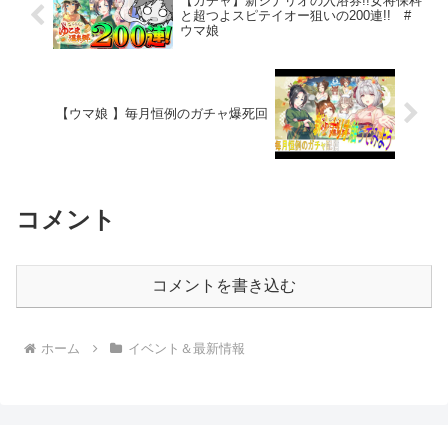
【ガチャ】新シナリオの入浴券!!女将保科
と超つよスピテイオー狙いの200連!! #
ウマ娘
【ウマ娘 】毎月恒例のガチャ爆死回
コメント
コメントを書き込む
ホーム
イベント＆最新情報