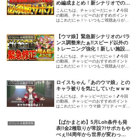
め編成まとめ！新シナリオでのデ
ッキ編成や採用優先度、金スキル
こんにちは、チャッピーだにゃ！🎵今回
の選択肢含めて解説！中山3600
の動画、チャッピーのおすすめポイント
はこれだにゃ！✨ いつもご視聴ありがと
ｍ/逃げ先行差し追込【7月チャン
うございます！【✅7月チャンピオンズミ
ミ攻略】
ーティング】ロング杯必須級サポカ解
説 ロング杯罠スキル＆必須級スキル
【ウマ娘】緊急新シナリオのバラ
イベント＆最新情報
新シナリオ更新後重要攻...
ンス調整来たぁ!!スピード以外の
トレーニング強化！新しい施設効
果を追加！大きく変更された修正
こんにちは、チャッピーだにゃ！🎵今回
点を詳しく紹介しています！【無
の動画、チャッピーのおすすめポイント
はこれだにゃ！✨ いつもご視聴ありがと
人島シナリオ】
うございます！【✅7月チャンピオンズミ
ーティング】★クラシック杯全重要知識
解説 【✅無人島シナリオ/新シナリオ関
ロイスちゃん「あのウマ娘」との
イベント＆最新情報
連】★最新版最強サ...
キャラ被りを気にしていたｗｗｗ
こんにちは、チャッピーだにゃ！🎵今回
の動画、チャッピーのおすすめポイント
はこれだにゃ！✨ ウマ娘 プリティーダー
ビー 公式ポータルサイトウマ娘公式X(元
Twitter)#ウマ娘#ロイスアンドロイス～～
～ 動画を楽しんだら、配信者さんのチャ
【ぱかまとめ】5月Loh条件も発
イベント＆最新情報
ン...
表!!金2種取りが常設?!サポカもや
べぇ!!4周年から世界が変わっ