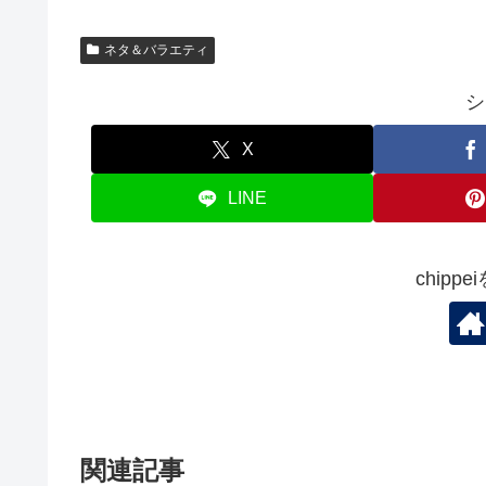
ネタ＆バラエティ
シ
X
LINE
chipp
関連記事