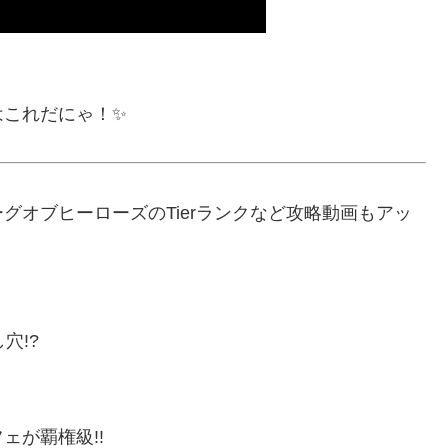
はこれだにゃ！✨
グオブヒーローズのTierランクなど攻略動画もアッ
穴!?
ェが覇権級!!