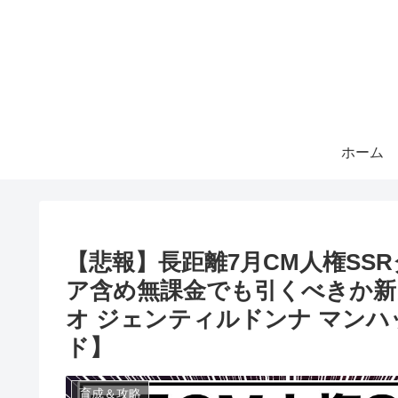
ホーム
【悲報】長距離7月CM人権SS
ア含め無課金でも引くべきか新ガ
オ ジェンティルドンナ マン
ド】
育成＆攻略