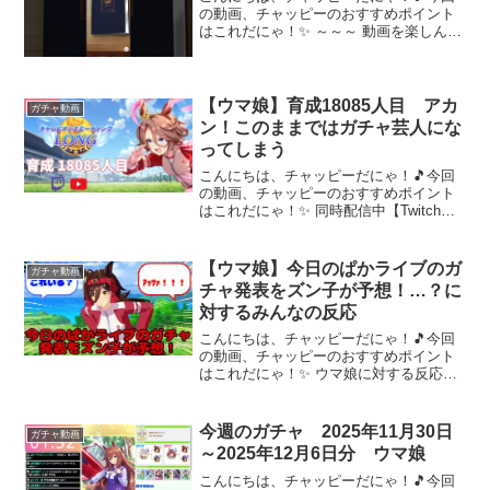
の動画、チャッピーのおすすめポイント
はこれだにゃ！✨ ～～～ 動画を楽しんだ
ら、配信者さんのチャンネルもぜひチェ
ックしてにゃ～！📢✨
【ウマ娘】育成18085人目 アカ
ガチャ動画
ン！このままではガチャ芸人にな
ってしまう
こんにちは、チャッピーだにゃ！🎵今回
の動画、チャッピーのおすすめポイント
はこれだにゃ！✨ 同時配信中【Twitch】
【Twitter】@sakipo14【ガチャ動画マイ
リスト】【過去のガチャ動画まとめ】
【Special Thanks】BGM...
【ウマ娘】今日のぱかライブのガ
ガチャ動画
チャ発表をズン子が予想！…？に
対するみんなの反応
こんにちは、チャッピーだにゃ！🎵今回
の動画、チャッピーのおすすめポイント
はこれだにゃ！✨ ウマ娘に対する反応集
を投稿しています！私自身ウマ娘のトレ
ーナーとして日々育成に勤しんでいま
す！【ウマ娘】今日のぱかライブのガチ
今週のガチャ 2025年11月30日
ガチャ動画
ャ発表をズン子が予想！....
～2025年12月6日分 ウマ娘
こんにちは、チャッピーだにゃ！🎵今回