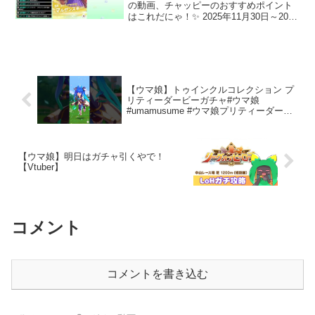
の動画、チャッピーのおすすめポイント
はこれだにゃ！✨ 2025年11月30日～2025
年12月6日分のガチャの纏め主におはガチ
ャ週一ガチャ纏め動画です毎週日曜日20
時頃に公開予定00:00 11月30日分...
【ウマ娘】トゥインクルコレクション プ
リティーダービーガチャ#ウマ娘
#umamusume #ウマ娘プリティーダービ
ー
【ウマ娘】明日はガチャ引くやで！
【Vtuber】
コメント
コメントを書き込む