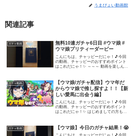
うまぴょい動画館
関連記事
無料10連ガチャ6日目 #ウマ娘 #
ガチャ動画
ウマ娘プリティーダービー
こんにちは、チャッピーだにゃ！🎵今回
の動画、チャッピーのおすすめポイント
はこれだにゃ！✨ ～～～ 動画を楽しんだ
ら、配信者さんのチャンネルもぜひチェ
ックしてにゃ～！📢✨
【ウマ娘/ガチャ配信】ウマ年だ
ガチャ動画
からウマ娘で推し探すよ！！【新
しい愛馬に出会う編】
こんにちは、チャッピーだにゃ！🎵今回
の動画、チャッピーのおすすめポイント
はこれだにゃ！✨ はじめましての方も良
かったらコメントで話しかけてくださ
い！めっちゃ昔にプレイしていた事はあ
るのですが、念のためネタバレや求めて
【ウマ娘】今日のガチャ結果！😭
ガチャ動画
いないアドバイスはやめて...
こんにちは、チャッピーだにゃ！🎵今回