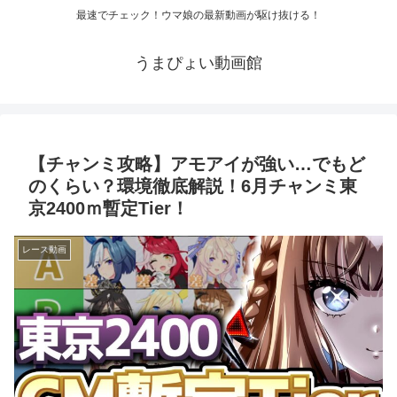
最速でチェック！ウマ娘の最新動画が駆け抜ける！
うまぴょい動画館
【チャンミ攻略】アモアイが強い…でもど
のくらい？環境徹底解説！6月チャンミ東
京2400ｍ暫定Tier！
レース動画