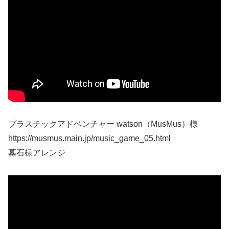
プラスチックアドベンチャー watson（MusMus）様
https://musmus.main.jp/music_game_05.html
墓石様アレンジ