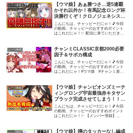
【ウマ娘】あぁ勝つさ…逆5連覇
レース動画
かそれ以外か！有馬記念ロング杯
決勝行くぞ！クロノジェネシス/
シングレオグリ/夏シュヴァル/温
こんにちは、チャッピーだにゃ！🎵今回
泉/新シナリオ/チャンピオンズミ
の動画、チャッピーのおすすめポイント
はこれだにゃ！✨ 配信に来ていただきあ
ーティング【温泉シナリオ】
りがとうございます！質問や育成相談ぜ
ひ気軽にどうぞ！少しでもいいなと思っ
たらチャンネル登録・Goodボタンお願い
チャンミCLASSIC京都2000必要
レース動画
しますサブちゃんね...
因子＆サポカ構成
こんにちは、チャッピーだにゃ！🎵今回
の動画、チャッピーのおすすめポイント
はこれだにゃ！#ウマ娘 #チャンミ差し
以外育てる意味ない説スティル+サポカ2
種で2段階以上つよくするとはなーｗぜひ
楽しんでいってにゃ～！✨動画を楽しん
【ウマ娘】チャンピオンズミーテ
レース動画
だら、配信者さんの...
ィングロング宇宙最強赤キタサン
ブラック完成させてしまう！！
【チャンミロング】
こんにちは、チャッピーだにゃ！🎵今回
の動画、チャッピーのおすすめポイント
はこれだにゃ！✨ 【メンバー登録】
【2ndちゃんねる】【X】おすすめ動画
【ウマ娘】フェス限だが思考停止で引く
のはまずい！？「シングレオグリキャッ
【ウマ娘】噂のタッカーなし編成
レース動画