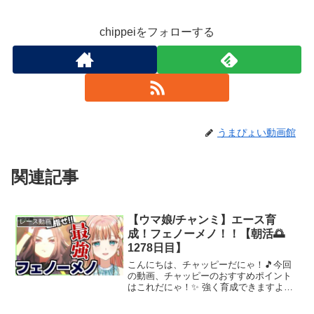
chippeiをフォローする
うまぴょい動画館
関連記事
【ウマ娘/チャンミ】エース育
レース動画
成！フェノーメノ！！【朝活🌅
1278日目】
こんにちは、チャッピーだにゃ！🎵今回
の動画、チャッピーのおすすめポイント
はこれだにゃ！✨ 強く育成できますよう
に✨♦-----------------------------------------------------
---------...