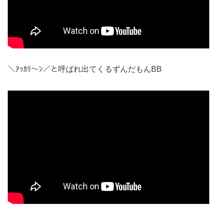
＼ｱｯｶﾘ～ﾝ／と呼ばれ出てくるずんだもんBB