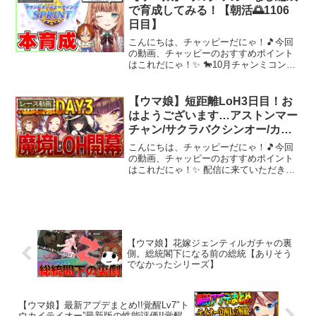
プ」完全解説！！【シンデ...
で育成してみる！【朝活🌅1106
日目】
こんにちは、チャッピーだにゃ！🎵今回
の動画、チャッピーのおすすめポイント
はこれだにゃ！✨ 🐎10月チャンミコンセ
プト『シンデレラグレイ』オグリキャッ
プバンブーメモリーゴールドシチー♦-------
----------------------...
【ウマ娘】短距離LoH3日目！お
レース動画
はようございます…アストンマー
チャン/サクラバクシンオー/カル
ストンライトオ/新シナリオ/リー
こんにちは、チャッピーだにゃ！🎵今回
グオブヒーローズ/攻略【BCシナ
の動画、チャッピーのおすすめポイント
はこれだにゃ！✨ 配信に来ていただきあ
リオ】
りがとうございます！質問や育成相談ぜ
ひ気軽にどうぞ！少しでもいいなと思っ
たらチャンネル登録・Goodボタンお願い
しますサブちゃんね...
【ウマ娘】花嫁ジェンティルガチャの裏
側。総統閣下になる前の総統【ありそう
でなかったシリーズ】
【ウマ娘】最新アプデまとめ!!覚醒Lv7″ト
ウカイテイオー”最新版の性能評価!!覚醒