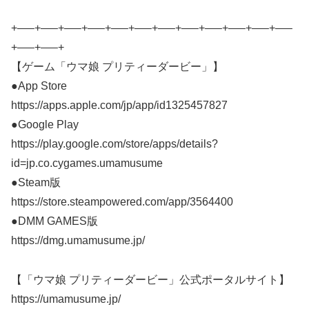
+—–+—–+—–+—–+—–+—–+—–+—–+—–+—–+—–+—–
+—–+—–+
【ゲーム「ウマ娘 プリティーダービー」】
●App Store
https://apps.apple.com/jp/app/id1325457827
●Google Play
https://play.google.com/store/apps/details?
id=jp.co.cygames.umamusume
●Steam版
https://store.steampowered.com/app/3564400
●DMM GAMES版
https://dmg.umamusume.jp/
【「ウマ娘 プリティーダービー」公式ポータルサイト】
https://umamusume.jp/