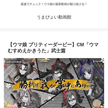
最速でチェック！ウマ娘の最新動画が駆け抜ける！
うまぴょい動画館
【ウマ娘 プリティーダービー】CM「ウマ
むすめえかきうた」武士篇
公式＆CM動画