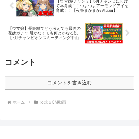
【ウマ娘/チャンミ】6月チャンミに向け
て本育成！！つよつよアーモンドアイを
育成！！【夜祭まかまか/Vtuber】
【ウマ娘】長距離でどう考えても最強の
花嫁ガチャ 引かなくても何とかなる説
【7月チャンピオンズミーティング中山
3600m】
コメント
コメントを書き込む
ホーム
公式＆CM動画