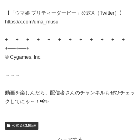
【「ウマ娘 プリティーダービー」公式X（Twitter）】
https://x.com/uma_musu
+—–+—–+—–+—–+—–+—–+—–+—–+—–+—–+—–+—–
+—–+—–+
© Cygames, Inc.
～～～
動画を楽しんだら、配信者さんのチャンネルもぜひチェッ
クしてにゃ～！📢✨
公式＆CM動画
シェアする