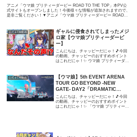
アニメ「ウマ娘 プリティーダービー ROAD TO THE TOP」本PV公
式サイトもオープンしました！今後様々な情報が追加されますので、
是非ご覧ください！▼アニメ「ウマ娘 プリティーダービー ROAD
TO THE TOP」公式サイト＜C...
ギャルに侵食されてしまったメジ
公式＆CM動画
ロ家【ウマ娘プリティーダービ
ー】
こんにちは、チャッピーだにゃ！🎵今回
の動画、チャッピーのおすすめポイント
はこれだにゃ！✨ ウマ娘 プリティーダー
ビー 公式ポータルサイトウマ娘公式X(元
Twitter)#ウマ娘#メジロアルダン～～～ 動
画を楽しんだら、配信者さんのチャンネ
【ウマ娘】5th EVENT ARENA
公式＆CM動画
ル...
TOUR GO BEYOND -NEW
GATE- DAY2「DRAMATIC
JOURNEY」
こんにちは、チャッピーだにゃ！🎵今回
の動画、チャッピーのおすすめポイント
はこれだにゃ！✨ 「ウマ娘 プリティーダ
ービー 6th EVENT The New Frontier」春
公演の開催を記念して、2024年3月22日
(金)、23日(土)に...