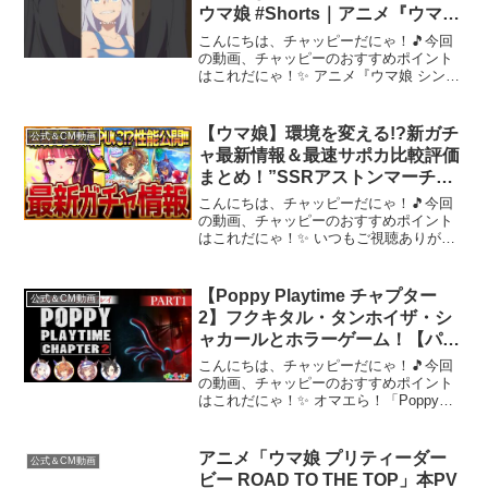
ウマ娘 #Shorts｜アニメ『ウマ娘
シンデレラグレイ』第10話「最
こんにちは、チャッピーだにゃ！🎵今回
強」より
の動画、チャッピーのおすすめポイント
はこれだにゃ！✨ アニメ『ウマ娘 シンデ
レラグレイ』2025年4月6日からTBS系全
国28局ネットにて毎週日曜16時30分より
分割2クールで放送中！■放送情報・TBS
【ウマ娘】環境を変える!?新ガチ
公式＆CM動画
系...
ャ最新情報＆最速サポカ比較評価
まとめ！”SSRアストンマーチャ
ン”実装＆新ウマ娘ラッキーライ
こんにちは、チャッピーだにゃ！🎵今回
ラック！簡単な比較評価を紹介！
の動画、チャッピーのおすすめポイント
はこれだにゃ！✨ いつもご視聴ありがと
5周年記念/評価/固有・覚醒【ガチ
うございます！【✅4月チャンピオンズミ
ャ告知】
ーティング】ダート杯完全育成ビルド解
説 最新ダート杯必須級サポカ＆編成解
【Poppy Playtime チャプター
公式＆CM動画
説 ダート杯罠＆必須...
2】フクキタル・タンホイザ・シ
ャカールとホラーゲーム！【パー
ト1】
こんにちは、チャッピーだにゃ！🎵今回
の動画、チャッピーのおすすめポイント
はこれだにゃ！✨ オマエら！「Poppy
Playtime」ゲーム実況待望の続編だ！！
フクキタルとタンホイザに加えて、シャ
カールも一緒にチャプター2をやっていく
アニメ「ウマ娘 プリティーダー
公式＆CM動画
ぜ！うる...
ビー ROAD TO THE TOP」本PV