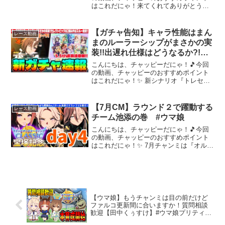
はこれだにゃ！来てくれてありがとう！
やこ /#育成 】
個人Vtuberの紅乃みやこです💖高評価・
チャンネル登録よろしくお願いします！
配信視聴時のお願いごとを下↓に記載して
【ガチャ告知】キャラ性能はまん
レース動画
いるのでチェック...
まのルーラーシップがまさかの実
装!!出遅れ仕様はどうなるか?!セ
レクトピックは2強以外はスルー
こんにちは、チャッピーだにゃ！🎵今回
推奨!! #ルーラーシップ #ラー
の動画、チャッピーのおすすめポイント
はこれだにゃ！✨ 新シナリオ『トレセン
メンシナリオ #ウマ娘
軒ラーメン』関連新シナリオガチャ#ウマ
娘#ラーメン#ラーメンシナリオ#ルーラー
シップ#引換券#チャンミ#steam版#チャ
【7月CM】ラウンド２で躍動する
レース動画
ンピオン...
チーム池添の巻 #ウマ娘
こんにちは、チャッピーだにゃ！🎵今回
の動画、チャッピーのおすすめポイント
はこれだにゃ！✨ 7月チャンミは『オルフ
ェーヴル』『嫁スイープ』『ドリームジ
ャーニー』で挑戦します。◆無人島も
『オート育成アリ』◆シナリオ因子：ス
タミナ&賢さ◆シナリオ...
【ウマ娘】もうチャンミは目の前だけど
ファルコ更新間に合いますか！質問相談
歓迎【田中くぅすけ】#ウマ娘プリティー
ダービー