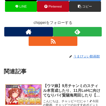
LINE
Pinterest
コピー
chippeiをフォローする
うまぴょい動画館
関連記事
【ウマ娘】9月チャンミのスティ
レース動画
ル本育成したり、11月LoHに向け
てなりバイ賢陽海周回したり【チ
ャンピオンズミーティング
こんにちは、チャッピーだにゃ！🎵今回
CLASICC 京都2000m】
の動画、チャッピーのおすすめポイント