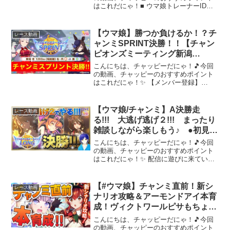
はこれだにゃ！■ ウマ娘トレーナーID：
156450453■ X：★ チャンネル ■ 登録は
こちら：★ メンバーシップ ■ 登録はこ
ちら：★ スポンサー・デフォルメ屋 ...
【ウマ娘】勝つか負けるか！？チ
レース動画
ャンミSPRINT決勝！！【チャン
ピオンズミーティング新潟
1200m】
こんにちは、チャッピーだにゃ！🎵今回
の動画、チャッピーのおすすめポイント
はこれだにゃ！✨ 【メンバー登録】
【X】おすすめ動画～～～ 動画を楽しん
だら、配信者さんのチャンネルもぜひチ
ェックしてにゃ～！📢✨
【ウマ娘/チャンミ】A決勝走
レース動画
る!!! 大逃げ逃げ２!!! まったり
雑談しながら楽しもう♪ ●初見さ
ん歓迎● 【ウマ娘プリティーダ
こんにちは、チャッピーだにゃ！🎵今回
ービー/Vtuber/個人Vtuber/かめ
の動画、チャッピーのおすすめポイント
はこれだにゃ！✨ 配信に遊びに来ていた
め/配信】
だきありがとうございます！少しでもい
いなと思ったら、チャンネル登録・高評
価もお願いします！！！------------------...
【#ウマ娘】チャンミ直前！新シ
レース動画
ナリオ攻略＆アーモンドアイ本育
成！ヴィクトワールピサもちょっ
と引いてみたい！！みんなはBC
こんにちは、チャッピーだにゃ！🎵今回
コツ掴んだ？【#Vtuber /#紅乃み
の動画、チャッピーのおすすめポイント