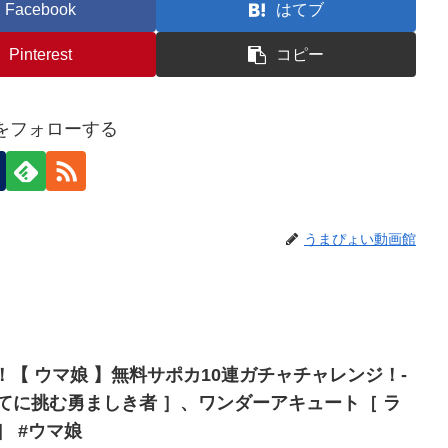
Facebook
はてブ
Pinterest
コピー
eiをフォローする
うまぴょい動画館
キ！【 ウマ娘 】無料サポカ10連ガチャチャレンジ！-
てに挑む勇ましき者 ］、ワンダーアキュート［ ラ
］ #ウマ娘