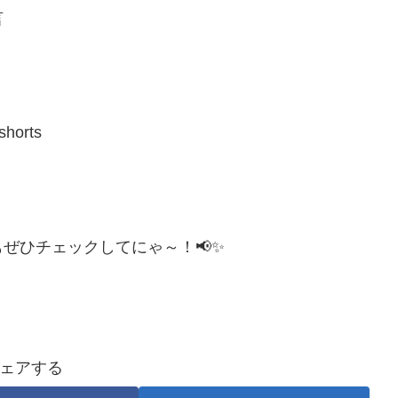
言
orts
ぜひチェックしてにゃ～！📢✨
ェアする