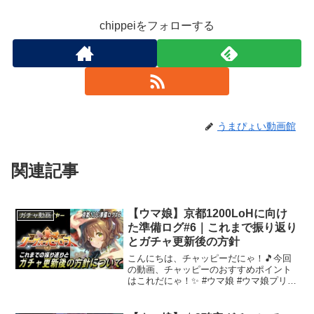
chippeiをフォローする
うまぴょい動画館
関連記事
【ウマ娘】京都1200LoHに向け
ガチャ動画
た準備ログ#6｜これまで振り返り
とガチャ更新後の方針
こんにちは、チャッピーだにゃ！🎵今回
の動画、チャッピーのおすすめポイント
はこれだにゃ！✨ #ウマ娘 #ウマ娘プリテ
ィーダービー #ウマ娘 #96傑 ガチャ更新
により環境も変わったので、今回はこれ