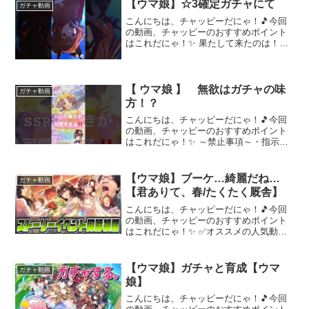
までの京都1200LoHのログ動画を振り返
【ウマ娘】☆3確定ガチャにて
ガチャ動画
りつ...
こんにちは、チャッピーだにゃ！🎵今回
の動画、チャッピーのおすすめポイント
はこれだにゃ！✨ 果たして来たのは！？
～～～ 動画を楽しんだら、配信者さんの
チャンネルもぜひチェックしてにゃ～！
📢✨
【 ウマ娘 】 無欲はガチャの味
ガチャ動画
方！？
こんにちは、チャッピーだにゃ！🎵今回
の動画、チャッピーのおすすめポイント
はこれだにゃ！✨ ～禁止事項～・指示コ
メ・ネタバレ・連投コメ・鳩行為（他の
配信者さんの名前を出すこと）・過剰な
自分語りコメント・参加型以外の配信の
【ウマ娘】ブーケ…綺麗だね…
ガチャ動画
際の落ちコメ・リスナー...
【君ありて、春/たくたく厩舎】
こんにちは、チャッピーだにゃ！🎵今回
の動画、チャッピーのおすすめポイント
はこれだにゃ！✨ ✅オススメの人気動画
は『…もっとみる』から✅🎉50万再生あ
りがとう🎉✅ライブ大好き勢が特別なラ
イブ『GIRLS' LEGEND U』で致命傷を負
【ウマ娘】ガチャと育成【ウマ
ガチャ動画
う感想...
娘】
こんにちは、チャッピーだにゃ！🎵今回