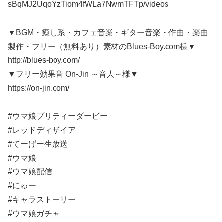
sBqMJ2UqoYzTiom4fWLa7NwmTFTp/videos
▼BGM・癒し系・カフェ音楽・ギター音楽・作曲・楽曲
製作・フリー（無料あり）素材のBlues-Boy.com様▼
http://blues-boy.com/
▼フリー効果音 On-Jin ～音人～様▼
https://on-jin.com/
#ウマ娘プリティーダービー
#レッドディザイア
#てーげー生放送
#ウマ娘
#ウマ娘配信
#にゅー
#キャラストーリー
#ウマ娘ガチャ