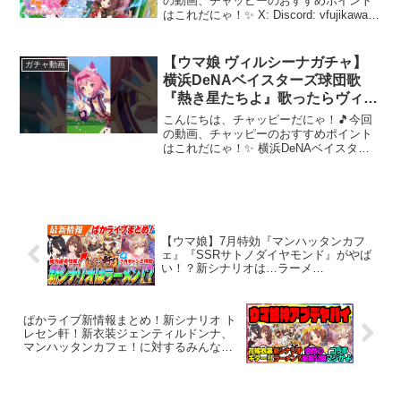
の動画、チャッピーのおすすめポイント
はこれだにゃ！✨ X: Discord: vfujikawaマ
シュマロ: #ウマ娘 #ウマ娘プリティーダ
ービー #ガチャ #ウマ娘ガチャ #ウマ娘育
成 #ゲーム実況 #...
【ウマ娘 ヴィルシーナガチャ】
ガチャ動画
横浜DeNAベイスターズ球団歌
『熱き星たちよ』歌ったらヴィル
シーナが来た【切り抜き】
こんにちは、チャッピーだにゃ！🎵今回
の動画、チャッピーのおすすめポイント
はこれだにゃ！✨ 横浜DeNAベイスター
ズ球団歌『熱き星たちよ』を歌ったらヴ
ィルシーナが来たので切り抜きました切
り抜き元→～～～ 動画を楽しんだら、配
信者さんのチャンネ...
【ウマ娘】7月特効『マンハッタンカフ
ェ』『SSRサトノダイヤモンド』がやば
い！？新シナリオは…ラーメ
ン？？？？？？ぱかライブTV’ ＃3激熱情
報まとめ
ぱかライブ新情報まとめ！新シナリオ ト
レセン軒！新衣装ジェンティルドンナ、
マンハッタンカフェ！に対するみんなの
反応集 ウマ娘プリティーダービー レイミ
ン SSRグランアレグリア ラーメンシナ
リオ