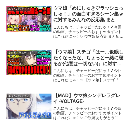
んなの反応集 まとめ ウマ娘プリティーダ
ービー レイミン ウマ娘の反応集 スティ
ウマ娘「めにしゅき♡ラッシュっ
ネタ＆バラエティ
ルインラブ ...
しゅ！」の面白すぎるシーン集ｗ
に対するみんなの反応集 まとめ
ウマ娘プリティーダービー レイ
こんにちは、チャッピーだにゃ！🎵今回
ミン スティルインラブ 新ライブ
の動画、チャッピーのおすすめポイント
はこれだにゃ！✨ ウマ娘反応集 まとめシ
リーズウマ娘「めにしゅき♡ラッシュっ
しゅ！」の面白すぎるシーン集ｗに対す
るみんなの反応集 まとめ ウマ娘プリティ
【ウマ娘】ステゴ『はー…仮眠し
ネタ＆バラエティ
ーダービー レイ...
たくなったな、ちょっと一緒に寝
るか(他意は一切ない)』に対する
みんなの反応集 まとめ ウマ娘プ
こんにちは、チャッピーだにゃ！🎵今回
リティーダービー レイミン ステ
の動画、チャッピーのおすすめポイント
はこれだにゃ！✨ 【ウマ娘】ステゴ『は
イゴールド
ー…仮眠したくなったな』に対するみん
なの反応集 まとめ ウマ娘プリティーダー
ビー レイミン ステイゴールド ラッキー
【MAD】ウマ娘シンデレラグレ
ネタ＆バラエティ
ライラックステ...
イ -VOLTAGE-
こんにちは、チャッピーだにゃ！🎵今回
の動画、チャッピーのおすすめポイント
はこれだにゃ！✨ ご視聴ありがとうござ
います！初のMAD制作で至らない点があ
ると思いますが、これから気ままにMAD