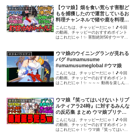
【ウマ娘】畑を食い荒らす害獣ど
ネタ＆バラエティ
もを捕獲したので運営しているお
料理チャンネルで猪や鹿を料理し
て食べることで尊い犠牲となった
こんにちは、チャッピーだにゃ！🎵今回
野菜への弔いとするためにブチ切
の動画、チャッピーのおすすめポイント
はこれだにゃ！✨ 害獣絶対56すウーマン
れながらトレーナーと一緒に配信
の動画ですチャンネル登録はコチラ⇒当
するカツラギエース
チャンネルはインターネット上でのウマ
娘プリティーダービー関連ネタをまとめ
ウマ娘のウイニングランが見れる
ネタ＆バラエティ
ています。チャンネル...
バグ #umamusume
#umamusumeglobal #ウマ娘
こんにちは、チャッピーだにゃ！🎵今回
の動画、チャッピーのおすすめポイント
はこれだにゃ！✨ ～～～ 動画を楽しんだ
ら、配信者さんのチャンネルもぜひチェ
ックしてにゃ～！📢✨
ウマ娘『笑ってはいけないトリプ
ネタ＆バラエティ
ルティアラ24時』に対するみんな
の反応集 まとめ ウマ娘プリティ
ーダービー レイミン ウマ娘の反
こんにちは、チャッピーだにゃ！🎵今回
応集
の動画、チャッピーのおすすめポイント
はこれだにゃ！✨ ウマ娘『笑ってはいけ
ないトリプルティアラ24時』に対するみ