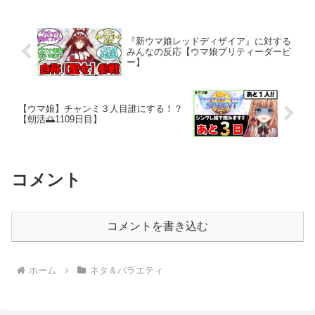
制作をしようと思いますので応援よろし
くお願いします。高...
『新ウマ娘レッドディザイア』に対する
みんなの反応【ウマ娘プリティーダービ
ー】
【ウマ娘】チャンミ３人目誰にする！？
【朝活🌅1109日目】
コメント
コメントを書き込む
ホーム
ネタ＆バラエティ