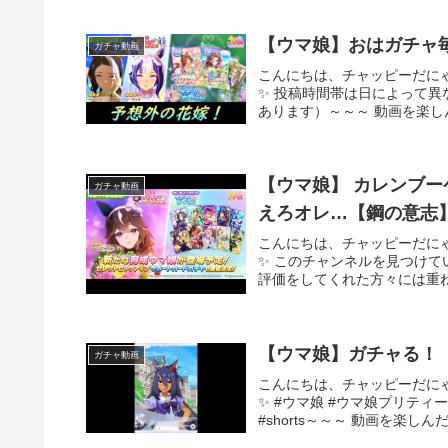
【ウマ娘】おはガチャ
ガチャ動画
こんにちは、チャッピーだに
✨ 投稿時間帯は日によって
あります）～～～ 動画を楽し
【ウマ娘】 カレンブ
ガチャ動画
えろオレ…【鋼の意志
こんにちは、チャッピーだに
✨ このチャンネルを見つけ
評価をしてくれた方々には重ね
【ウマ娘】ガチャる！
ガチャ動画
こんにちは、チャッピーだに
✨ #ウマ娘 #ウマ娘プリティ
#shorts～～～ 動画を楽し