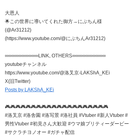
大恩人
🌟この世界に導いてくれた御方→にぶちん様
(@Ar31212)
(https://www.youtube.com/@にぶちんAr31212)
∞∞∞∞∞∞∞∞∞∞LINK, OTHERS∞∞∞∞∞∞∞∞∞∞
youtubeチャンネル
https://www.youtube.com/@洛叉京-LAKShA_KEi
X(旧Twitter)
Posts by LAKShA_KEi
🎮🎮🎮🎮🎮🎮🎮🎮🎮🎮🎮🎮🎮🎮🎮🎮🎮🎮🎮🎮
#洛叉京 #洛舎園 #洛写景 #洛社員 #Vtuber #新人Vtuber #
男性Vtuber #初見さん大歓迎 #ウマ娘プリティーダービー
#サクラチヨノオー #ガチャ配信