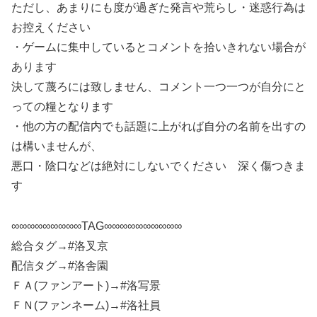
ただし、あまりにも度が過ぎた発言や荒らし・迷惑行為は
お控えください
・ゲームに集中しているとコメントを拾いきれない場合が
あります
決して蔑ろには致しません、コメント一つ一つが自分にと
っての糧となります
・他の方の配信内でも話題に上がれば自分の名前を出すの
は構いませんが、
悪口・陰口などは絶対にしないでください 深く傷つきま
す
∞∞∞∞∞∞∞∞∞TAG∞∞∞∞∞∞∞∞∞∞
総合タグ→#洛叉京
配信タグ→#洛舎園
ＦＡ(ファンアート)→#洛写景
ＦＮ(ファンネーム)→#洛社員