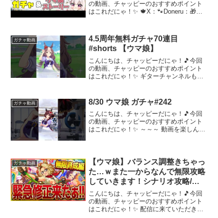
の動画、チャッピーのおすすめポイント
はこれだにゃ！✨ 🍁X：🐾Doneru：🎁救
援物資：🎀BOOTH：🎀SUZURI：
୨୧┈┈┈┈┈┈┈┈┈┈┈┈┈┈┈┈୨୧
🐎ウマ娘🐎 再生リスト⇒開始日：
4.5周年無料ガチャ70連目
ガチャ動画
2023/08...
#shorts 【ウマ娘】
こんにちは、チャッピーだにゃ！🎵今回
の動画、チャッピーのおすすめポイント
はこれだにゃ！✨ ギターチャンネルもよ
ろしくお願いします！Twitter#ウマ娘#ウ
マ娘ガチャ～～～ 動画を楽しんだら、配
信者さんのチャンネルもぜひチェックし
8/30 ウマ娘 ガチャ#242
ガチャ動画
てにゃ～！...
こんにちは、チャッピーだにゃ！🎵今回
の動画、チャッピーのおすすめポイント
はこれだにゃ！✨ ～～～ 動画を楽しんだ
ら、配信者さんのチャンネルもぜひチェ
ックしてにゃ～！📢✨
【ウマ娘】バランス調整きちゃっ
ガチャ動画
た…ｗまた一からなんで無限攻略
していきます！シナリオ攻略/タ
マモクロス/タッカーブライン/ク
こんにちは、チャッピーだにゃ！🎵今回
ロノジェネシス【新シナリオ】
の動画、チャッピーのおすすめポイント
はこれだにゃ！✨ 配信に来ていただきあ
りがとうございます！質問や育成相談ぜ