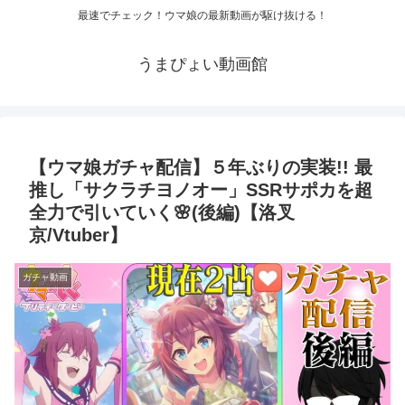
最速でチェック！ウマ娘の最新動画が駆け抜ける！
うまぴょい動画館
【ウマ娘ガチャ配信】５年ぶりの実装!! 最
推し「サクラチヨノオー」SSRサポカを超
全力で引いていく🌸(後編)【洛叉
京/Vtuber】
ガチャ動画