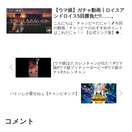
ひ気軽にどうぞ！少しでもいいなと思っ
たらチャンネル登録・Goodボタンお願い
【ウマ娘】ガチャ動画┃ロイスア
ガチャ動画
しますサブちゃんね...
ンドロイス5回勝負だ!!……。
こんにちは、チャッピーだにゃ！🎵今回
の動画、チャッピーのおすすめポイント
はこれだにゃ！✨ ​【公式リンク集】​◆ウ
マ娘 プリティーダービー 公式ポータルサ
イト​◆ウマ娘 プロジェクト公式アカウン
ト（X / 旧Twitter）​◆ゲームのダウ...
[ウマ娘]またカレンチャンが出た！#ウマ
娘#ウマ娘プリティーダービー#ウマ娘ガ
チャ#カレンチャン
バトンしか愛せねぇ【チャンピオンズ】
コメント