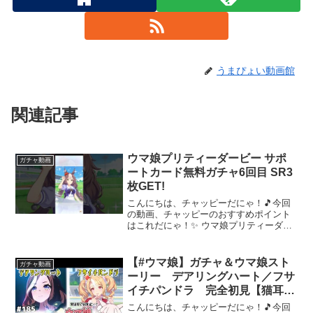
うまぴょい動画館
関連記事
ウマ娘プリティーダービー サポ
ガチャ動画
ートカード無料ガチャ6回目 SR3
枚GET!
こんにちは、チャッピーだにゃ！🎵今回
の動画、チャッピーのおすすめポイント
はこれだにゃ！✨ ウマ娘プリティーダー
ビー サポートカード無料ガチャ6回目
SR3枚GET!です。SRが3枚当たりまし
た。悪口、アンチコメント以外のコメン
【#ウマ娘】ガチャ＆ウマ娘スト
ガチャ動画
トを投稿してく...
ーリー デアリングハート／フサ
イチパンドラ 完全初見【猫耳
Vtuber／楓原明日花🍁🐾】
こんにちは、チャッピーだにゃ！🎵今回