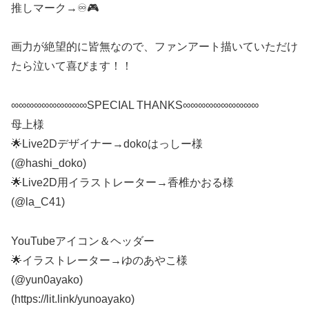
推しマーク→♾🎮
画力が絶望的に皆無なので、ファンアート描いていただけ
たら泣いて喜びます！！
∞∞∞∞∞∞∞∞∞∞SPECIAL THANKS∞∞∞∞∞∞∞∞∞∞
母上様
🌟Live2Dデザイナー→dokoはっしー様
(@hashi_doko)
🌟Live2D用イラストレーター→香椎かおる様
(@la_C41)
YouTubeアイコン＆ヘッダー
🌟イラストレーター→ゆのあやこ様
(@yun0ayako)
(https://lit.link/yunoayako)