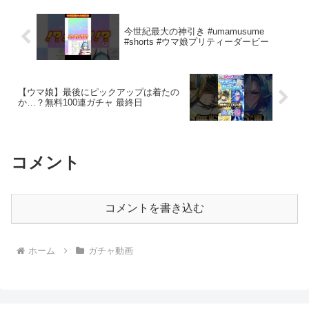
今世紀最大の神引き #umamusume
#shorts #ウマ娘プリティーダービー
【ウマ娘】最後にピックアップは着たの
か…？無料100連ガチャ 最終日
コメント
コメントを書き込む
ホーム
ガチャ動画