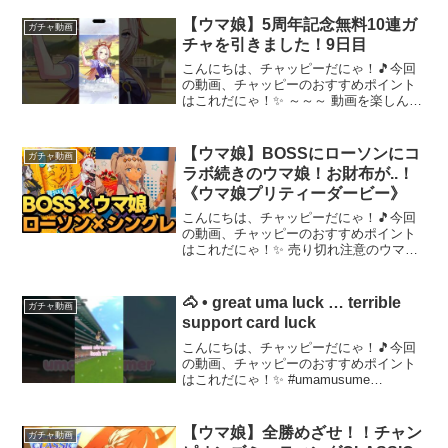
【ウマ娘】5周年記念無料10連ガ
ガチャ動画
チャを引きました！9日目
こんにちは、チャッピーだにゃ！🎵今回
の動画、チャッピーのおすすめポイント
はこれだにゃ！✨ ～～～ 動画を楽しんだ
ら、配信者さんのチャンネルもぜひチェ
ックしてにゃ～！📢✨
【ウマ娘】BOSSにローソンにコ
ガチャ動画
ラボ続きのウマ娘！お財布が..！
《ウマ娘プリティーダービー》
こんにちは、チャッピーだにゃ！🎵今回
の動画、チャッピーのおすすめポイント
はこれだにゃ！✨ 売り切れ注意のウマ娘
BOSSコラボ購入できました～！
••┈┈┈┈┈┈┈┈┈┈┈┈┈┈┈┈••《
取れ高MAX!? ウマ娘ガチャ動画シリー
🐴 • great uma luck … terrible
ガチャ動画
ズ》ウマ娘ガチャ...
support card luck
こんにちは、チャッピーだにゃ！🎵今回
の動画、チャッピーのおすすめポイント
はこれだにゃ！✨ #umamusume
#umamusumeprettyderby #vtuber
#vtuberclips #gacha～～～ 動画を楽しん
だら、配信...
【ウマ娘】全勝めざせ！！チャン
ガチャ動画