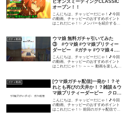
ピオンズミーティングCLASSIC
オープン！！
こんにちは、チャッピーだにゃ！🎵今回
の動画、チャッピーのおすすめポイント
はこれだにゃ！✨ メンバーを紹介する
ぜ！！最強！勝利の鼓動“オグリキャッ
プ”自由の国アメリカ以上に自由なウマ
娘“ミスターシービー”打倒金ピカ、自称オ
ウマ娘 無料ガチャ引いてみた
ガチャ動画
ルフェ特攻“ウインバ...
③ #ウマ娘 #ウマ娘プリティー
ダービー #ガチャ #ウマ娘４.５
周年
こんにちは、チャッピーだにゃ！🎵今回
の動画、チャッピーのおすすめポイント
はこれだにゃ！✨ ～～～ 動画を楽しんだ
ら、配信者さんのチャンネルもぜひチェ
ックしてにゃ～！📢✨
[ウマ娘ガチャ配信]一発か！？そ
ガチャ動画
れとも再びの天井か！？雑談＆ウ
マ娘プリティーダービー クロノ
ジェネシス ガチャ配信
こんにちは、チャッピーだにゃ！🎵今回
の動画、チャッピーのおすすめポイント
はこれだにゃ！✨ 前回のガチャ配信では
痛い目に遭いましたが、今回は天井しな
いというのを目標に引いていきます！！
※今後の配信に関しては不定期ですが、
体調と相談しながら配信...