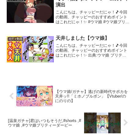
演出
こんにちは、チャッピーだにゃ！🎵今回
の動画、チャッピーのおすすめポイント
はこれだにゃ！✨ #ウマ娘 #ウマ娘プリテ
ィーダービー～～～ 動画を楽しんだら、
配信者さんのチャンネルもぜひチェック
してにゃ～！📢✨
天井しました【ウマ娘】
ガチャ動画
こんにちは、チャッピーだにゃ！🎵今回
の動画、チャッピーのおすすめポイント
はこれだにゃ！✨ 出典:ウマ娘 プリティ
ーダービー/©Cygames,Inc.～～～ 動画を
楽しんだら、配信者さんのチャンネルも
ぜひチェックしてにゃ～！📢✨
【ウマ娘/ガチャ】逃げの新時代サポカを
天井ッ!!「ミホノブルボン」【Vtuber/の
にのりの】
[温泉ガチャ]君はいつもそうだ,#shorts ,#
ウマ娘 ,#ウマ娘プリティーダービー