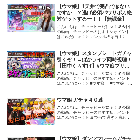
【ウマ娘】1天井で完凸できない
ガチャ動画
ですか…？逃げ必須パワサポカ絶
対ゲットするー！！【無課金】
こんにちは、チャッピーだにゃ！🎵今回
の動画、チャッピーのおすすめポイント
はこれだにゃ！✨ レンタル枠は自由にさ
せてもらいます🙏ルームマッチルール
【参加する人は読んでね】・上限はレー
スにより異なる可能性があります。・満
【ウマ娘】スタンプシートガチャ
ガチャ動画
員になりましたら繰り上げ...
引くぞ！←ぱかライブ同時視聴！
【田中くぅすけ】#ウマ娘プリテ
ィーダービー
こんにちは、チャッピーだにゃ！🎵今回
の動画、チャッピーのおすすめポイント
はこれだにゃ！✨ #ウマ娘 #ウマ娘
お久しぶりです俺の有り余った時間を埋
めてくれるゲームはウマ娘しかなかった
アドバイス、知識の雨、たくさん頂ける
ウマ娘 ガチャ４０連
ガチャ動画
とありがたいです【...
こんにちは、チャッピーだにゃ！🎵今回
の動画、チャッピーのおすすめポイント
はこれだにゃ！✨ 裏で当て過ぎと言われ
たので見せる(*'ω'*)Comfort Zone Gaming
所属配信タグ→＃ポンコツ炎魔王ファン
アート→＃アチチ魔王絵使用アプ...
【ウマ娘】ダンツフレームガチャ
ガチャ動画