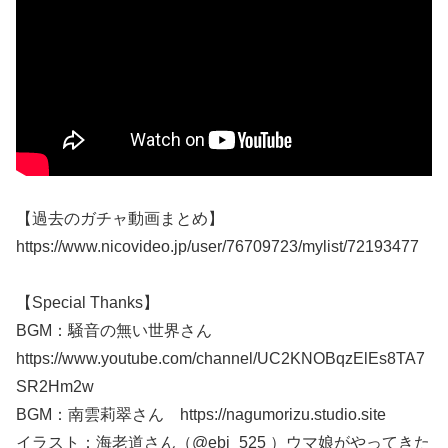
【過去のガチャ動画まとめ】
https://www.nicovideo.jp/user/76709723/mylist/72193477
【Special Thanks】
BGM：騒音の無い世界さん
https://www.youtube.com/channel/UC2KNOBqzElEs8TA7
SR2Hm2w
BGM：南雲莉翠さん https://nagumorizu.studio.site
イラスト：海老道さん（@ebi_525 ）ウマ娘がやってきた