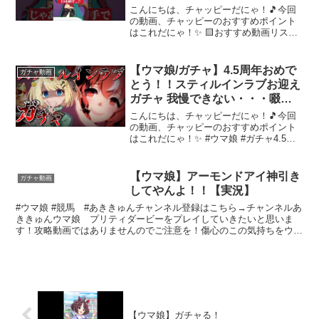
リティーダービー #ウマ娘
こんにちは、チャッピーだにゃ！🎵今回
の動画、チャッピーのおすすめポイント
はこれだにゃ！✨ 🟨おすすめ動画リスト
【ウマ娘 ガチャ】アドマイヤグルーヴガ
チャでオカルトが炸裂し大勝利するおに
い【リアクション】【反応】【アドグ
【ウマ娘/ガチャ】4.5周年おめで
ガチャ動画
ル】 【すり抜け地獄】...
とう！！スティルインラブお迎え
ガチャ 我慢できない・・・啜ら
せて
こんにちは、チャッピーだにゃ！🎵今回
の動画、チャッピーのおすすめポイント
はこれだにゃ！✨ #ウマ娘 #ガチャ4.5周
年おめでとう！！1周年記念オリジナルア
イマスク販売中おまけもあるよYouTube
のチャンネル登録、通知on、高評価お願
【ウマ娘】アーモンドアイ神引き
ガチャ動画
いしま...
してやんよ！！【実況】
#ウマ娘 #競馬 #あききゅんチャンネル登録はこちら→チャンネルあ
ききゅんウマ娘 プリティダービーをプレイしていきたいと思いま
す！攻略動画ではありませんのでご注意を！傷心のこの気持ちをウマ
の娘にいやしてもらおう！こんにちは、チャッピーだにゃ...
【ウマ娘】ガチャる！