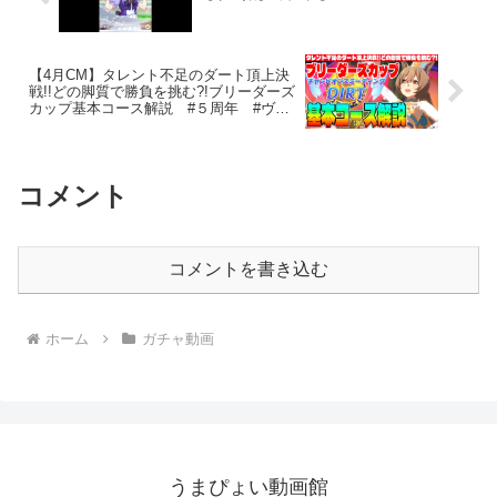
【4月CM】タレント不足のダート頂上決
戦!!どの脚質で勝負を挑む?!ブリーダーズ
カップ基本コース解説 #５周年 #ヴィ
クトワールピサ #スマートファルコン
#Beyond Dreams
コメント
コメントを書き込む
ホーム
ガチャ動画
うまぴょい動画館