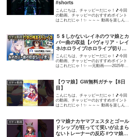
#shorts
こんにちは、チャッピーだにゃ！🎵今回
の動画、チャッピーのおすすめポイント
はこれだにゃ！✨ ～～～ 動画を楽しんだ
ら、配信者さんのチャンネルもぜひチェ
ックしてにゃ～！📢✨
５＄しかないレイネのウマ娘とカ
ガチャ動画
バー曲の収益【パヴォリア・レイ
ネ/ホロライブ/ホロライブ切り抜
き/切り抜き/clip】
こんにちは、チャッピーだにゃ！🎵今回
の動画、チャッピーのおすすめポイント
はこれだにゃ！✨ ―元動画――2025年8
月13日NEW GACHA! SUPER CREEK
MLB PLEASE COME HOME and maybe
some ...
【ウマ娘】GW無料ガチャ【8日
ガチャ動画
目】
こんにちは、チャッピーだにゃ！🎵今回
の動画、チャッピーのおすすめポイント
はこれだにゃ！✨ ～～～ 動画を楽しんだ
ら、配信者さんのチャンネルもぜひチェ
ックしてにゃ～！📢✨
ウマ娘ナカヤマフェスタとゴール
ガチャ動画
ドシップが狂ってて笑いが止まら
ないトレーナーの反応 #ウマ娘プ