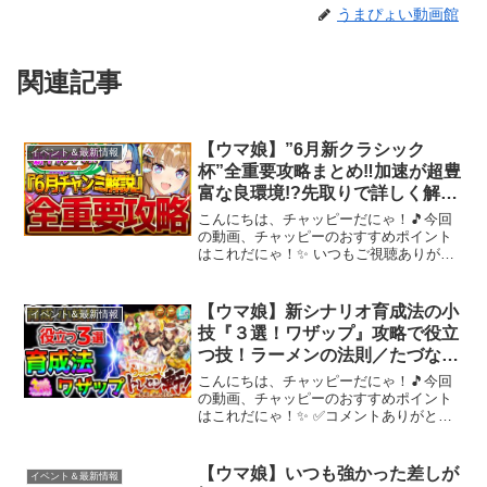
うまぴょい動画館
関連記事
【ウマ娘】”6月新クラシック
イベント＆最新情報
杯”全重要攻略まとめ‼加速が超豊
富な良環境!?先取りで詳しく解
説！有効加速 レース環境 育成方
こんにちは、チャッピーだにゃ！🎵今回
針 継承固有 因子厳選 強いウマ
の動画、チャッピーのおすすめポイント
はこれだにゃ！✨ いつもご視聴ありがと
娘！チャンミ東京2400ｍ/中距離
うございます！【✅6月チャンピオンズミ
【攻略動画】
ーティング】6月クラシック杯全重要攻略
まとめ 【✅5月リーグオブヒーロー
【ウマ娘】新シナリオ育成法の小
イベント＆最新情報
ズ】"5月短距離Lo...
技『３選！ワザップ』攻略で役立
つ技！ラーメンの法則／たづなさ
ん【攻略 解説 Umamusume ウマ
こんにちは、チャッピーだにゃ！🎵今回
娘プリティーダービー 新シナリ
の動画、チャッピーのおすすめポイント
はこれだにゃ！✨ ✅コメントありがと
オ ラーメンシナリオ 育成法 地域
う！励みになります！！共有ボタン【⤴】
リンクコピーも押してね！Amazonプライ
ムデーおすすめ Amazonプライムデーお
【ウマ娘】いつも強かった差しが
イベント＆最新情報
すすめ② ...