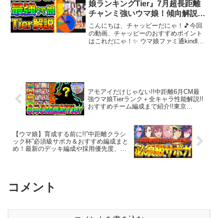
娘ランキングTier』7月超長距離
チャンミ強いウマ娘！傾向解説
【攻略解説 Umamusume ウマ娘
こんにちは、チャッピーだにゃ！🎵今回
プリティーダービー 新シナリオ
の動画、チャッピーのおすすめポイント
はこれだにゃ！✨ ウマ娘ファミ通kindle
ラーメンシナリオ 育成法 地域
ファミ通紙 おすすめ おすすめ② ✅コメ
ントありがとう！励みになります！！共
有ボタン【⤴】リンクコピーも押してね！
Amaz...
アモアイだけじゃない!!中距離6月CM最
強ウマ娘Tierランク＋全キャラ性能解説!!
おすすめチーム編成まで紹介!!東京
2400m【ウマ娘 新シナリオ 6月チャンミ
クラシック】
【ウマ娘】育成する前に!!”中距離クラシ
ック杯”必須級サポカ＆おすすめ編成まと
め！最新のデッキ編成や採用優先度、金
スキルの選択肢含めて解説！東京2400ｍ/
逃げ先行差し追込【6月チャンミ攻略】
コメント