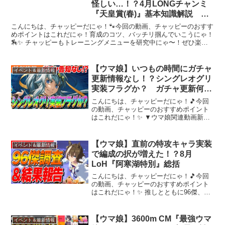
怪しい…！？4月LONGチャンミ
『天皇賞(春)』基本知識解説 コ
ース解説/有効加速/目標ステータ
こんにちは、チャッピーだにゃ！🐾今回の動画、チャッピーのおすす
ス/スタミナ勝負/サポカ編成/Tier
めポイントはこれだにゃ！育成のコツ、バッチリ掴んでいこうにゃ！
🏇✨ チャッピーもトレーニングメニューを研究中にゃ〜！ぜひ楽し
んでいってにゃ〜！✨動画を楽しんだら、配信者さんのチャ...
【ウマ娘】いつもの時間にガチャ
イベント＆最新情報
更新情報なし！？シングレオグリ
実装フラグか？ ガチャ更新何が
起きてるのか予想3選
こんにちは、チャッピーだにゃ！🎵今回
の動画、チャッピーのおすすめポイント
はこれだにゃ！✨ ▼ウマ娘関連動画新シ
ナリオこれだけ覚えろ3選！➡新シナリオ
NG行動➡新シナリオ序盤の立ち回り➡ト
ラン、保科、テイオー評価➡高速リセマ
【ウマ娘】直前の特攻キャラ実装
イベント＆最新情報
ラ方法➡▼twit...
で編成の択が増えた！？8月
LoH『阿寒湖特別』総括
こんにちは、チャッピーだにゃ！🎵今回
の動画、チャッピーのおすすめポイント
はこれだにゃ！✨ 推しとともに96傑、
300傑ランクインされた方々もおめでとう
ございます🎉▼フラスタ企画参加はこち
らから✿ ▼ウマ娘関連動画新シナリオこ
【ウマ娘】3600m CM『最強ウマ
イベント＆最新情報
れだけ覚えろ6選...