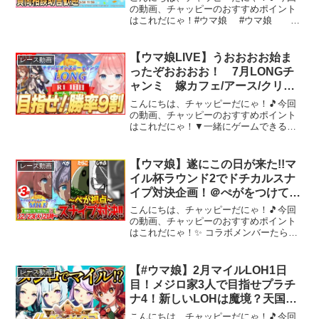
ウマ娘プリティーダービー
の動画、チャッピーのおすすめポイント
はこれだにゃ！#ウマ娘 #ウマ娘 お
久しぶりです2年振りの復帰！昔程課金や
育成を4ぬきでやるかはわかりませんが俺
の暇を埋めてくれるゲームはウマ娘しか
【ウマ娘LIVE】うおおおお始ま
レース動画
なかったのだ【ド...
ったぞおおおお！ 7月LONGチ
ャンミ 嫁カフェ/アース/クリス
マスドリジャ
こんにちは、チャッピーだにゃ！🎵今回
の動画、チャッピーのおすすめポイント
はこれだにゃ！▼一緒にゲームできるメ
ン限があります！▼twitterフォローよろし
くね♪▼プロフィール絶叫先生です！名前
の由来は叫びながらゲームをするからゲ
【ウマ娘】遂にこの日が来た!!マ
レース動画
ーム、アニメ...
イル杯ラウンド2でドチカルスナ
イプ対決企画！＠ぺがをつけて参
加可能！/ブエナビスタ/セイウン
こんにちは、チャッピーだにゃ！🎵今回
スカイ/シングレオグリ/チャンピ
の動画、チャッピーのおすすめポイント
はこれだにゃ！✨ コラボメンバーたらこ
オンズミーティング【温泉シナリ
さん➡しゃふさん➡絶叫先生➡配信に来て
オ】
いただきありがとうございます！質問や
育成相談ぜひ気軽にどうぞ！少しでもい
【#ウマ娘】2月マイルLOH1日
レース動画
いなと思ったらチャン...
目！メジロ家3人で目指せプラチ
ナ4！新しいLOHは魔境？天国？
【#Vtuber /#紅乃みやこ /#チャン
こんにちは、チャッピーだにゃ！🎵今回