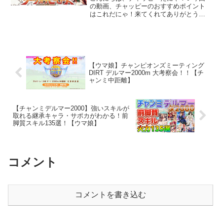
ミ 】
の動画、チャッピーのおすすめポイント
はこれだにゃ！来てくれてありがとう！
個人Vtuberの紅乃みやこです💖高評価・
チャンネル登録よろしくお願いします！
配信視聴時のお願いごとを下↓に記載して
いるのでチェック...
【ウマ娘】チャンピオンズミーティング
DIRT デルマー2000m 大考察会！！【チ
ャンミ中距離】
【チャンミデルマー2000】強いスキルが
取れる継承キャラ・サポカがわかる！前
脚質スキル135選！【ウマ娘】
コメント
コメントを書き込む