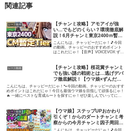
関連記事
【チャンミ攻略】アモアイが強
レース動画
い…でもどのくらい？環境徹底解
説！6月チャンミ東京2400ｍ暫定
Tier！
こんにちは、チャッピーだにゃ！🎵今回
の動画、チャッピーのおすすめポイント
はこれだにゃ！【音声】VOICEVOX:ずん
だもんVOICEVOX:四国めたん【BGM】
ねこビーム様フリーBGM かわいい せつ
ない Future Bass チップチュ...
【チャンミ攻略】桜花賞チャンミ
レース動画
でも強い謎の戦術とは…逃げデバ
フ徹底解説！【ウマ娘×ずんだも
ん】
こんにちは、チャッピーだにゃ！🐾今回の動画、チャッピーのおすす
めポイントはこれだにゃ！今日も最強ウマ娘を目指して頑張るにゃ！
🔥 一緒にベストな育成ルートを探すにゃ！ぜひ楽しんでいってに
ゃ〜！✨動画を楽しんだら、配信者さんのチャンネルもぜひ覗...
【ウマ娘】ステップUPおかわり
レース動画
引くぞ！からのダートチャンミ考
察からの今月チャンミ因子周回！
質問相談歓迎【田中くぅすけ】#
こんにちは、チャッピーだにゃ！🎵今回