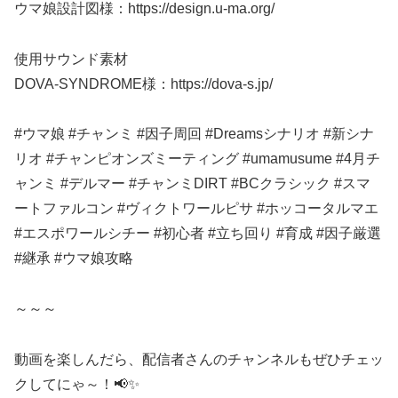
ウマ娘設計図様：https://design.u-ma.org/
使用サウンド素材
DOVA-SYNDROME様：https://dova-s.jp/
#ウマ娘 #チャンミ #因子周回 #Dreamsシナリオ #新シナ
リオ #チャンピオンズミーティング #umamusume #4月チ
ャンミ #デルマー #チャンミDIRT #BCクラシック #スマ
ートファルコン #ヴィクトワールピサ #ホッコータルマエ
#エスポワールシチー #初心者 #立ち回り #育成 #因子厳選
#継承 #ウマ娘攻略
～～～
動画を楽しんだら、配信者さんのチャンネルもぜひチェッ
クしてにゃ～！📢✨