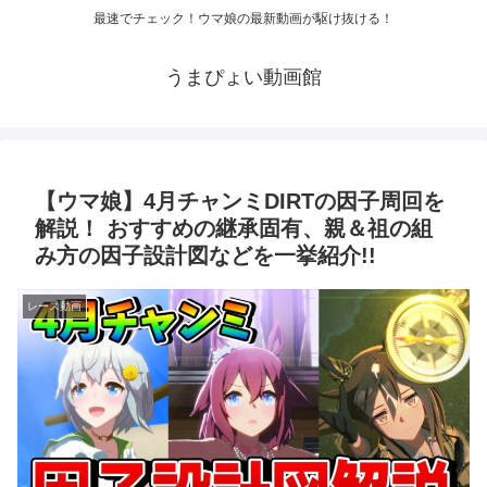
最速でチェック！ウマ娘の最新動画が駆け抜ける！
うまぴょい動画館
【ウマ娘】4月チャンミDIRTの因子周回を
解説！ おすすめの継承固有、親＆祖の組
み方の因子設計図などを一挙紹介!!
レース動画