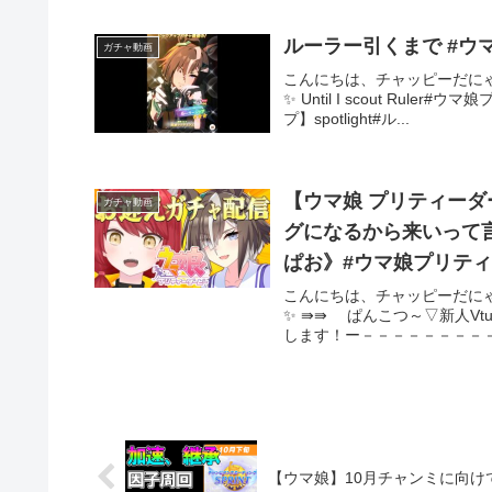
ガチャ動画
こんにちは、チャッピーだに
✨ Until I scout Rule
プ】spotlight#ル...
【ウマ娘 プリティーダービー】完全初
ガチャ動画
グになるから来いって言わ
ぱお》#ウマ娘プリテ
こんにちは、チャッピーだに
✨ ⇛⇛ ぱんこつ～▽新人Vt
します！ー－－－－－－－－－
【ウマ娘】10月チャンミに向