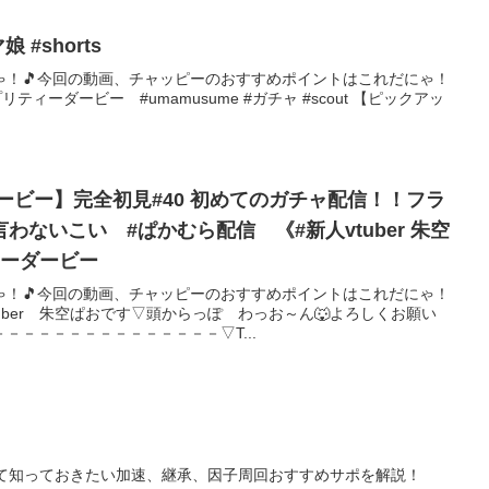
ルーラー引くまで #ウマ娘 #shorts
ゃ！🎵今回の動画、チャッピーのおすすめポイントはこれだにゃ！
r#ウマ娘プリティーダービー #umamusume #ガチャ #scout 【ピックアッ
見#40 初めてのガチャ配信！！フラ
ないこい #ぱかむら配信 《#新人vtuber 朱空
ィーダービー
ゃ！🎵今回の動画、チャッピーのおすすめポイントはこれだにゃ！
uber 朱空ぱおです▽頭からっぽ わっお～ん🐺よろしくお願い
－－－－－－－－－－－－－－▽T...
けて知っておきたい加速、継承、因子周回おすすめサポを解説！