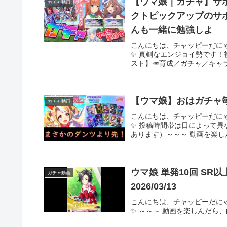
【ウマ娘｜ガチャ】サ
ガチャ動画
クトピックアップのサポ
んも一緒に勉強しよ
こんにちは、チャッピーだに
✨ 真剣なエンジョイ勢です
スト】🥕育成／ガチャ／キャラ
【ウマ娘】おはガチャ
ガチャ動画
こんにちは、チャッピーだに
✨ 投稿時間帯は日によって
あります）～～～ 動画を楽し
ウマ娘 単発10回 SR以上確定メイクデビューガチャ第6R引いた結果
ガチャ動画
2026/03/13
こんにちは、チャッピーだに
✨ ～～～ 動画を楽しんだら