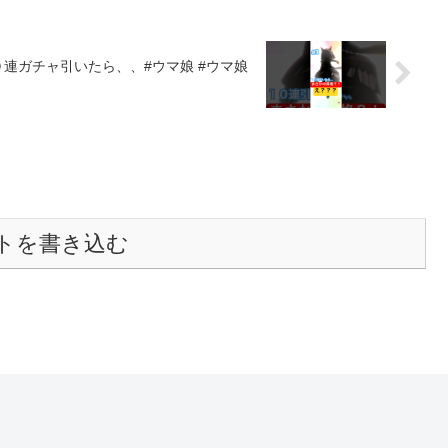
で１０連ガチャ引いたら、、#ウマ娘 #ウマ娘
トを書き込む