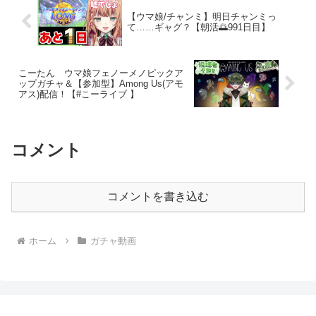
【ウマ娘/チャンミ】明日チャンミっ
て……ギャグ？【朝活🌅991日目】
こーたん ウマ娘フェノーメノピックア
ップガチャ＆【参加型】Among Us(アモ
アス)配信！【#こーライブ 】
コメント
コメントを書き込む
ホーム
ガチャ動画