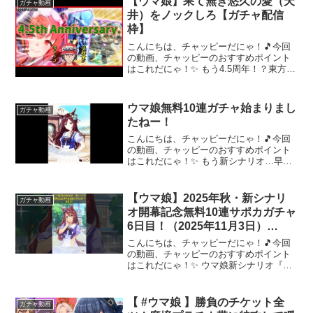
【ウマ娘】果て無き悠久の愛（天
ガチャ動画
井）をノックしろ【ガチャ配信
枠】
こんにちは、チャッピーだにゃ！🎵今回
の動画、チャッピーのおすすめポイント
はこれだにゃ！✨ もう4.5周年！？東方遊
戯王の架空デュエルを投稿しているダル
マ猫でございます。最近バーチャルの肉
体を得ました。立ち絵製作者 のわっち
ウマ娘無料10連ガチャ始まりまし
ガチャ動画
様 @nowatc...
たねー！
こんにちは、チャッピーだにゃ！🎵今回
の動画、チャッピーのおすすめポイント
はこれだにゃ！✨ もう新シナリオ…早い
ですね～～～ 動画を楽しんだら、配信者
さんのチャンネルもぜひチェックしてに
ゃ～！📢✨
【ウマ娘】2025年秋・新シナリ
ガチャ動画
オ開幕記念無料10連サポカガチャ
6日目！（2025年11月3日）
#Shorts #ウマ娘
こんにちは、チャッピーだにゃ！🎵今回
の動画、チャッピーのおすすめポイント
はこれだにゃ！✨ ウマ娘新シナリオ『ゆ
こま温泉郷』開幕記念！無料ガチャに挑
戦します。注目のガチャ演出と結果にご
期待ください！チャンネル登録よろしく
【 #ウマ娘 】勝負のチケット全
ガチャ動画
お願いします！#ウマ娘...