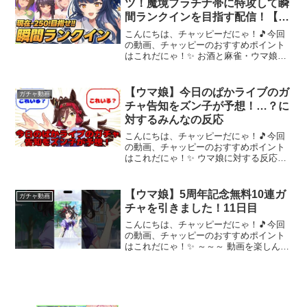
ツ！魔境プラチナ帯に特攻して瞬
間ランクインを目指す配信！【
ウマ娘プリティーダービー
こんにちは、チャッピーだにゃ！🎵今回
VTuber 夏八木玲衣 】
の動画、チャッピーのおすすめポイント
はこれだにゃ！✨ お酒と麻雀・ウマ娘好
きな道産子Vtuber夏八木玲衣です！仲良
くしてね🔵メンバーシップ登録はこちら
▼玲衣と吞み友になろ！月3～4回のメン
【ウマ娘】今日のぱかライブのガ
ガチャ動画
バー限定配信・...
チャ告知をズン子が予想！…？に
対するみんなの反応
こんにちは、チャッピーだにゃ！🎵今回
の動画、チャッピーのおすすめポイント
はこれだにゃ！✨ ウマ娘に対する反応集
を投稿しています！私自身ウマ娘のトレ
ーナーとして日々育成に勤しんでいま
す！【ウマ娘】今日のぱかライブのガチ
【ウマ娘】5周年記念無料10連ガ
ガチャ動画
ャ告知をズン子が予想！....
チャを引きました！11日目
こんにちは、チャッピーだにゃ！🎵今回
の動画、チャッピーのおすすめポイント
はこれだにゃ！✨ ～～～ 動画を楽しんだ
ら、配信者さんのチャンネルもぜひチェ
ックしてにゃ～！📢✨