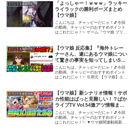
夏・曇り・稍重終盤位置 3角半ば特徴は
「よっしゃー！ｗｗｗ」ラッキー
イベント＆最新情報
序盤/終盤...
ライラックの勝利ポーズまとめ
【ウマ娘】
こんにちは、チャッピーだにゃ！🎵今回
の動画、チャッピーのおすすめポイント
はこれだにゃ！✨ ゲーム『ウマ娘 プリテ
ィーダービー』は下記プラットフォーム
より好評配信中！●App Store●Google
Play●DMM GAMES版【ウマ娘 ...
【ウマ娘 反応集】『海外トレー
イベント＆最新情報
ナーさん、遂にあるウマ娘につい
て驚きの事実を知ってしまいSNS
で話題に！』に対するみんなの反
こんにちは、チャッピーだにゃ！🎵今回
応集 まとめ【ウマ娘プリティー
の動画、チャッピーのおすすめポイント
はこれだにゃ！✨ 引用元 【ウマ娘】エル
ダービー】
って実馬のイメージとは結構違うキャラ
してるよね 【ウマ娘】的場元騎手による
エルコンドルパサーの最初の話 【ウマ
【ウマ娘】新シナリオ情報！サポ
イベント＆最新情報
娘】エルコンドルパ...
カ性能はぱっと見難しい！？ぱか
ライブTV Vol.54激アツ情報まと
め
こんにちは、チャッピーだにゃ！🎵今回
の動画、チャッピーのおすすめポイント
はこれだにゃ！✨ ▼ウマ娘関連動画新シ
ナリオ先取り知識➡ハイセイコー心得Tier
改訂版➡安定感UP！育成序盤の立ち回り