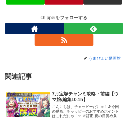
chippeiをフォローする
うまぴょい動画館
関連記事
7月宝塚チャンミ攻略・前編【ウ
イベント＆最新情報
マ娘/編集10.1h】
こんにちは、チャッピーだにゃ！🎵今回
の動画、チャッピーのおすすめポイント
はこれだにゃ！✨ ※訂正 夏の目覚め条件
デビュー含め夏レース6勝申し訳ありませ
んでした原文レース条件阪神2200m右・