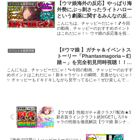
➡重要！お出かけのタイミング➡オルフ
【ウマ娘海外の反応】やっぱり海
イベント＆最新情報
ェ/アモアイ/...
外勢にぶっ刺さったライトハロー
という劇薬に関するみんなの反応
集
こんにちは、チャッピーだにゃ！🎵今回
の動画、チャッピーのおすすめポイント
はこれだにゃ！✨ ウマ娘の反応集を投稿
しています。当初はあくまでイベントの
サポートカードとして注目を集めていた
ライトハロー。ところがいざ彼女が登場
【#ウマ娘 】ガチャ＆イベントス
イベント＆最新情報
すると海外では堰を切っ...
トーリー「Phantasmagoria～幻
踏～」を完全初見同時視聴！！初
見さん大歓迎！#ウマ娘プリティ
こんにちは、チャッピーだにゃ！🐾今回の動画、チャッピーのおすす
ーダービー 【宵十めむ/#vtuber
めポイントはこれだにゃ！新キャラゲットの瞬間、見逃せないにゃ！
✨ チャッピーもドキドキしながら見守ってるにゃ！ぜひ楽しんでい
】
ってにゃ〜！✨素敵なチャンネルを見つけたら、また遊びに...
【ウマ娘】性能ガチャ産クラス!?配布★3
新衣装ラインクラフト絶対GETしろ!!キ
ャラの性能を徹底解説【ウマ娘 新シナリ
オ 無人島 メインストーリー フサイチパ
ンドラ】
『海外で話題に！ハッピーミークについ