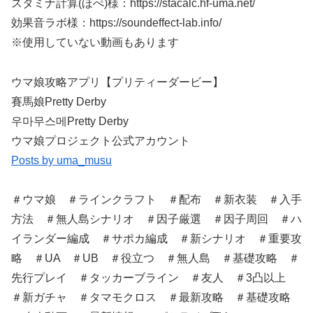
スタミナ計算(ほぺ)様：https://stacalc.hf-uma.net/
効果音ラボ様：https://soundeffect-lab.info/​​​​
※使用していない動画もあります​​​​
ウマ娘攻略アプリ【プリティーダービー】
賽馬娘Pretty Derby
우마무스메Pretty Derby
ウマ娘プロジェクト公式アカウント
Posts by uma_musu
＃ウマ娘 ＃ラインクラフト ＃配布 ＃新衣装 ＃入手
方法 ＃無人島シナリオ ＃因子厳選 ＃因子周回 ＃ハ
イランダー編成 ＃サポカ編成 ＃新シナリオ ＃重要攻
略 ＃UA ＃UB ＃役立つ ＃無人島 ＃基礎攻略 ＃
先行プレイ ＃タッカーブライン ＃友人 ＃3凸以上
＃新ガチャ ＃タマモクロス ＃最新攻略 ＃基礎攻略