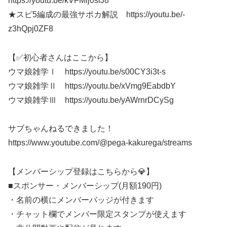
https://youtu.be/kVFMlj0siJ8
★スピ5編成の最強サポカ解説 https://youtu.be/-
z3hQpj0ZF8
【✅初心者さんはここから】
ウマ娘雑学Ⅰ https://youtu.be/s00CY3i3t-s
ウマ娘雑学Ⅱ https://youtu.be/xVmg9EabdbY
ウマ娘雑学Ⅲ https://youtu.be/yAWrnrDCySg
サブちゃんねるできました！
https://www.youtube.com/@pega-kakurega/streams
【メンバーシップ登録はこちらから💎】
■スポンサー・メンバーシップ(月額190円)
・名前の横にメンバーバッジが付きます
・チャット欄でメンバー限定スタンプが使えます