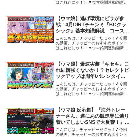
はこれだにゃ！✨ ▼ウマ娘関連動画新シ
ナリオこれだけ覚えろ3選！➡新シナリオ
NG行動➡新シナリオ序盤の立ち回り➡ト
ラン、保科、テイオー評価➡高速リセマ
【ウマ娘】逃げ環境にピサが参
イベント＆最新情報
ラ方法➡▼twit...
戦！4月DIRTチャンミ『BCクラ
シック』基本知識解説 コース解
説/有効加速/目標ステータス/因子
こんにちは、チャッピーだにゃ！🎵今回
周回/Tier
の動画、チャッピーのおすすめポイント
はこれだにゃ！✨ ▼ウマ娘関連動画新シ
ナリオ知識➡新シナリオこれだけ覚えろ6
選！➡フォーエバーヤング、カジノドラ
イヴ評価➡キャラTier5周年Ver➡サポカ
【ウマ娘】爆速実装『キセキ』こ
イベント＆最新情報
Tier5周...
れ結構強くないか！？セレクトピ
ックアップは周年/バレンタイン
前に引くべきか？
こんにちは、チャッピーだにゃ！🎵今回
の動画、チャッピーのおすすめポイント
はこれだにゃ！✨ ▼ウマ娘関連動画新シ
ナリオこれだけ覚えろ3選！➡新シナリオ
NG行動➡新シナリオ序盤の立ち回り➡ト
ラン、保科、テイオー評価➡高速リセマ
【ウマ娘 反応集】『海外トレー
イベント＆最新情報
ラ方法➡▼twit...
ナーさん、遂にあの競走馬に辿り
着いてしまいSNSで大反響！』に
対するみんなの反応集 まとめ
こんにちは、チャッピーだにゃ！🎵今回
【ウマ娘プリティーダービー】
の動画、チャッピーのおすすめポイント