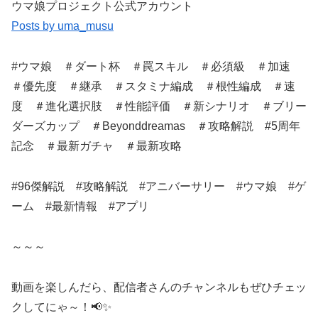
ウマ娘プロジェクト公式アカウント
Posts by uma_musu
#ウマ娘 ＃ダート杯 ＃罠スキル ＃必須級 ＃加速
＃優先度 ＃継承 ＃スタミナ編成 ＃根性編成 ＃速
度 ＃進化選択肢 ＃性能評価 ＃新シナリオ ＃ブリー
ダーズカップ ＃Beyonddreamas ＃攻略解説 #5周年
記念 ＃最新ガチャ ＃最新攻略
#96傑解説 #攻略解説 #アニバーサリー #ウマ娘 #ゲ
ーム #最新情報 #アプリ
～～～
動画を楽しんだら、配信者さんのチャンネルもぜひチェッ
クしてにゃ～！📢✨