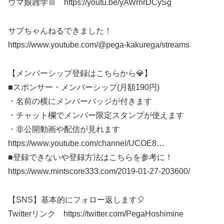
ウマ娘雑学Ⅲ https://youtu.be/yAWrnrDCySg
サブちゃんねるできました！
https://www.youtube.com/@pega-kakurega/streams
【メンバーシップ登録はこちらから💎】
■スポンサー・メンバーシップ(月額190円)
・名前の横にメンバーバッジが付きます
・チャット欄でメンバー限定スタンプが使えます
・非公開動画や配信が見れます
https://www.youtube.com/channel/UCOE8​​​…
■登録できないや登録方法はこちらを参考に！
https://www.mintscore333.com/2019-01-27-203600/
【SNS】基本的にフォロー返します🎈
Twitterリンク https://twitter.com/PegaHoshimine