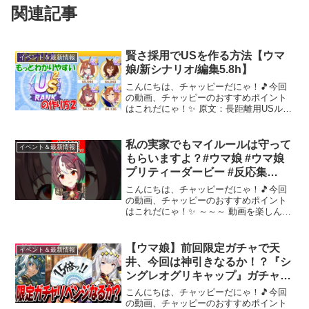
関連記事
賢さ採用でUSを作る方法【ウマ
イベント＆最新情報
娘/新シナリオ/編集5.8h】
こんにちは、チャッピーだにゃ！🎵今回
の動画、チャッピーのおすすめポイント
はこれだにゃ！✨ 原文：長距離用USルー
ト(先行)確定しました今回の動画はこれを
ひたすら解説しますいわゆる USイクノス
ピサポ２枚採用の賢さ抜き編成が主流で
私の実家でもマイルールは守って
イベント＆最新情報
すが長距離特...
もらいますよ？#ウマ娘 #ウマ娘
プリティーダービー #反応集
#shorts
こんにちは、チャッピーだにゃ！🎵今回
の動画、チャッピーのおすすめポイント
はこれだにゃ！✨ ～～～ 動画を楽しんだ
ら、配信者さんのチャンネルもぜひチェ
ックしてにゃ～！📢✨
【ウマ娘】前回限定ガチャで天
イベント＆最新情報
井、今回は神引きなるか！？『シ
ングレオグリキャップ』ガチャ
◯◯連！！ マスチャレでぼこぼ
こんにちは、チャッピーだにゃ！🎵今回
こにされる！？
の動画、チャッピーのおすすめポイント