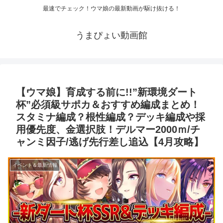
最速でチェック！ウマ娘の最新動画が駆け抜ける！
うまぴょい動画館
【ウマ娘】育成する前に!!”新環境ダート
杯”必須級サポカ＆おすすめ編成まとめ！
スタミナ編成？根性編成？デッキ編成や採
用優先度、金選択肢！デルマー2000ｍ/チ
ャンミ因子/逃げ先行差し追込【4月攻略】
イベント＆最新情報