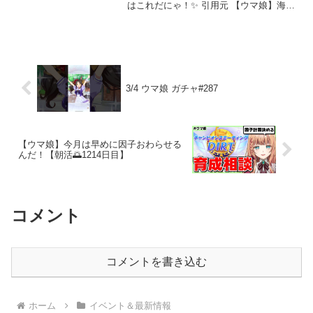
はこれだにゃ！✨ 引用元 【ウマ娘】海外
トレはそろそろサンデーサイレンスにた
どり着きそう 【競馬】もしもサンデーサ
イレンスがいなかったら日本の競馬はど
うなってた？ 元と...
3/4 ウマ娘 ガチャ#287
【ウマ娘】今月は早めに因子おわらせる
んだ！【朝活🌅1214日目】
コメント
コメントを書き込む
ホーム
イベント＆最新情報