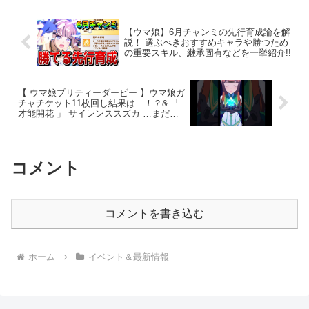
【ウマ娘】6月チャンミの先行育成論を解
説！ 選ぶべきおすすめキャラや勝つため
の重要スキル、継承固有などを一挙紹介!!
【 ウマ娘プリティーダービー 】ウマ娘ガ
チャチケット11枚回し結果は…！？& 「
才能開花 」 サイレンススズカ …まだ伸
びしろがあるー！www #ウマ娘
#umamusume #サイレンススズカ
コメント
コメントを書き込む
ホーム
イベント＆最新情報