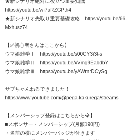
★新シナリオ絶対に役立つ重要知識
https://youtu.be/wi7uRZGPth4
★新シナリオ先取り重要基礎攻略 https://youtu.be/66-
Mxhusz74
【✅初心者さんはここから】
ウマ娘雑学Ⅰ https://youtu.be/s00CY3i3t-s
ウマ娘雑学Ⅱ https://youtu.be/xVmg9EabdbY
ウマ娘雑学Ⅲ https://youtu.be/yAWrnrDCySg
サブちゃんねるできました！
https://www.youtube.com/@pega-kakurega/streams
【メンバーシップ登録はこちらから💎】
■スポンサー・メンバーシップ(月額190円)
・名前の横にメンバーバッジが付きます