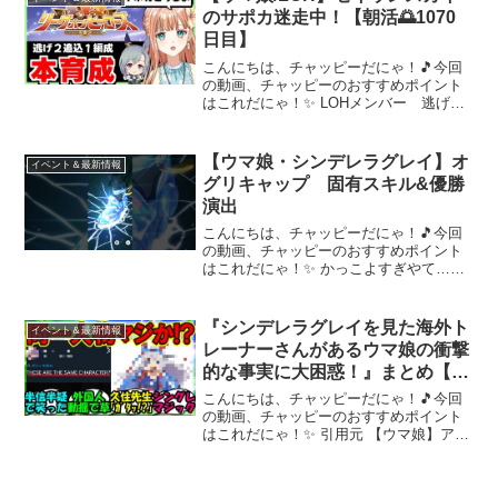
連】★無人島シナリ...
のサポカ迷走中！【朝活🌅1070
日目】
こんにちは、チャッピーだにゃ！🎵今回
の動画、チャッピーのおすすめポイント
はこれだにゃ！✨ LOHメンバー 逃げ猫
マヤ/逃げダウンス/追込オルフェ♦-----------
------------------------------------...
【ウマ娘・シンデレラグレイ】オ
イベント＆最新情報
グリキャップ 固有スキル&優勝
演出
こんにちは、チャッピーだにゃ！🎵今回
の動画、チャッピーのおすすめポイント
はこれだにゃ！✨ かっこよすぎやて…関
連動画【ウマ娘】ツルマルツヨシ 固有
スキル&優勝演出【ウマ娘】ジェンティル
ドンナ固有スキル&優勝演出【ウマ娘】カ
『シンデレラグレイを見た海外ト
イベント＆最新情報
ルストンライトオ ...
レーナーさんがあるウマ娘の衝撃
的な事実に大困惑！』まとめ【ウ
マ娘プリティーダービー】
こんにちは、チャッピーだにゃ！🎵今回
の動画、チャッピーのおすすめポイント
はこれだにゃ！✨ 引用元 【ウマ娘】アプ
リのタマちゃんほんとプリティーだな…
Umamusume are definitely ripped 元とな
ったポスト 『シンデ...