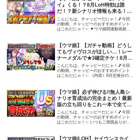
イ』くる！？8月LoH特効は誰
だ！？新シナリオ情報も来る！！
ぱかライブTV’ ＃5は7月29日
こんにちは、チャッピーだにゃ！🎵今回
(水)20時～
の動画、チャッピーのおすすめポイント
はこれだにゃ！✨ ▼ウマ娘関連動画新シ
ナリオ知識➡新シナリオこれだけ覚えろ6
選！➡フォーエバーヤング、カジノドラ
イヴ評価➡キャラTier5周年Ver➡サポカ
【ウマ娘】【ガチャ動画】どうし
イベント＆最新情報
Tier5周...
てもヴィヴロスがほしい…！レー
ナーメダルで★3確定チケ！8月
編！ハフバ前にゲットしたいキャ
こんにちは、チャッピーだにゃ！🎵今回
ラがいるんです…！妹はジェンテ
の動画、チャッピーのおすすめポイント
はこれだにゃ！✨ 《内容》8月交換分の
ィルドンナそろそろほしい…！奇
「トレーナーメダル」で★3確定チケガチ
跡は起きるのか…？！
ャ！ウマ娘さん本当にありがとうござい
ます！今回は、姉はちこが夏イベストで
【ウマ娘】必ず伸びる!!無人島シ
イベント＆最新情報
かわいすぎたヴィブロ...
ナリオ育成法の完全まとめ！最新
版の立ち回りをこれ一本で全て解
説！自分で上振れを作れるシナリ
こんにちは、チャッピーだにゃ！🎵今回
オ！配布ウララやR友人の編成で
の動画、チャッピーのおすすめポイント
はこれだにゃ！✨ いつもご視聴ありがと
も楽々UA＆UB！USまで育成攻
うございます！【✅7月チャンピオンズミ
略【新シナリオ】
ーティング】★クラシック杯全重要知識
解説 【✅無人島シナリオ/新シナリオ関
【ウマ娘/LOH】セイウンスカイ
イベント＆最新情報