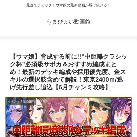
最速でチェック！ウマ娘の最新動画が駆け抜ける！
うまぴょい動画館
【ウマ娘】育成する前に!!”中距離クラシッ
ク杯”必須級サポカ＆おすすめ編成まと
め！最新のデッキ編成や採用優先度、金ス
キルの選択肢含めて解説！東京2400ｍ/逃
げ先行差し追込【6月チャンミ攻略】
イベント＆最新情報