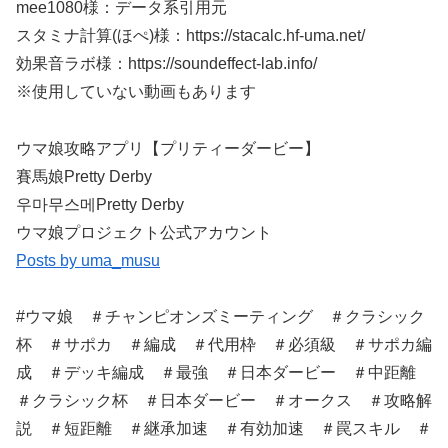
mee1080様：データ系引用元
スタミナ計算(ほぺ)様：https://stacalc.hf-uma.net/
効果音ラボ様：https://soundeffect-lab.info/​​​​
※使用していない動画もあります​​​​
ウマ娘攻略アプリ【プリティーダービー】
賽馬娘Pretty Derby
우마무스메Pretty Derby
ウマ娘プロジェクト公式アカウント
Posts by uma_musu
#ウマ娘 ＃チャンピオンズミーティング ＃クラシック
杯 ＃サポカ ＃編成 ＃代用枠 ＃必須級 ＃サポカ編
成 ＃デッキ編成 ＃最強 ＃日本ダービー ＃中距離
＃クラシック杯 ＃日本ダービー ＃オークス ＃攻略解
説 ＃短距離 ＃継承加速 ＃有効加速 ＃罠スキル ＃