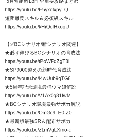
“5月短距離LoH”全重要攻略まとめ
https://youtu.be/E5yxofxpy1Q
短距離罠スキル＆必須級スキル
https://youtu.be/kHiQolHxogU
【✅BCシナリオ/新シナリオ関連】
★必ず伸びるBCシナリオの育成法
https://youtu.be/tPoWFdZgT8I
★SP9000越えの新時代育成法
https://youtu.be/l4wUub9qTG8
★5周年記念環境最強ウマ娘解説
https://youtu.be/V1Ax0q81fwM
★BCシナリオ環境最強サポカ解説
https://youtu.be/OmGc9_E0-Z0
★最新版最強SR＆配布サポカ
https://youtu.be/z1mVgLXmo-c