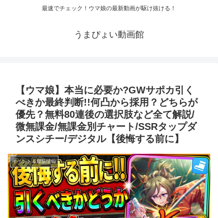
最速でチェック！ウマ娘の最新動画が駆け抜ける！
うまぴょい動画館
【ウマ娘】本当に必要か?GWサポカ引く
べきか最終判断!!何凸から採用？どちらが
優先？無料80連後の選択肢など全て解説/
微無課金/無課金別チャート/SSRタップダ
ンスシチー/デジタル【後悔する前に】
イベント＆最新情報