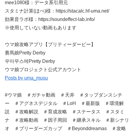
mee1080様：データ系引用元
スタミナ計算(ほぺ)様：https://stacalc.hf-uma.net/
効果音ラボ様：https://soundeffect-lab.info/​​​​
※使用していない動画もあります​​​​
ウマ娘攻略アプリ【プリティーダービー】
賽馬娘Pretty Derby
우마무스메Pretty Derby
ウマ娘プロジェクト公式アカウント
Posts by uma_musu
#ウマ娘 ＃ガチャ動画 ＃天井 ＃タップダンスシチ
ー ＃アグネスデジタル ＃LoH ＃最新版 ＃環境解
説 ＃攻略解説 ＃育成攻略 ＃ステータス ＃スタミ
ナ ＃攻略動画 ＃因子周回 ＃継承スキル ＃新シナリ
オ ＃ブリーダーズカップ ＃Beyonddreamas ＃攻略