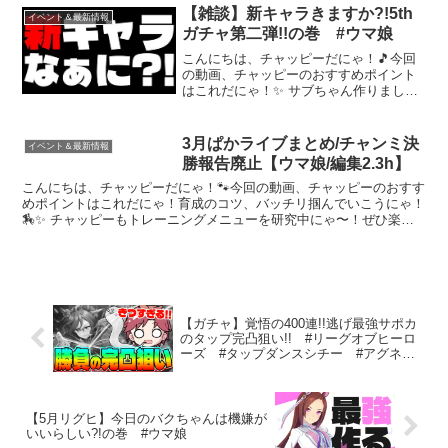
【雑談】新キャラきますか?!5th
イベント＆最新情報
ガチャ第二弾!!の巻 #ウマ娘
こんにちは、チャッピーだにゃ！🎵今回
の動画、チャッピーのおすすめポイント
はこれだにゃ！✨ サブちゃん作りまし
た。チャンネル登録お願いいたします。--
---新シナリオ攻略-----◆◆めちゃくちゃ重
要な要素◆◆■お出掛けタイミング■ドリ
3月ぱかライブまとめ/チャンミ決
イベント＆最新情報
ームゲ...
勝報告廃止【ウマ娘/編集2.3h】
こんにちは、チャッピーだにゃ！🐾今回の動画、チャッピーのおすす
めポイントはこれだにゃ！育成のコツ、バッチリ掴んでいこうにゃ！
🏇✨ チャッピーもトレーニングメニューを研究中にゃ〜！ぜひ楽し
んでいってにゃ〜！✨すてきな配信者さんの活躍も応援して...
【ガチャ】覚悟の400連!!逃げ最強サポカ
のタップ完凸狙い!! #リーグオブヒーロ
ーズ #タップダンスシチー #アグネス
デジタル
【5月リグヒ】今日のバクちゃんは機嫌が
いいらしい?!の巻 #ウマ娘