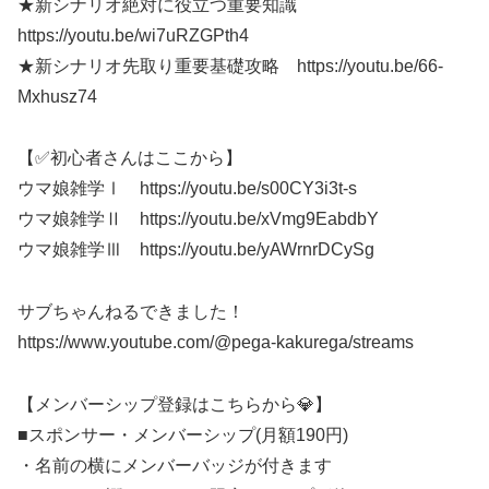
★新シナリオ絶対に役立つ重要知識
https://youtu.be/wi7uRZGPth4
★新シナリオ先取り重要基礎攻略 https://youtu.be/66-
Mxhusz74
【✅初心者さんはここから】
ウマ娘雑学Ⅰ https://youtu.be/s00CY3i3t-s
ウマ娘雑学Ⅱ https://youtu.be/xVmg9EabdbY
ウマ娘雑学Ⅲ https://youtu.be/yAWrnrDCySg
サブちゃんねるできました！
https://www.youtube.com/@pega-kakurega/streams
【メンバーシップ登録はこちらから💎】
■スポンサー・メンバーシップ(月額190円)
・名前の横にメンバーバッジが付きます