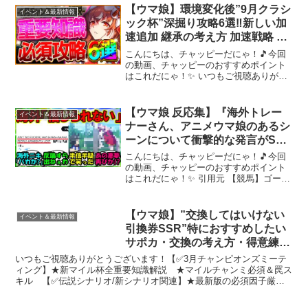
～ 動画を楽しんだら、配信者さんのチャ
【ウマ娘】環境変化後”9月クラシ
イベント＆最新情報
ン...
ック杯”深掘り攻略6選‼新しい加
速追加 継承の考え方 加速戦略 差
がつくポイント 目標ステータス
こんにちは、チャッピーだにゃ！🎵今回
等解説！京都2000ｍ/環境ウマ娘/
の動画、チャッピーのおすすめポイント
はこれだにゃ！✨ いつもご視聴ありがと
まとめ【9月チャンミ/秋華賞】
うございます！有効率の参考はこちらか
ら 【✅シークバー】00:00 本編①04:36
やや上級者向けなので飛ばしても
【ウマ娘 反応集】『海外トレー
イベント＆最新情報
OK06:31...
ナーさん、アニメウマ娘のあるシ
ーンについて衝撃的な発言がSNS
で話題に！？』に対するみんなの
こんにちは、チャッピーだにゃ！🎵今回
反応集 まとめ【ウマ娘プリティ
の動画、チャッピーのおすすめポイント
はこれだにゃ！✨ 引用元 【競馬】ゴール
ーダービー】
ドシップ、無事海外でも人気者に！ 【ウ
マ娘】ゴルシの宝塚記念120億円事件 元
となったポスト 【ウマ娘 反応集】『海外
【ウマ娘】”交換してはいけない
イベント＆最新情報
トレーナー...
引換券SSR”特におすすめしたい
サポカ・交換の考え方・得意練習
別の優先度を厳選して紹介！将来
いつもご視聴ありがとうございます！【✅3月チャンピオンズミーテ
性を見据えて間違えないための完
ィング】★新マイル杯全重要知識解説 ★マイルチャンミ必須＆罠ス
キル 【✅伝説シナリオ/新シナリオ関連】★最新版の必須因子厳
全解説/虹結晶/ステップアップ【4
選 ★伝説シナリオ最強サポカ ★伝説シナリオ完全攻略15...
周年記念】