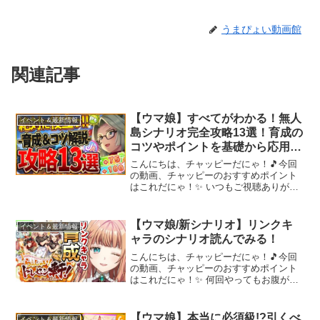
うまぴょい動画館
関連記事
【ウマ娘】すべてがわかる！無人
イベント＆最新情報
島シナリオ完全攻略13選！育成の
コツやポイントを基礎から応用ま
でまとめ！絶対に役立つ解説！発
こんにちは、チャッピーだにゃ！🎵今回
展Pt/評価会/施設Lv/サポカ編成/ス
の動画、チャッピーのおすすめポイント
はこれだにゃ！✨ いつもご視聴ありがと
ピ5/建設計画【新シナリオ攻略】
うございます！【✅7月チャンピオンズミ
ーティング】★クラシック杯全重要知識
解説 【✅無人島シナリオ/新シナリオ関
【ウマ娘/新シナリオ】リンクキ
イベント＆最新情報
連】★無人島シナリ...
ャラのシナリオ読んでみる！
こんにちは、チャッピーだにゃ！🎵今回
の動画、チャッピーのおすすめポイント
はこれだにゃ！✨ 何回やってもお腹がす
くな～ｗ♦----------------------------------------------
--------------...
【ウマ娘】本当に必須級!?引くべ
イベント＆最新情報