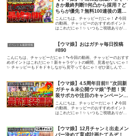
きか最終判断!!何凸から採用？ど
ちらが優先？無料100連後の選択
肢を全て解説/微無課金/SSRファ
こんにちは、チャッピーだにゃ！🎵今回
インモーション/エアグルーヴ/正
の動画、チャッピーのおすすめポイント
はこれだにゃ！✨ いつもご視聴ありがと
月サポカ/最新【5周年を見据えて
うございます！【✅1月チャンピオンズミ
考察】
ーティング】★長距離チャンミ必須級サ
ポカ ★最新有馬チャンミ深掘り解説
【ウマ娘】おはガチャ毎日投稿
イベント＆最新情報
★1月チャンミ先取り...
#890
こんにちは、チャッピーだにゃ！🐾今回の動画、チャッピーのおすす
めポイントはこれだにゃ！新キャラゲットの瞬間、見逃せないにゃ！
✨ チャッピーもドキドキしながら見守ってるにゃ！ぜひ楽しんでい
ってにゃ〜！✨チャッピーも配信者さんのファンになりそう...
【ウマ娘】4.5周年目前!! “次回新
イベント＆最新情報
ガチャ＆未公開ウマ娘”予想！実
装サポカや注目のキャンペーン、
新要素の考察、準備したいことを
こんにちは、チャッピーだにゃ！🎵今回
紹介！新ウマ娘ぱかライブ告
の動画、チャッピーのおすすめポイント
はこれだにゃ！✨ いつもご視聴ありがと
知/anniversary/アプデ【周年】
うございます！【✅9月チャンピオンズミ
ーティング】★京都2000ｍ先取り解説
【✅8月リーグオブヒーローズ】★長距離
【ウマ娘】12月チャンミ出走メン
イベント＆最新情報
LoH罠＆必須...
バー決めて育成計画たてるぞ！