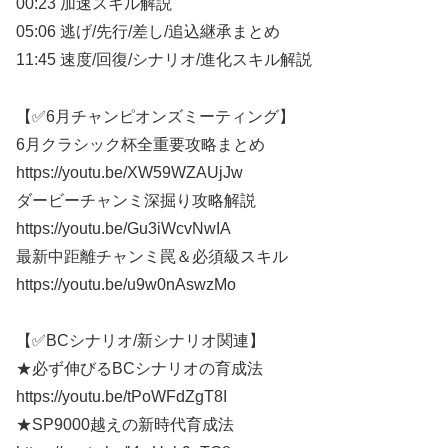
00:23 加速スキル解説
05:06 逃げ/先行/差し/追込継承まとめ
11:45 速度/回復/シナリオ/進化スキル解説
【✅6月チャンピオンズミーティング】
6月クラシック杯全重要攻略まとめ
https://youtu.be/XW59WZAUjJw
ダービーチャンミ深掘り攻略解説
https://youtu.be/Gu3iWcvNwIA
最新中距離チャンミ罠＆必須級スキル
https://youtu.be/u9w0nAswzMo
【✅BCシナリオ/新シナリオ関連】
★必ず伸びるBCシナリオの育成法
https://youtu.be/tPoWFdZgT8I
★SP9000越えの新時代育成法