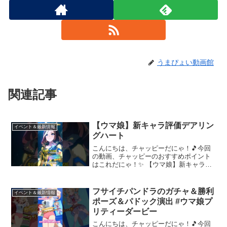
うまぴょい動画館
関連記事
【ウマ娘】新キャラ評価デアリン
イベント＆最新情報
グハート
こんにちは、チャッピーだにゃ！🎵今回
の動画、チャッピーのおすすめポイント
はこれだにゃ！✨ 【ウマ娘】新キャラ評
価デアリングハート #ウマ娘 #ウマ娘攻略
#デアリングハート #umamusume あくま
でも個人的な意見です～～～ 動画を楽
フサイチパンドラのガチャ＆勝利
イベント＆最新情報
し...
ポーズ＆パドック演出 #ウマ娘プ
リティーダービー
こんにちは、チャッピーだにゃ！🎵今回