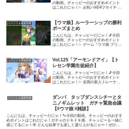
の動画、チャッピーのおすすめポイント
はこれだにゃ！✨ お牝バꉂ🤭#フサイチ #
フサイチパンドラ #アーモンドアイ #うま
ぴょい #ウマ娘 #かわいい #癒し #新キャ
ラ #ブルマ～～～ 動画を楽しんだら、...
【ウマ娘】ルーラーシップの勝利
イベント＆最新情報
ポーズまとめ
こんにちは、チャッピーだにゃ！🎵今回
の動画、チャッピーのおすすめポイント
はこれだにゃ！✨ ゲーム『ウマ娘 プリテ
ィーダービー』は下記プラットフォーム
より好評配信中！●App Store●Google
Play●DMM GAMES版【ウマ娘 ...
Vol.125「アーモンドアイ」【ト
イベント＆最新情報
レセン学園生徒紹介】
こんにちは、チャッピーだにゃ！🎵今回
の動画、チャッピーのおすすめポイント
はこれだにゃ！✨ 全国の新人トレーナー
さん向けにトレセン学園で一緒に夢を叶
える生徒たちをご紹介！【トレセン学園
生徒紹介Vol.125！】文武両道にしてスタ
ダンパ タップダンスシチーとタ
イベント＆最新情報
ー性兼備、あら...
ニノギムレット ガチャ緊急会議
【#ウマ娘 #雑談】
こんにちは、チャッピーだにゃ！🐾今回の動画、チャッピーのおすす
めポイントはこれだにゃ！ガチャのドキドキ感、チャッピーも一緒に
感じてるにゃ！🎯 どんな結果でも楽しく盛り上がるにゃ〜！ぜひ楽