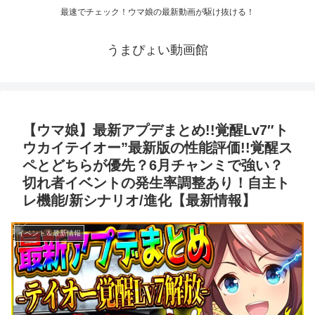
最速でチェック！ウマ娘の最新動画が駆け抜ける！
うまぴょい動画館
【ウマ娘】最新アプデまとめ!!覚醒Lv7″ト
ウカイテイオー”最新版の性能評価!!覚醒ス
ペとどちらが優先？6月チャンミで強い？
切れ者イベントの発生率調整あり！自主ト
レ機能/新シナリオ/進化【最新情報】
イベント＆最新情報