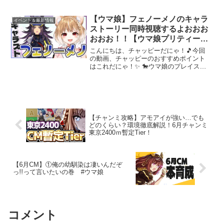
しんでいってにゃ〜！✨チャッピーも配信者さんのファンに...
【ウマ娘】フェノーメノのキャラ
イベント＆最新情報
ストーリー同時視聴するよおおお
おおお！！【ウマ娘プリティーダ
ービー】
こんにちは、チャッピーだにゃ！🎵今回
の動画、チャッピーのおすすめポイント
はこれだにゃ！✨ 🐎ウマ娘のプレイスタ
イル全力エンジョイ勢です！キャラガチ
ャ大好き無理のない課金勢、サポカガチ
ャはごくたまぁーにしか引きません！常
に目標は全ウマ娘ちゃん...
【チャンミ攻略】アモアイが強い…でも
どのくらい？環境徹底解説！6月チャンミ
東京2400ｍ暫定Tier！
【6月CM】①俺の幼馴染は凄いんだぞ
っ!!って言いたいの巻 #ウマ娘
コメント