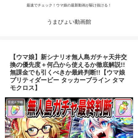
最速でチェック！ウマ娘の最新動画が駆け抜ける！
うまぴょい動画館
【ウマ娘】新シナリオ無人島ガチャ天井交
換の優先度＋何凸から使えるか徹底解説!!
無課金でも引くべきか最終判断!!【ウマ娘
プリティダービー タッカーブライン タマ
モクロス】
育成＆攻略