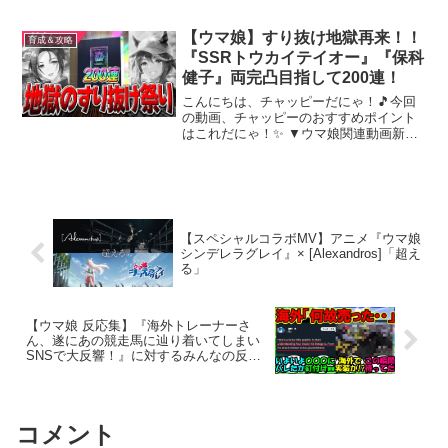
サポカ、チャンミとリーグオブヒーロー
ズのTierランクなど攻略動画もアップして
るのでよろしゅ!!前回の動画もセットでよ
【ウマ娘】すり抜け地獄再来！！
育成＆攻略
ろしゅ【新シ...
『SSRトウカイテイオー』『保科
健子』両完凸目指して200連！
こんにちは、チャッピーだにゃ！🎵今回
の動画、チャッピーのおすすめポイント
はこれだにゃ！✨ ▼ウマ娘関連動画新シ
ナリオこれだけ覚えろ6選！➡知っておき
たい事前知識➡スピード5枚編成！？➡ト
レーニングパスお得すぎる➡高速リセマ
ラ方法➡▼twit...
【スペシャルコラボMV】アニメ『ウマ娘
シンデレラグレイ』× [Alexandros]「超え
る」
【ウマ娘 反応集】『海外トレーナーさ
ん、遂にあの競走馬に辿り着いてしまい
SNSで大反響！』に対するみんなの反応
集 まとめ【ウマ娘プリティーダービー】
コメント