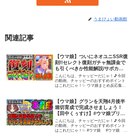
うまぴょい動画館
関連記事
【ウマ娘】ついにネオユニSSR復
育成＆攻略
刻!!セレクト復刻ガチャ無課金で
も引くべきか性能解説/サポカ解
説【ウマ娘 6月チャンミ 東京
こんにちは、チャッピーだにゃ！🎵今回
2400m チャンピオンズミーティ
の動画、チャッピーのおすすめポイント
はこれだにゃ！✨ ウマ娘まとめ反応集や
ング】
サポカ、チャンミとリーグオブヒーロー
ズのTierランクなど攻略動画もアップして
るのでよろしゅ!!前回の動画もセットでよ
【ウマ娘】グランを天翔4月後半
育成＆攻略
ろしゅ【ガチ...
堀切育成で完成させましょう！
【田中くぅすけ】#ウマ娘プリテ
ィーダービー
こんにちは、チャッピーだにゃ！🎵今回
の動画、チャッピーのおすすめポイント
はこれだにゃ！✨ #ウマ娘 #ウマ娘