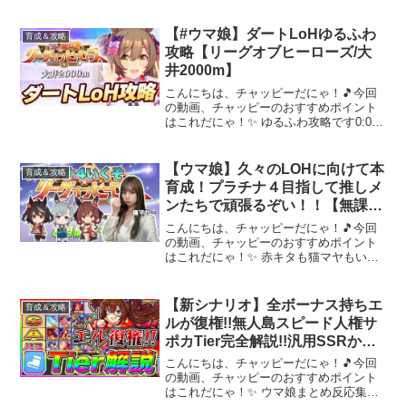
お久しぶりです俺の有り余った時間を埋
めてくれるゲームはウマ娘しかなかった
アドバイス、知識の雨、たくさん頂ける
【#ウマ娘】ダートLoHゆるふわ
育成＆攻略
とありがたいです【...
攻略【リーグオブヒーローズ/大
井2000m】
こんにちは、チャッピーだにゃ！🎵今回
の動画、チャッピーのおすすめポイント
はこれだにゃ！✨ ゆるふわ攻略です0:00
はじめに0:36 コース1:34 終盤加速4:25 ス
テータス4:54 サポカ編成5:38 おすすめキ
ャラ6:53 継承8:...
【ウマ娘】久々のLOHに向けて本
育成＆攻略
育成！プラチナ４目指して推しメ
ンたちで頑張るぞい！！【無課
金】
こんにちは、チャッピーだにゃ！🎵今回
の動画、チャッピーのおすすめポイント
はこれだにゃ！✨ 赤キタも猫マヤもいな
いけど逃げで行ってみよう😇ルームマッ
チルール【参加する人は読んでね】・上
限はレースにより異なる可能性がありま
【新シナリオ】全ボーナス持ちエ
育成＆攻略
す。・満員になりました...
ルが復権!!無人島スピード人権サ
ポカTier完全解説!!汎用SSRから
トレパスまで詳しく紹介【ウマ娘
こんにちは、チャッピーだにゃ！🎵今回
プリティダービー タッカーブラ
の動画、チャッピーのおすすめポイント
はこれだにゃ！✨ ウマ娘まとめ反応集や
イン タマモクロス】