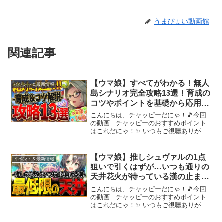
うまぴょい動画館
関連記事
【ウマ娘】すべてがわかる！無人
イベント＆最新情報
島シナリオ完全攻略13選！育成の
コツやポイントを基礎から応用ま
でまとめ！絶対に役立つ解説！発
こんにちは、チャッピーだにゃ！🎵今回
展Pt/評価会/施設Lv/サポカ編成/ス
の動画、チャッピーのおすすめポイント
はこれだにゃ！✨ いつもご視聴ありがと
ピ5/建設計画【新シナリオ攻略】
うございます！【✅7月チャンピオンズミ
ーティング】★クラシック杯全重要知識
解説 【✅無人島シナリオ/新シナリオ関
【ウマ娘】推しシュヴァルの1点
イベント＆最新情報
連】★無人島シナリ...
狙いで引くはずが…いつも通りの
天井花火が待っている漢の止まら
ない200連ガチャ‼水着シュヴァ
こんにちは、チャッピーだにゃ！🎵今回
ル＆クラウン/新ガチャ新衣装ウ
の動画、チャッピーのおすすめポイント
はこれだにゃ！✨ いつもご視聴ありがと
マ娘【ガチャ動画】
うございます！【✅9月チャンピオンズミ
ーティング】★京都2000ｍ先取り解説