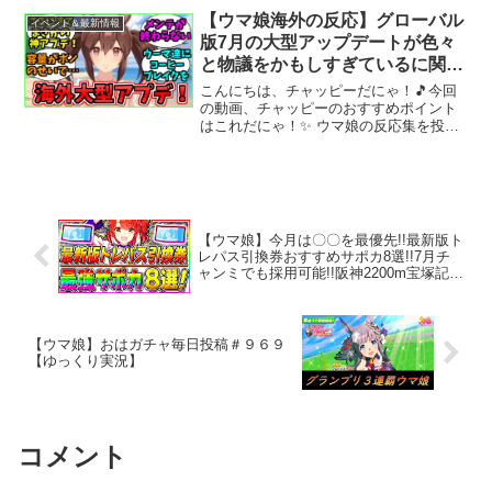
【✅9月チャンピオンズミーティング】★
【ウマ娘海外の反応】グローバル
イベント＆最新情報
クラシック杯...
版7月の大型アップデートが色々
と物議をかもしすぎているに関す
るみんなの反応集
こんにちは、チャッピーだにゃ！🎵今回
の動画、チャッピーのおすすめポイント
はこれだにゃ！✨ ウマ娘の反応集を投稿
しています。グローバル版では2026年7月
1日に大型アップデートが行われました。
ただその際の容量の大きさにドン引きす
る海外勢が続出...
【ウマ娘】今月は〇〇を最優先!!最新版ト
レパス引換券おすすめサポカ8選!!7月チ
ャンミでも採用可能!!阪神2200m宝塚記念
【ウマ娘プリティダービー デバフ無しチ
ャンミ チャンピオンズミーティング】
【ウマ娘】おはガチャ毎日投稿＃９６９
【ゆっくり実況】
コメント