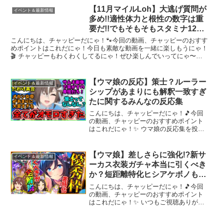
【✅8月リーグオブヒーローズ】★長距離
【11月マイルLoh】大逃げ質問が
イベント＆最新情報
LoH罠＆必須...
多め!!適性体力と根性の数字は重
要だ!!でもそもそもスタミナ1200
なんている?!【切り抜き】/#ウマ
こんにちは、チャッピーだにゃ！🐾今回の動画、チャッピーのおすす
娘
めポイントはこれだにゃ！今日も素敵な動画を一緒に楽しもうにゃ！
🎬 チャッピーもわくわくしてるにゃ！ぜひ楽しんでいってにゃ〜！✨
チャッピーも配信者さんのファンになりそうだにゃ！🎉✨
【ウマ娘の反応】策士？ルーラー
イベント＆最新情報
シップがあまりにも解釈一致すぎ
たに関するみんなの反応集
こんにちは、チャッピーだにゃ！🎵今回
の動画、チャッピーのおすすめポイント
はこれだにゃ！✨ ウマ娘の反応集を投稿
しています。ハーフアニバーサリー前に
突如ぶちこまれたルーラーシップ。いき
なりのたわけっぷりを炸裂させまくり、
【ウマ娘】差しさらに強化!?新サ
イベント＆最新情報
多くの人々を大歓喜の渦...
ーカス衣装ガチャ本当に引くべき
か？短距離特化ヒシアケボノもチ
ャンミで活躍するが…！SSRエイ
こんにちは、チャッピーだにゃ！🎵今回
シン/フジキセキ/マーベラスサン
の動画、チャッピーのおすすめポイント
はこれだにゃ！✨ いつもご視聴ありがと
デー/固有/進化/イベント【性能評
うございます！【✅10月チャンピオンズ
価】
ミーティング】★新潟1200ｍ先取り解説