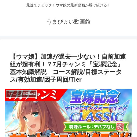
最速でチェック！ウマ娘の最新動画が駆け抜ける！
うまぴょい動画館
【ウマ娘】加速が過去一少ない！自前加速
組が超有利！？7月チャンミ『宝塚記念』
基本知識解説 コース解説/目標ステータ
ス/有効加速/因子周回/Tier
イベント＆最新情報