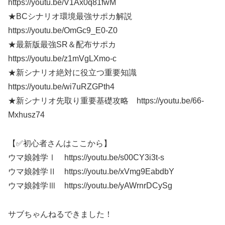
https://youtu.be/V1Ax0q81fwM
★BCシナリオ環境最強サポカ解説
https://youtu.be/OmGc9_E0-Z0
★最新版最強SR＆配布サポカ
https://youtu.be/z1mVgLXmo-c
★新シナリオ絶対に役立つ重要知識
https://youtu.be/wi7uRZGPth4
★新シナリオ先取り重要基礎攻略 https://youtu.be/66-
Mxhusz74
【✅初心者さんはここから】
ウマ娘雑学Ⅰ https://youtu.be/s00CY3i3t-s
ウマ娘雑学Ⅱ https://youtu.be/xVmg9EabdbY
ウマ娘雑学Ⅲ https://youtu.be/yAWrnrDCySg
サブちゃんねるできました！