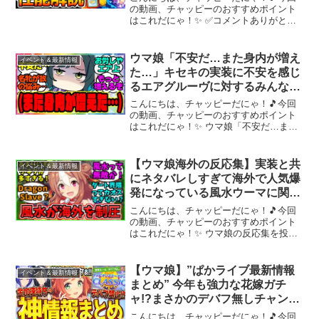
Umamusume 育成法 ウマ娘プリ
の動画、チャッピーのおすすめポイント
はこれだにゃ！✨ ✅コメントありがと
ティーダービー 無料10連
う！励みになります！！共有ボタン【⤴】
リンクコピーも押してね！おすすめポイ
ントサイト→ AppleGiftCard認定店 DMM
ウマ娘「不安だ…また身内が増え
イベント＆最新情報
プリ...
た…」キセキの実装に不安を感じ
るエアグルーヴに対するみんなの
反応集 まとめ ウマ娘プリティー
こんにちは、チャッピーだにゃ！🎵今回
ダービー レイミン ウマ娘の反応
の動画、チャッピーのおすすめポイント
はこれだにゃ！✨ ウマ娘「不安だ…また
集
身内が増えた…」キセキの実装に不安を
感じるエアグルーヴに対するみんなの反
応集 まとめ ウマ娘プリティーダービー
【ウマ娘海外の反応集】実装と共
イベント＆最新情報
レイミン ウマ娘の...
にネタバレしすぎて海外で人気爆
発になっている風水ウーマに関す
るみんなの反応集
こんにちは、チャッピーだにゃ！🎵今回
の動画、チャッピーのおすすめポイント
はこれだにゃ！✨ ウマ娘の反応集を投稿
しています。1.5周年記念最初のバナーで
あるコパノリッキーが、海外で滅茶苦茶
話題になっています。もともと見た目の
【ウマ娘】”ぱかライブ最新情報
イベント＆最新情報
可愛さとメタキャラ...
まとめ” 今年も強力な花嫁ガチ
ャ!?まさかのデバフ無しチャンミ
キタぁ！ガチャ更新や新シナリオ
こんにちは、チャッピーだにゃ！🎵今回