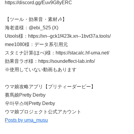
https://discord.gg/Euv9G8yERC
【ツール・効果音・素材🎶】
海老道様：@ebi_525 (X)
Utools様：https://xn--gck1f423k.xn--1bvt37a.tools/
mee1080様：データ系引用元
スタミナ計算(ほぺ)様：https://stacalc.hf-uma.net/
効果音ラボ様：https://soundeffect-lab.info/​​​​
※使用していない動画もあります​​​​
ウマ娘攻略アプリ【プリティーダービー】
賽馬娘Pretty Derby
우마무스메Pretty Derby
ウマ娘プロジェクト公式アカウント
Posts by uma_musu