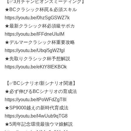
【✅3月チャンピオンズミーティング】
★BCクラシック杯罠＆必須スキル
https://youtu.be/0hzSgGSWZ7k
★最新クラシック杯必須級サポカ
https://youtu.be/lFFdneUIuIM
★デルマークラシック杯重要攻略
https://youtu.be/Ubqi5gWZfgI
★先取りクラシック杯予想解説
https://youtu.be/eKtY8IEKBOk
【✅BCシナリオ/新シナリオ関連】
★必ず伸びるBCシナリオの育成法
https://youtu.be/tPoWFdZgT8I
★SP9000越えの新時代育成法
https://youtu.be/l4wUub9qTG8
★5周年記念環境最強ウマ娘解説