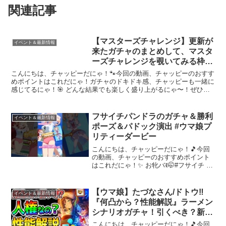
関連記事
【マスターズチャレンジ】更新が
イベント＆最新情報
来たガチャのまとめして、マスタ
ーズチャレンジを覗いてみる枠
【ウマ娘】 日本語/EN/中文
こんにちは、チャッピーだにゃ！🐾今回の動画、チャッピーのおすす
めポイントはこれだにゃ！ガチャのドキドキ感、チャッピーも一緒に
感じてるにゃ！🎯 どんな結果でも楽しく盛り上がるにゃ〜！ぜひ楽
しんでいってにゃ〜！✨動画を楽しんだら、配信者さんのチ...
フサイチパンドラのガチャ＆勝利
イベント＆最新情報
ポーズ＆パドック演出 #ウマ娘プ
リティーダービー
こんにちは、チャッピーだにゃ！🎵今回
の動画、チャッピーのおすすめポイント
はこれだにゃ！✨ お牝バꉂ🤭#フサイチ #
フサイチパンドラ #アーモンドアイ #うま
ぴょい #ウマ娘 #かわいい #癒し #新キャ
ラ #ブルマ～～～ 動画を楽しんだら、...
【ウマ娘】たづなさん/ドトウ‼
イベント＆最新情報
『何凸から？性能解説』ラーメン
シナリオガチャ！引くべき？新環
境考察【新シナリオ 無料80連
こんにちは、チャッピーだにゃ！🎵今回