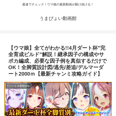
最速でチェック！ウマ娘の最新動画が駆け抜ける！
うまぴょい動画館
【ウマ娘】全てがわかる!!4月ダート杯”完
全育成ビルド”解説！継承因子の構成やサ
ポカ編成、必要な因子例を真似するだけで
OK！全脚質設計図/逃先/差追/デルマーダ
ート2000ｍ【最新チャンミ攻略ガイド】
イベント＆最新情報