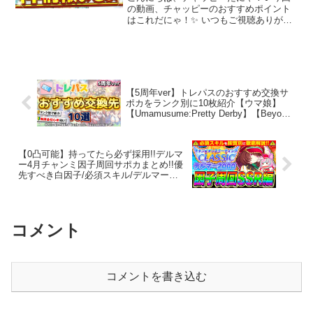
など全て紹介！SSRクラフト＆ハ
の動画、チャッピーのおすすめポイント
はこれだにゃ！✨ いつもご視聴ありがと
ート/シーザリオ＆ラモーヌ【最
うございます！【✅6月チャンピオンズミ
速まとめ】
ーティング】★クラシック杯全重要知識
解説 【✅5月リーグオブヒーローズ】★
ダートLoH全重要...
【5周年ver】トレパスのおすすめ交換サ
ポカをランク別に10枚紹介【ウマ娘】
【Umamusume:Pretty Derby】【Beyond
Dreams】
【0凸可能】持ってたら必ず採用!!デルマ
ー4月チャンミ因子周回サポカまとめ!!優
先すべき白因子/必須スキル/デルマー
2000mダート【ウマ娘 新シナリオ チャン
ピオンズミーティング】
コメント
コメントを書き込む