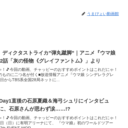
うまぴょい動画館
】ディクタストライカ”弾丸蹴脚”｜アニメ『ウマ娘
22話「灰の怪物《グレイファントム》」より
ゃ！🎵今回の動画、チャッピーのおすすめポイントはこれだにゃ！
のものに二つ名が付く■放送情報アニメ『ウマ娘 シンデレラグレ
日からTBS系全国28局ネットに...
NT】Day1直後の石原夏織＆海弓シュリにインタビュ
に、石原さんが思わず涙……!?
ゃ！🎵今回の動画、チャッピーのおすすめポイントはこれだにゃ！
、21 日（日）に有明アリーナにて、 『ウマ娘』初のワールドツアー
 EVENT WOR...