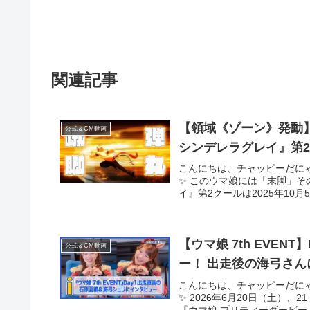
関連記事
【領域《ゾーン》発動
公式＆CM動画
シンデレラグレイ』第
こんにちは、チャッピーだに
✨ このウマ娘には「末脚」そ
イ』第2クールは2025年10月5
【ウマ娘 7th EVE
公式＆CM動画
ー！ 出走後の海弓さん
こんにちは、チャッピーだに
✨ 2026年6月20日（土）
『ウマ娘 プリティーダービー 7th