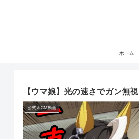
ホーム
【ウマ娘】光の速さでガン無視
公式＆CM動画