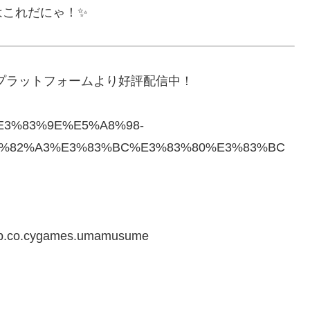
はこれだにゃ！✨
プラットフォームより好評配信中！
A6%E3%83%9E%E5%A8%98-
3%82%A3%E3%83%BC%E3%83%80%E3%83%BC
id=jp.co.cygames.umamusume