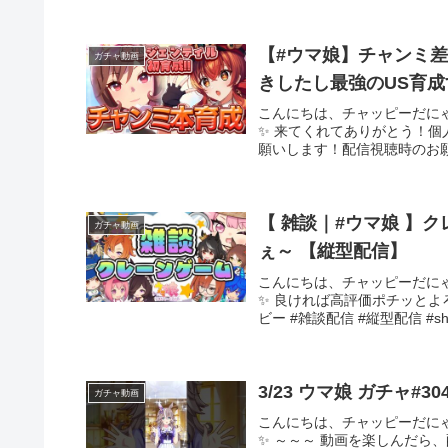
【#ウマ娘】チャンミ
ガチャ動画
きしたし最強のUS育
こんにちは、チャッピーだに
✨ 来てくれてありがとう！個人
願いします！配信視聴時のお願
【 雑談｜#ウマ娘 】
ガチャ動画
ぇ～ 【縦型配信】
こんにちは、チャッピーだに
✨ 良ければ高評価ポチッとよ
ビー #雑談配信 #縦型配信 #shor
3/23 ウマ娘 ガチャ#30
ガチャ動画
こんにちは、チャッピーだに
✨ ～～～ 動画を楽しんだら