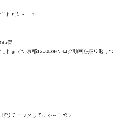
はこれだにゃ！✨
96傑
れまでの京都1200LoHのログ動画を振り返りつ
ぜひチェックしてにゃ～！📢✨