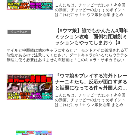
なの反応集 まとめ ウマ娘プリテ
こんにちは、チャッピーだにゃ！🎵今回
ィーダービー レイミン SSRイナ
の動画、チャッピーのおすすめポイント
はこれだにゃ！✨ ウマ娘反応集 まとめシ
リワン シンデレラグレイ シング
リーズウマ娘『実装された新衣装オグリ
レ 勝負服
キャップ、想像以上に小ネタが多くて面
白すぎると話題になってる件』に対する
【#ウマ娘】誰でもかんたん4周年
ネタ＆バラエティ
みんなの反応集 まと...
ミッション攻略 面倒な距離別ミ
ッションもやってしまおう【4周
年記念ミッション/SSR引換
マイルと中距離は他のキャラにするとアーモンドアイに破壊される可
券/DreamFest】
能性があるので注意してください。ダートキャラがいるならウララを
無理に使う必要はありません※動画は「このキャラ・サポカでもいけ
るよ～」くらいのノリで最適ではないです▼新シナリオ攻略...
『ウマ娘をプレイする海外トレー
ネタ＆バラエティ
ナーニキたち、反応が面白すぎる
と話題になってる件ｗ外国人のテ
ンションやっぱりすげぇ～ｗ』に
こんにちは、チャッピーだにゃ！🎵今回
対するみんなの反応集 まとめ ウ
の動画、チャッピーのおすすめポイント
はこれだにゃ！✨ ウマ娘反応集 まとめシ
マ娘プリティーダービー レイミ
リーズ NikoさんX『ウマ娘をプレイす
ン
る海外トレーナーニキたち、反応が面白
すぎると話題になってる件ｗ外国人のテ
ンションやっぱ...