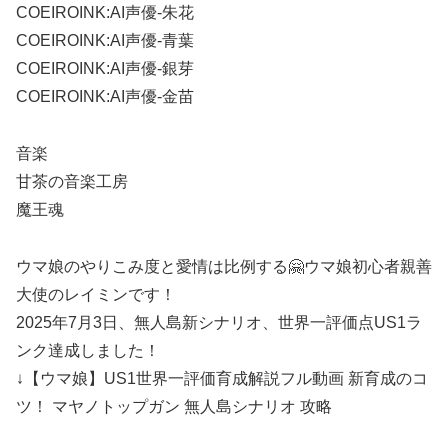
COEIROINK:AI声優-朱花
COEIROINK:AI声優-青葉
COEIROINK:AI声優-銀芽
COEIROINK:AI声優-金苗
音楽
甘茶の音楽工房
魔王魂
ウマ娘のやりこみ度と愛情は比例する🤗ウマ娘初心者親善
大使のレイミンです！
2025年7月3日、無人島新シナリオ、世界一評価点US1ラ
ンク達成しました！
↓【ウマ娘】US1世界一評価育成解説フル動画 新育成のコ
ツ！ マヤノトップガン 無人島シナリオ 攻略