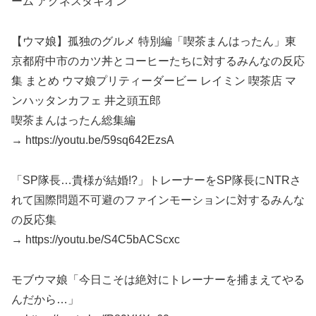
ーム アグネスタキオン
【ウマ娘】孤独のグルメ 特別編「喫茶まんはったん」東
京都府中市のカツ丼とコーヒーたちに対するみんなの反応
集 まとめ ウマ娘プリティーダービー レイミン 喫茶店 マ
ンハッタンカフェ 井之頭五郎
喫茶まんはったん総集編
→ https://youtu.be/59sq642EzsA
「SP隊長…貴様が結婚!?」トレーナーをSP隊長にNTRさ
れて国際問題不可避のファインモーションに対するみんな
の反応集
→ https://youtu.be/S4C5bACScxc
モブウマ娘「今日こそは絶対にトレーナーを捕まえてやる
んだから…」