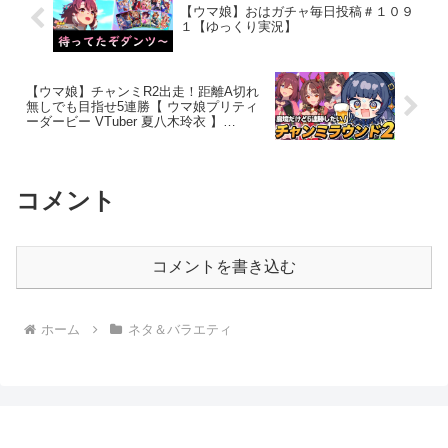
【ウマ娘】おはガチャ毎日投稿＃１０９
１【ゆっくり実況】
【ウマ娘】チャンミR2出走！距離A切れ
無しでも目指せ5連勝【 ウマ娘プリティ
ーダービー VTuber 夏八木玲衣 】
[Umamusume]
コメント
コメントを書き込む
ホーム
ネタ＆バラエティ