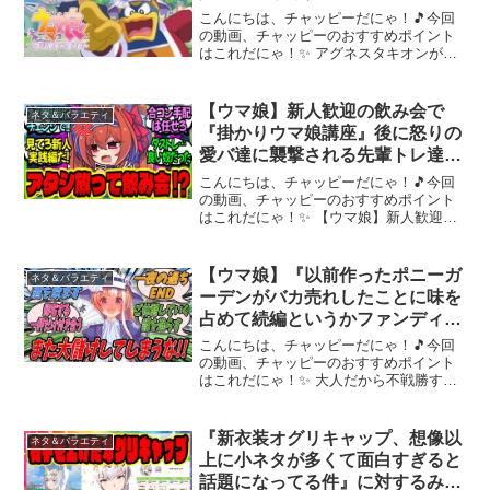
こんにちは、チャッピーだにゃ！🎵今回
の動画、チャッピーのおすすめポイント
はこれだにゃ！✨ アグネスタキオンがマ
イブームですニコニコ → #カービィ#
ウマ娘#うまぴょい伝説～～～ 動画を楽
しんだら、配信者さんのチャンネルもぜ
【ウマ娘】新人歓迎の飲み会で
ネタ＆バラエティ
ひチェックしてにゃ...
『掛かりウマ娘講座』後に怒りの
愛バ達に襲撃される先輩トレ達に
対するみんなの反応集【ウマ娘
こんにちは、チャッピーだにゃ！🎵今回
反応集】まとめ ウマ娘プリティ
の動画、チャッピーのおすすめポイント
はこれだにゃ！✨ 【ウマ娘】新人歓迎の
ーダービー
飲み会で『掛かりウマ娘講座』後に怒り
の愛バ達に襲撃される先輩トレ達に対す
るみんなの反応集【ウマ娘 反応集】まと
【ウマ娘】『以前作ったポニーガ
ネタ＆バラエティ
め ウマ娘プリティー...
ーデンがバカ売れしたことに味を
占めて続編というかファンディス
ク的な作品としてへべれけポニー
こんにちは、チャッピーだにゃ！🎵今回
ガーデンを試作したのでたづなに
の動画、チャッピーのおすすめポイント
はこれだにゃ！✨ 大人だから不戦勝する
テストプレイさせて完走した感想
動画ですチャンネル登録はコチラ⇒当チ
を求める理事長』
ャンネルはインターネット上でのウマ娘
プリティーダービー関連ネタをまとめて
『新衣装オグリキャップ、想像以
ネタ＆バラエティ
います。チャンネル登録...
上に小ネタが多くて面白すぎると
話題になってる件』に対するみん