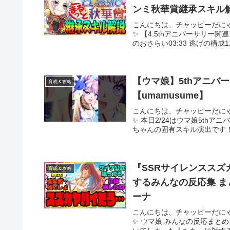
ンミ秋華賞継承スキル
こんにちは、チャッピーだに
✨ 【4.5thアニバーサリー関
のおさらい03:33 逃げの構成11:
【ウマ娘】5thアニバ
育成＆攻略
【umamusume】
こんにちは、チャッピーだに
✨ 本日2/24はウマ娘5t
ちゃんの固有スキル演出です！#ア
『SSRサイレンスス
育成＆攻略
するみんなの反応集 ま
ーナ
こんにちは、チャッピーだに
✨ ウマ娘 みんなの反応まと