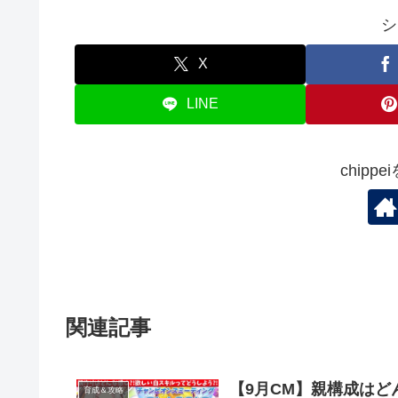
シ
X
LINE
chipp
関連記事
【9月CM】親構成はど
育成＆攻略