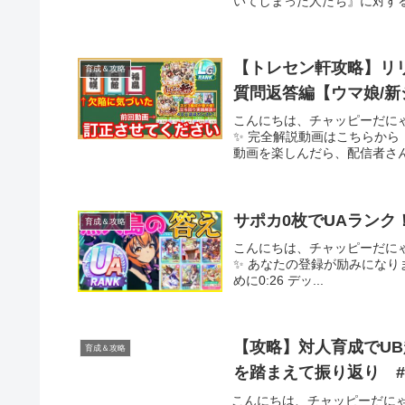
いてしまった人たち』に対するみ
【トレセン軒攻略】リ
育成＆攻略
質問返答編【ウマ娘/新
こんにちは、チャッピーだに
✨ 完全解説動画はこちらから
動画を楽しんだら、配信者さん
サポカ0枚でUAランク
育成＆攻略
こんにちは、チャッピーだに
✨ あなたの登録が励みになります連絡先tw
めに0:26 デッ...
【攻略】対人育成でUB
育成＆攻略
を踏まえて振り返り 
こんにちは、チャッピーだにゃ