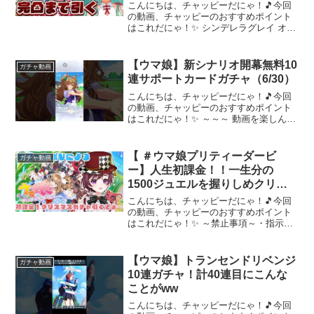
こんにちは、チャッピーだにゃ！🎵今回
の動画、チャッピーのおすすめポイント
はこれだにゃ！✨ シンデレラグレイ オグ
リキャップ 完凸目指してガチャりますꪔ̤̮"‪
この動画は過去に配信し、非公開にした
ライブを再公開しています。🎮 ウマ娘プ
【ウマ娘】新シナリオ開幕無料10
ガチャ動画
リティ...
連サポートカードガチャ（6/30）
こんにちは、チャッピーだにゃ！🎵今回
の動画、チャッピーのおすすめポイント
はこれだにゃ！✨ ～～～ 動画を楽しんだ
ら、配信者さんのチャンネルもぜひチェ
ックしてにゃ～！📢✨
【 ＃ウマ娘プリティーダービ
ガチャ動画
ー】人生初課金！！一生分の
1500ジュエルを握りしめクリス
マスガチャに挑む！！天然カワボ
こんにちは、チャッピーだにゃ！🎵今回
Vtuberによる配信！
の動画、チャッピーのおすすめポイント
はこれだにゃ！✨ ～禁止事項～・指示コ
メ・ネタバレ・連投コメ・鳩行為（他の
配信者さんの名前を出すこと）・過剰な
自分語りコメント・参加型以外の配信の
【ウマ娘】トランセンドリベンジ
ガチャ動画
際の落ちコメ・リスナー...
10連ガチャ！計40連目にこんな
ことがww
こんにちは、チャッピーだにゃ！🎵今回