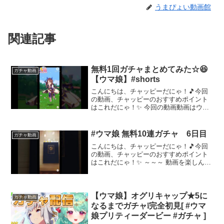
うまぴょい動画館
関連記事
無料1回ガチャまとめてみた☆😆
ガチャ動画
【ウマ娘】#shorts
こんにちは、チャッピーだにゃ！🎵今回
の動画、チャッピーのおすすめポイント
はこれだにゃ！✨ 今回の動画動画はウマ
娘でやっていた無料一回のガチャをまと
めてみました☆😆#ウマ娘 #ガチャ 🍀🍀
🍀🍀🍀🍀🍀🍀🍀🍀🍀🍀🍀🍀🍀🍀🍀🍀前回
#ウマ娘 無料10連ガチャ 6日目
ガチャ動画
の動画ラストランオ...
こんにちは、チャッピーだにゃ！🎵今回
の動画、チャッピーのおすすめポイント
はこれだにゃ！✨ ～～～ 動画を楽しんだ
ら、配信者さんのチャンネルもぜひチェ
ックしてにゃ～！📢✨
【ウマ娘】オグリキャップ★5に
ガチャ動画
なるまでガチャ❕完全初見[ #ウマ
娘プリティーダービー #ガチャ ]