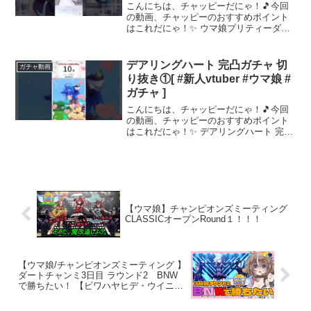
こんにちは、チャッピーだにゃ！🎵今回
の動画、チャッピーのおすすめポイント
はこれだにゃ！✨ ウマ娘プリティーダー
ビー ゴールデンウィークサポートカー
ド無料ガチャ5回目 SR3枚GET!です。
SRが3枚当たりました。悪口、アンチコ
デアリングハート 完凸ガチャ 切
ガチャ動画
メント以外のコ...
り抜き①[ #新人vtuber #ウマ娘 #
ガチャ ]
こんにちは、チャッピーだにゃ！🎵今回
の動画、チャッピーのおすすめポイント
はこれだにゃ！✨ デアリングハート 完凸
目指してガチャります🐰🎮 ウマ娘プリテ
ィーダービー #ゲーム実況 #切り抜き ～
～～ 動画を楽しんだら、配信者さんのチ
ャンネルも...
【ウマ娘】チャンピオンズミーティング
CLASSICオープンRound１！！！
【ウマ娘/チャンピオンズミーティング 】
ダートチャンミ3日目 ラウンド2 BNW
で勝ちたい！ 【ビワハヤヒデ・ウイニン
グチケット・ナリタタイシン】個人
VTuber