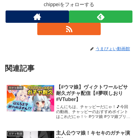
chippeiをフォローする
うまぴょい動画館
関連記事
【#ウマ娘】ヴィクトワールピサ
ガチャ動画
耐久ガチャ配信【#夢咲しおり
#VTuber】
こんにちは、チャッピーだにゃ！🎵今回
の動画、チャッピーのおすすめポイント
はこれだにゃ！✨ #ウマ娘 #ウマ娘プリテ
ィーダービー #ガチャ #ガチャ配信 #ヴィ
クトワールピサ🐑起きてから見る夢🐑朝
活雑談特化ゆるふわVTuber夢咲しおりで
主人公ウマ娘！キセキのガチャ演
ガチャ動画
す🎀...