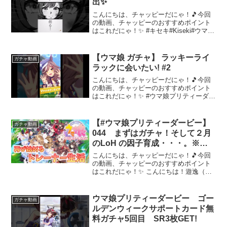
出✨
こんにちは、チャッピーだにゃ！🎵今回
の動画、チャッピーのおすすめポイント
はこれだにゃ！✨ #キセキ#Kiseki#ウマ娘
#ウマ娘ゲーム #ウマ娘プリティーダービ
ー#umamusume～～～ 動画を楽しんだ
ら、配信者さんのチャンネルもぜひチ
【ウマ娘 ガチャ】 ラッキーライ
ガチャ動画
ェ...
ラックに会いたい! #2
こんにちは、チャッピーだにゃ！🎵今回
の動画、チャッピーのおすすめポイント
はこれだにゃ！✨ #ウマ娘プリティーダー
ビー #ウマ娘 #umamusume #ウマ娘ガチ
ャ #ガチャ「音楽:VLLO」Oriental Funky
～～～ 動画を楽しん...
【#ウマ娘プリティーダービー】
ガチャ動画
044 まずはガチャ！そして２月
のLoH の因子育成・・・。※固
定コメントを参照の事※タイムス
こんにちは、チャッピーだにゃ！🎵今回
タンプあり【Steam環境ライブ配
の動画、チャッピーのおすすめポイント
はこれだにゃ！✨ こんにちは！遊逸（ゆ
信：遊逸】
ういつ）です。今回は『ウマ娘プリティ
ーダービー（Steam環境）』をやってい
きます。操作に慣れていない点も多々あ
ウマ娘プリティーダービー ゴー
ガチャ動画
るかと思いますがな...
ルデンウィークサポートカード無
料ガチャ5回目 SR3枚GET!